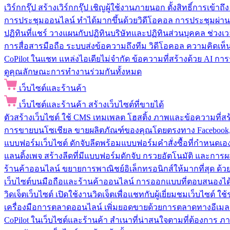
เวิร์กกรุ๊ป
สร้างเวิร์กกรุ๊ป เชิญผู้ใช้งานภายนอก ตั้งสิทธิ์การเ
การประชุมออนไลน์
ทำได้มากขึ้นด้วยวิดีโอคอล การประชุมผ่าน
ปฏิทินที่แชร์
วางแผนกับปฏิทินบริษัทและปฏิทินส่วนบุคคล ช่วงเ
การสื่อสารมือถือ
ระบบส่งข้อความถึงทีม วิดีโอคอล ความคิดเห็น ป
CoPilot ในแชท
แหล่งไอเดียไม่จำกัด ข้อความที่สร้างด้วย AI ก
ดูคุณลักษณะการทำงานร่วมกันทั้งหมด
เว็บไซต์และร้านค้า
เว็บไซต์และร้านค้า
สร้างเว็บไซต์ที่ขายได้
ตัวสร้างเว็บไซต์
ใช้ CMS เทมเพลต โฮสติ้ง ภาพและข้อความที่สร้า
การขายบนโซเชียล
ขายผลิตภัณฑ์ของคุณโดยตรงทาง Facebook, I
แบบฟอร์มเว็บไซต์
ดักจับลีดพร้อมแบบฟอร์มคำสั่งซื้อที่กำหนดเ
แลนดิ้งเพจ
สร้างลีดที่มีแบบฟอร์มดักจับ กรวยอัตโนมัติ และการผ
ร้านค้าออนไลน์
ขยายการพาณิชย์อิเล็กทรอนิกส์ให้มากที่สุด ด
เว็บไซต์บนมือถือและร้านค้าออนไลน์
การออกแบบที่ตอบสนองได้ด
วิดเจ็ตเว็บไซต์
เปิดใช้งานวิดเจ็ตเพื่อแชทกับผู้เยี่ยมชมเว็บไซ
เครื่องมือการตลาดออนไลน์
เพิ่มยอดขายด้วยการตลาดทางอีเมล
CoPilot ในเว็บไซต์และร้านค้า
สำเนาที่น่าสนใจตามที่ต้องการ ภ