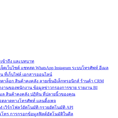
การเข้าถึง และบทบาท
ตเว็บไซต์ แชทสด WhatsApp Instagram ระบบโทรศัพท์ อีเมล
น ที่เก็บไฟล์ เอกสารออนไลน์
ตาล็อก สินค้าคงคลัง ลายเซ็นอิเล็กทรอนิกส์ ร้านค้า CRM
ำงานของพนักงาน ข้อมูลข่าวกรองการขาย รายงาน BI
เมล สินค้าคงคลัง ปฏิทิน ที่ปลายนิ้วของคุณ
ตลาดทางโทรศัพท์ แลนดิ้งเพจ
 เวิร์กโฟลว์อัตโนมัติ กรวยอัตโนมัติ API
โทร การกรอกข้อมูลฟิลด์อัตโนมัติในดีล