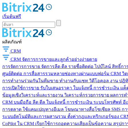
เริ่มต้นฟรี
ผลิตภัณฑ์
CRM
CRM
จัดการการขายและลูกค้าอย่างง่ายดาย
การจัดการการขาย
จัดการลีด ดีล รายชื่อติดต่อ ไปป์ไลน์ สิทธิ์
ศูนย์ติดต่อ
การสื่อสารรวมหลายช่องทางผ่านแบบฟอร์ม CRM วิดเจ็
การทำงานร่วมกันในทีมขาย
ทำงานกับแชท วิดีโอคอล งาน ปฏิทิ
การเปิดใช้การขาย
รับใบเสนอราคา ใบแจ้งหนี้ การชำระเงิน แค็ต
ข้อมูลเชิงวิเคราะห์และรายงาน
วิเคราะห์กรวยการขาย ผลการท
CRM บนมือถือ
ลีด ดีล ใบแจ้งหนี้ การชำระเงิน ระบบโทรศัพท์ อี
การตลาด
ใช้แคมเปญทางอีเมล โฆษณาทางสื่อโซเชียล SMS การ
ระบบอัตโนมัติและการผสานรวม
ตั้งค่ากฎและทริกเกอร์ของ CRM
CoPilot ใน CRM
เรียกใช้การถอดความเสียงเป็นข้อความ สรุปการ