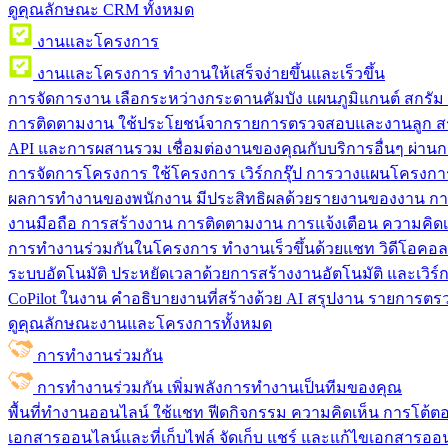
ดูคุณลักษณะ CRM ทั้งหมด
งานและโครงการ
งานและโครงการ
ทำงานให้เสร็จง่ายขึ้นและเร็วขึ้น
การจัดการงาน
เลือกระหว่างกระดานคัมบัง แผนภูมิแกนต์ สกรั
การติดตามงาน
ใช้ประโยชน์จากรายการตรวจสอบและงานลูก สร
API และการผสานรวม
เชื่อมต่องานของคุณกับบริการอื่นๆ ผ่าน
การจัดการโครงการ
ใช้โครงการ เวิร์กกรุ๊ป การวางแผนโครงการ
ผลการทำงานของพนักงาน
มีประสิทธิผลด้วยรายงานของงาน กา
งานมือถือ
การสร้างงาน การติดตามงาน การแจ้งเตือน ความคิดเ
การทำงานร่วมกันในโครงการ
ทํางานเร็วขึ้นด้วยแชท วิดีโอคอ
ระบบอัตโนมัติ
ประหยัดเวลาด้วยการสร้างงานอัตโนมัติ และเวิร์ก
CoPilot ในงาน
คำอธิบายงานที่สร้างด้วย AI สรุปงาน รายการต
ดูคุณลักษณะงานและโครงการทั้งหมด
การทำงานร่วมกัน
การทำงานร่วมกัน
เพิ่มพลังการทำงานเป็นทีมของคุณ
พื้นที่ทำงานออนไลน์
ใช้แชท ฟีดกิจกรรม ความคิดเห็น การโต้ตอบ 
เอกสารออนไลน์และที่เก็บไฟล์
จัดเก็บ แชร์ และแก้ไขเอกสารออน