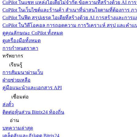
CoPilot ในแชท
แหล่งไอเดียไม่จำกัด ข้อความที่สร้างด้วย AI ก
CoPilot ในเว็บไซต์และร้านค้า
สำเนาที่น่าสนใจตามที่ต้องการ ภ
CoPilot ในฟีด
สรุปเธรด ไอเดียที่สร้างด้วย AI การสร้างและการ
CoPilot ในวิดีโอคอล
การถอดความ การวิเคราะห์ สรุป และคำแนะ
ดูคุณลักษณะ CoPilot ทั้งหมด
ดูเครื่องมือทั้งหมด
การกำหนดราคา
ทรัพยากร
เรียนรู้
การสัมมนาผ่านเว็บ
ฝ่ายช่วยเหลือ
คู่มือแนะนำและเอกสาร API
เชื่อมต่อ
ส่งตั๋ว
ติดต่อหุ้นส่วน Bitrix24 ท้องถิ่น
อ่าน
บทความล่าสุด
เคล็ดลับและอัปเดต Bitrix24