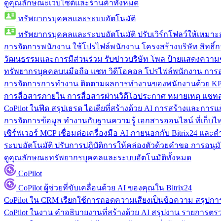
ดูคุณลักษณะเว็บไซต์และร้านค้าทั้งหมด
ทรัพยากรบุคคลและระบบอัตโนมัติ
ทรัพยากรบุคคลและระบบอัตโนมัติ
ปรับเวิร์กโฟลว์ให้เหมา
การจัดการพนักงาน
ใช้โปรไฟล์พนักงาน โครงสร้างบริษัท สิทธิ์กา
วัฒนธรรมและการมีส่วนร่วม
รับข่าวบริษัท โพล ป้ายแสดงความ
ทรัพยากรบุคคลบนมือถือ
แชท วิดีโอคอล โปรไฟล์พนักงาน การอน
การจัดการการทำงาน
ติดตามผลการทำงานของพนักงานด้วย KPI
การสื่อสารภายใน
การสื่อสารผ่านวิดีโอประกาศ หมายเหตุ แ
CoPilot ในฟีด
สรุปเธรด ไอเดียที่สร้างด้วย AI การสร้างและการ
การจัดการข้อมูล
ทำงานกับฐานความรู้ เอกสารออนไลน์ ที่เก็บไฟล์
เซิร์ฟเวอร์ MCP
เชื่อมต่อเครื่องมือ AI ภายนอกกับ Bitrix24 แล
ระบบอัตโนมัติ
ปรับการปฏิบัติการให้คล่องตัวด้วยคำขอ การอนุมัต
ดูคุณลักษณะทรัพยากรบุคคลและระบบอัตโนมัติทั้งหมด
CoPilot
CoPilot
ผู้ช่วยที่ขับเคลื่อนด้วย AI ของคุณใน Bitrix24
CoPilot ใน CRM
เรียกใช้การถอดความเสียงเป็นข้อความ สรุปการ
CoPilot ในงาน
คำอธิบายงานที่สร้างด้วย AI สรุปงาน รายการต