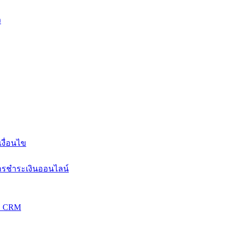
ง
งื่อนไข
การชำระเงินออนไลน์
วม CRM