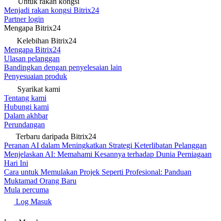
Untuk rakan kongsi
Menjadi rakan kongsi Bitrix24
Partner login
Mengapa Bitrix24
Kelebihan Bitrix24
Mengapa Bitrix24
Ulasan pelanggan
Bandingkan dengan penyelesaian lain
Penyesuaian produk
Syarikat kami
Tentang kami
Hubungi kami
Dalam akhbar
Perundangan
Terbaru daripada Bitrix24
Peranan AI dalam Meningkatkan Strategi Keterlibatan Pelanggan
Menjelaskan AI: Memahami Kesannya terhadap Dunia Perniagaan
Hari Ini
Cara untuk Memulakan Projek Seperti Profesional: Panduan
Muktamad Orang Baru
Mula percuma
Log Masuk