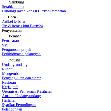
Sambung
Serahkan tiket
Hubungi rakan kongsi Bitrix24 tempatan
Baca
Artikel terbaru
Tip & kemas kini Bitrix24
Penyelesaian
Peranan
Pemasaran
SM
Pengurusan projek
Perkhidmatan pelanggan
Industri
Undang-undang
Runcit
Mengembara
Pengangkutan dan storan
Restoran
Kerja jauh
Organisasi Penjagaan Kesihatan
Amalan Undang-undang
Hartanah
Syarikat Perundingan
Pelancongan