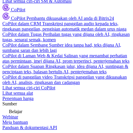
Lihat semua ciri-ciri SM & Automasi
CoPilot
CoPilot
Pembantu dikuasakan oleh AI anda di Bitrix24
CoPilot dalam CRM
Transkripsi panggilan audio kepada teks,
ringkasan panggilan, pengisian automatik medan dalam urus niaga
CoPilot dalam Tugas
Perihalan tugas yang dijana oleh AI, ringkasan
tugas, senarai semak, komen
CoPilot dalam Sembang
Sumber idea tanpa had, teks dijana AI,
sumbang saran dan lebih lagi
CoPilot di Laman Web & Kedai
Salinan yang menambat perhatian
atas permintaan, imej dijana AI, prom terperinci, penterjemahan teks
CoPilot dalam Suapan
Ringkasan jalur, idea dijana AI, suntingan &
penciptaan teks, balasan bertulis AI, penterjemahan teks
CoPilot di panggilan video
Transkripsi panggilan yang dikuasakan
oleh AI, analisis, ringkasan dan cadangan
Lihat semua ciri-ciri CoPilot
Lihat semua alat
Penentuan harga
Sumber
Belajar
Webinar
Meja bantuan
Panduan & dokumentasi API