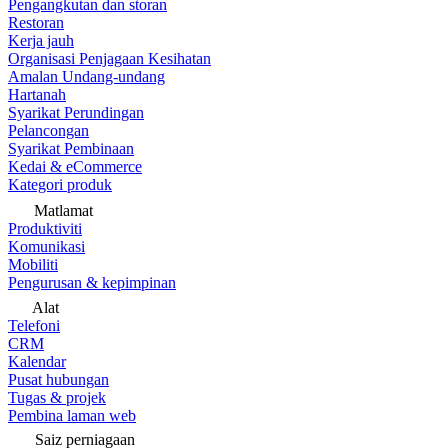
Pengangkutan dan storan
Restoran
Kerja jauh
Organisasi Penjagaan Kesihatan
Amalan Undang-undang
Hartanah
Syarikat Perundingan
Pelancongan
Syarikat Pembinaan
Kedai & eCommerce
Kategori produk
Matlamat
Produktiviti
Komunikasi
Mobiliti
Pengurusan & kepimpinan
Alat
Telefoni
CRM
Kalendar
Pusat hubungan
Tugas & projek
Pembina laman web
Saiz perniagaan