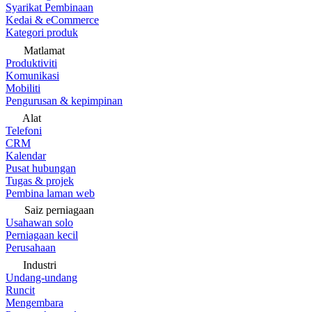
Syarikat Pembinaan
Kedai & eCommerce
Kategori produk
Matlamat
Produktiviti
Komunikasi
Mobiliti
Pengurusan & kepimpinan
Alat
Telefoni
CRM
Kalendar
Pusat hubungan
Tugas & projek
Pembina laman web
Saiz perniagaan
Usahawan solo
Perniagaan kecil
Perusahaan
Industri
Undang-undang
Runcit
Mengembara