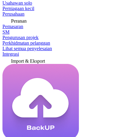
Usahawan solo
Perniagaan kecil
Perusahaan
Peranan
Pemasaran
SM
Pengurusan projek
Perkhidmatan pelanggan
Lihat semua penyelesaian
Integrasi
Import & Eksport