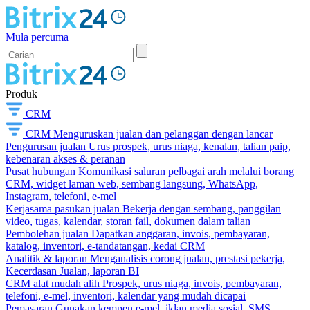
Mula percuma
Produk
CRM
CRM
Menguruskan jualan dan pelanggan dengan lancar
Pengurusan jualan
Urus prospek, urus niaga, kenalan, talian paip,
kebenaran akses & peranan
Pusat hubungan
Komunikasi saluran pelbagai arah melalui borang
CRM, widget laman web, sembang langsung, WhatsApp,
Instagram, telefoni, e-mel
Kerjasama pasukan jualan
Bekerja dengan sembang, panggilan
video, tugas, kalendar, storan fail, dokumen dalam talian
Pembolehan jualan
Dapatkan anggaran, invois, pembayaran,
katalog, inventori, e-tandatangan, kedai CRM
Analitik & laporan
Menganalisis corong jualan, prestasi pekerja,
Kecerdasan Jualan, laporan BI
CRM alat mudah alih
Prospek, urus niaga, invois, pembayaran,
telefoni, e-mel, inventori, kalendar yang mudah dicapai
Pemasaran
Gunakan kempen e-mel, iklan media sosial, SMS,