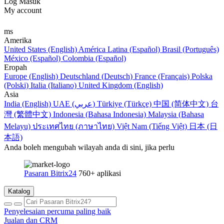
Log Masuk
My account
ms
Amerika
United States (English)
América Latina (Español)
Brasil (Português)
México (Español)
Colombia (Español)
Eropah
Europe (English)
Deutschland (Deutsch)
France (Français)
Polska
(Polski)
Italia (Italiano)
United Kingdom (English)
Asia
India (English)
UAE (عربي)
Türkiye (Türkçe)
中国 (简体中文)
台
灣 (繁體中文)
Indonesia (Bahasa Indonesia)
Malaysia (Bahasa
Melayu)
ประเทศไทย (ภาษาไทย)
Việt Nam (Tiếng Việt)
日本 (日
本語)
Anda boleh mengubah wilayah anda di sini, jika perlu
Pasaran Bitrix24
760+ aplikasi
Katalog
Penyelesaian percuma paling baik
Jualan dan CRM