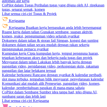
automasi alir kerja
CoPilot dalam Tugas
Perihalan tugas yang dijana oleh AI, ringkasan
tugas, senarai semak, komen
Lihat semua ciri-ciri Tugas & Projek
Kerjasama
Kerjasama
Buatkan kerja berpasukan anda lebih bersemangat
Ruang kerja dalam talian
Gunakan sembang, suapan aktiviti,
komen, reaksi, pengumuman video seluruh syarikat
Dokumen dalam talian & storan fail
Simpan, kongsi dan sunting
dokumen dalam talian secara mudah dengan rakan sekerja
menggunakan pemacu syarikat
Kumpulan kerja
Cipta kumpulan kerja, jemput pengguna luaran,
tetapkan kebenaran akses dan bekerja pada tugas dan projek
Mesyuarat dalam talian
Lakukan lebih banyak kerja dengan
panggilan video, persidangan video, perkongsian skrin, rakaman
panggilan dan latar belakang tersuai
Kalendar berkongsi
Rancang dengan syarikat & kalendar peribadi,
slot masa terbuka, tempahan bilik mesyuarat, penyelarasan kalendar
Komunikasi alat mudah alih
Pemesejan, panggilan video, komen,
kalendar, pemberitahuan pasukan di mana-mana sahaja
CoPilot dalam Sembang
Sumber idea tanpa had, teks dijana AI,
sumbang saran dan lebih lagi
Lihat semua ciri-ciri Kerjasama