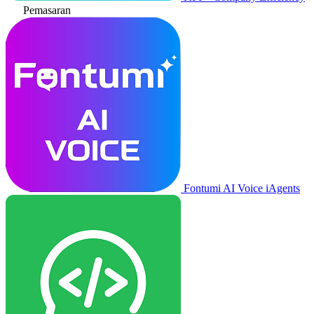
Pemasaran
Fontumi AI Voice iAgents