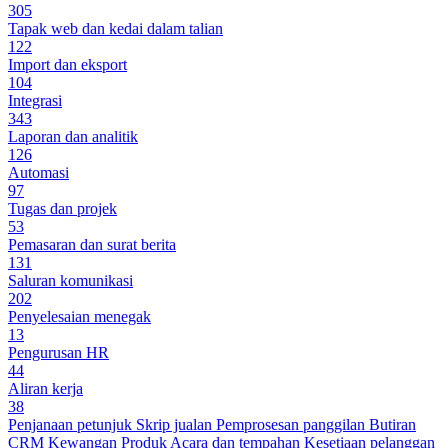
305
Tapak web dan kedai dalam talian
122
Import dan eksport
104
Integrasi
343
Laporan dan analitik
126
Automasi
97
Tugas dan projek
53
Pemasaran dan surat berita
131
Saluran komunikasi
202
Penyelesaian menegak
13
Pengurusan HR
44
Aliran kerja
38
Penjanaan petunjuk
Skrip jualan
Pemprosesan panggilan
Butiran
CRM
Kewangan
Produk
Acara dan tempahan
Kesetiaan pelanggan