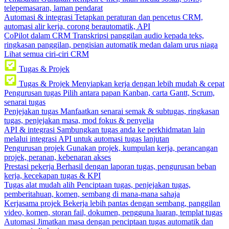
telepemasaran, laman pendarat
Automasi & integrasi
Tetapkan peraturan dan pencetus CRM,
automasi alir kerja, corong berautomatik, API
CoPilot dalam CRM
Transkripsi panggilan audio kepada teks,
ringkasan panggilan, pengisian automatik medan dalam urus niaga
Lihat semua ciri-ciri CRM
Tugas & Projek
Tugas & Projek
Menyiapkan kerja dengan lebih mudah & cepat
Pengurusan tugas
Pilih antara papan Kanban, carta Gantt, Scrum,
senarai tugas
Penjejakan tugas
Manfaatkan senarai semak & subtugas, ringkasan
tugas, penjejakan masa, mod fokus & penyelia
API & integrasi
Sambungkan tugas anda ke perkhidmatan lain
melalui integrasi API untuk automasi tugas lanjutan
Pengurusan projek
Gunakan projek, kumpulan kerja, perancangan
projek, peranan, kebenaran akses
Prestasi pekerja
Berhasil dengan laporan tugas, pengurusan beban
kerja, kecekapan tugas & KPI
Tugas alat mudah alih
Penciptaan tugas, penjejakan tugas,
pemberitahuan, komen, sembang di mana-mana sahaja
Kerjasama projek
Bekerja lebih pantas dengan sembang, panggilan
video, komen, storan fail, dokumen, pengguna luaran, templat tugas
Automasi
Jimatkan masa dengan penciptaan tugas automatik dan