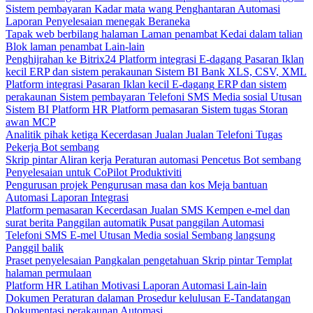
Sistem pembayaran
Kadar mata wang
Penghantaran
Automasi
Laporan
Penyelesaian menegak
Beraneka
Tapak web berbilang halaman
Laman penambat
Kedai dalam talian
Blok laman penambat
Lain-lain
Penghijrahan ke Bitrix24
Platform integrasi
E-dagang
Pasaran
Iklan
kecil
ERP dan sistem perakaunan
Sistem BI
Bank
XLS, CSV, XML
Platform integrasi
Pasaran
Iklan kecil
E-dagang
ERP dan sistem
perakaunan
Sistem pembayaran
Telefoni
SMS
Media sosial
Utusan
Sistem BI
Platform HR
Platform pemasaran
Sistem tugas
Storan
awan
MCP
Analitik pihak ketiga
Kecerdasan Jualan
Jualan
Telefoni
Tugas
Pekerja
Bot sembang
Skrip pintar
Aliran kerja
Peraturan automasi
Pencetus
Bot sembang
Penyelesaian untuk CoPilot
Produktiviti
Pengurusan projek
Pengurusan masa dan kos
Meja bantuan
Automasi
Laporan
Integrasi
Platform pemasaran
Kecerdasan Jualan
SMS
Kempen e-mel dan
surat berita
Panggilan automatik
Pusat panggilan
Automasi
Telefoni
SMS
E-mel
Utusan
Media sosial
Sembang langsung
Panggil balik
Praset penyelesaian
Pangkalan pengetahuan
Skrip pintar
Templat
halaman permulaan
Platform HR
Latihan
Motivasi
Laporan
Automasi
Lain-lain
Dokumen
Peraturan dalaman
Prosedur kelulusan
E-Tandatangan
Dokumentasi perakaunan
Automasi