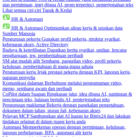
atas permintaan, imej dijana AI, prom terperinci, penterjemahan teks
Lihat semua ciri-ciri Tapak & Kedai
HR & Automasi
HR & Automasi
Optimumkan aliran kerja & uruskan data
Sumber Manusia
Pengurusan pekerja
Gunakan profil pekerja, struktur syarikat,
kebenaran akses, Active Directory
Budaya & keterlibatan
Dapatkan berita syarikat, undian, lencana
penghargaan, teg, pemberitahuan peribadi
SM alat mudah alih
Sembang, panggilan video, profil pekerja,
kelulusan, pemberitahuan di mana-mana sahaja
Pengurusan kerja
Jejak prestasi pekerja dengan KPI, laporan kerja,
paparan penyelia
Komunikasi dalaman
Berhubung melalui pengumuman video,
memo, sembang awam dan peribadi
CoPilot dalam Suapan
Ringkasan jalur, idea dijana AI, suntingan &
penciptaan teks, balasan bertulis AI, penterjemahan teks
Pengurusan maklumat
Bekerja dengan pangkalan pengetahuan,
dokumen dalam talian, storan fail, kebenaran akses
Pelayan MCP
Sambungkan alat AI luaran ke Bitrix24 dan lakukan
tindakan selamat di dalam ruang kerja anda
Automasi
Memperkemas operasi dengan permintaan, kelulusan,
laporan perbelanjaan, RPA, automasi alir kerja