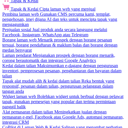
Tapak & Kedai
Tapak & Kedai
Cipta laman web yang menjual
Pembina laman web
Gunakan CMS percuma kami, templat,
pengehosan, imej dijana AI dan teks untuk mencipta tapak yang
mengagumkan
Penjualan sosial
Jual produk anda secara langsung melalui
Facebook, Instagram, WhatsApp atau Telegram
Borang laman web
Menarik prospek dengan borang pesanan
tersuai, borang pendaftaran & maklum balas dan borang dengan
medan bersyarat
Laman pendarat
Menjanakan prospek dengan borang menarik,
corong berautomatik dan integrasi Google Analytics
Kedai dalam talian
Maksimumkan e-dagang dengan pengurusan
inventori, pemprosesan pesanan, penghantaran dan bayaran dalam
talian
Tapak alat mudah alih & kedai dalam talian
Reka bentuk yang
responsif, pesanan dalam talian, pengurusan pelanggan dalam
tangan anda
Widget laman web
Bolehkan widget untuk berbual dengan pelawat
tapak, gunakan pemesejan yang popular dan terima permintaan
panggil balik
Alat pemasaran dalam talian
Meningkatkan jualan dengan
pemasaran e-mel, Facebook atau Google Ads, automasi pemasaran,
integrasi CRM
CoPilot di Laman Web & Kedai
Salinan yang menambat perhatian