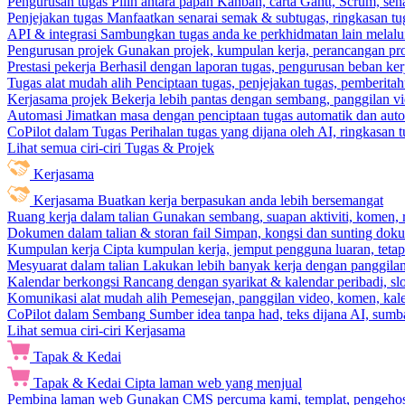
Pengurusan tugas
Pilih antara papan Kanban, carta Gantt, Scrum, sena
Penjejakan tugas
Manfaatkan senarai semak & subtugas, ringkasan tu
API & integrasi
Sambungkan tugas anda ke perkhidmatan lain melalui 
Pengurusan projek
Gunakan projek, kumpulan kerja, perancangan pro
Prestasi pekerja
Berhasil dengan laporan tugas, pengurusan beban ke
Tugas alat mudah alih
Penciptaan tugas, penjejakan tugas, pemberit
Kerjasama projek
Bekerja lebih pantas dengan sembang, panggilan vi
Automasi
Jimatkan masa dengan penciptaan tugas automatik dan autom
CoPilot dalam Tugas
Perihalan tugas yang dijana oleh AI, ringkasan 
Lihat semua ciri-ciri Tugas & Projek
Kerjasama
Kerjasama
Buatkan kerja berpasukan anda lebih bersemangat
Ruang kerja dalam talian
Gunakan sembang, suapan aktiviti, komen, 
Dokumen dalam talian & storan fail
Simpan, kongsi dan sunting dok
Kumpulan kerja
Cipta kumpulan kerja, jemput pengguna luaran, teta
Mesyuarat dalam talian
Lakukan lebih banyak kerja dengan panggilan 
Kalendar berkongsi
Rancang dengan syarikat & kalendar peribadi, sl
Komunikasi alat mudah alih
Pemesejan, panggilan video, komen, kal
CoPilot dalam Sembang
Sumber idea tanpa had, teks dijana AI, sumba
Lihat semua ciri-ciri Kerjasama
Tapak & Kedai
Tapak & Kedai
Cipta laman web yang menjual
Pembina laman web
Gunakan CMS percuma kami, templat, pengehosa