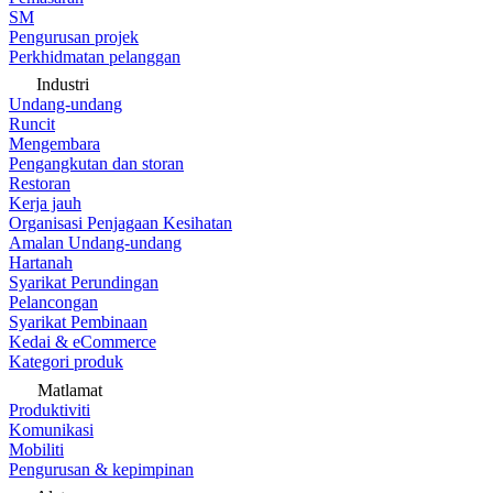
SM
Pengurusan projek
Perkhidmatan pelanggan
Industri
Undang-undang
Runcit
Mengembara
Pengangkutan dan storan
Restoran
Kerja jauh
Organisasi Penjagaan Kesihatan
Amalan Undang-undang
Hartanah
Syarikat Perundingan
Pelancongan
Syarikat Pembinaan
Kedai & eCommerce
Kategori produk
Matlamat
Produktiviti
Komunikasi
Mobiliti
Pengurusan & kepimpinan