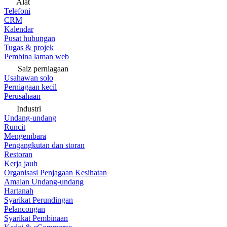
Alat
Telefoni
CRM
Kalendar
Pusat hubungan
Tugas & projek
Pembina laman web
Saiz perniagaan
Usahawan solo
Perniagaan kecil
Perusahaan
Industri
Undang-undang
Runcit
Mengembara
Pengangkutan dan storan
Restoran
Kerja jauh
Organisasi Penjagaan Kesihatan
Amalan Undang-undang
Hartanah
Syarikat Perundingan
Pelancongan
Syarikat Pembinaan