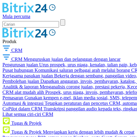
Mula percuma
Produk
CRM
CRM
Menguruskan jualan dan pelanggan dengan lancar
Pengurusan jualan
Urus prospek, urus niaga, kenalan, talian paip, k
Pusat hubungan
Komunikasi saluran pelbagai arah melalui borang C
Kerjasama pasukan jualan
Bekerja dengan sembang, panggilan video, t
Pembolehan jualan
Dapatkan anggaran, invois, pembayaran, katalog,
Analitik & laporan
Menganalisis corong jualan, prestasi pekerja, Kec
CRM alat mudah alih
Prospek, urus niaga, invois, pembayaran, telefo
Pemasaran
Gunakan kempen e-mel, iklan media sosial, SMS, telepem
Automasi & integrasi
Tetapkan peraturan dan pencetus CRM, automasi
CoPilot dalam CRM
Transkripsi panggilan audio kepada teks, ringk
Lihat semua ciri-ciri CRM
Tugas & Projek
Tugas & Projek
Menyiapkan kerja dengan lebih mudah & cepat