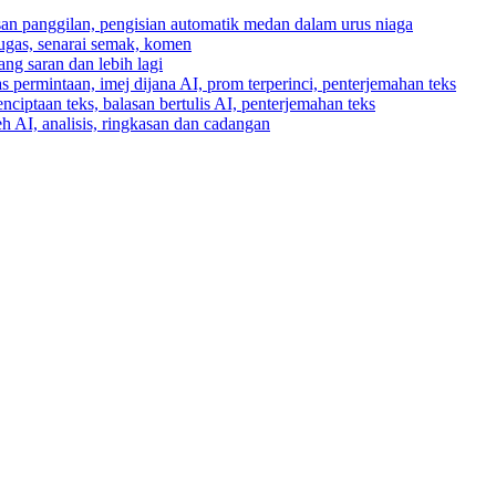
asan panggilan, pengisian automatik medan dalam urus niaga
tugas, senarai semak, komen
ng saran dan lebih lagi
 permintaan, imej dijana AI, prom terperinci, penterjemahan teks
enciptaan teks, balasan bertulis AI, penterjemahan teks
h AI, analisis, ringkasan dan cadangan