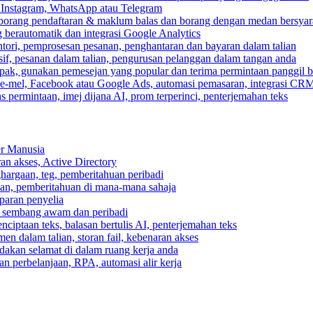
, Instagram, WhatsApp atau Telegram
 borang pendaftaran & maklum balas dan borang dengan medan bersyar
berautomatik dan integrasi Google Analytics
ri, pemprosesan pesanan, penghantaran dan bayaran dalam talian
if, pesanan dalam talian, pengurusan pelanggan dalam tangan anda
pak, gunakan pemesejan yang popular dan terima permintaan panggil b
e-mel, Facebook atau Google Ads, automasi pemasaran, integrasi CR
 permintaan, imej dijana AI, prom terperinci, penterjemahan teks
er Manusia
ran akses, Active Directory
ghargaan, teg, pemberitahuan peribadi
usan, pemberitahuan di mana-mana sahaja
aparan penyelia
 sembang awam dan peribadi
enciptaan teks, balasan bertulis AI, penterjemahan teks
n dalam talian, storan fail, kebenaran akses
dakan selamat di dalam ruang kerja anda
n perbelanjaan, RPA, automasi alir kerja