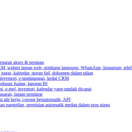
ebenaran akses & peranan
RM, widget laman web, sembang langsung, WhatsApp, Instagram, telef
ugas, kalendar, storan fail, dokumen dalam talian
 inventori, e-tandatangan, kedai CRM
erdasan Jualan, laporan BI
ni, e-mel, inventori, kalendar yang mudah dicapai
asaran, laman pendarat
 alir kerja, corong berautomatik, API
asan panggilan, pengisian automatik medan dalam urus niaga