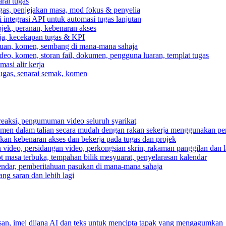
rai tugas
gas, penjejakan masa, mod fokus & penyelia
integrasi API untuk automasi tugas lanjutan
jek, peranan, kebenaran akses
rja, kecekapan tugas & KPI
ahuan, komen, sembang di mana-mana sahaja
deo, komen, storan fail, dokumen, pengguna luaran, templat tugas
asi alir kerja
tugas, senarai semak, komen
reaksi, pengumuman video seluruh syarikat
umen dalam talian secara mudah dengan rakan sekerja menggunakan pe
pkan kebenaran akses dan bekerja pada tugas dan projek
video, persidangan video, perkongsian skrin, rakaman panggilan dan la
ot masa terbuka, tempahan bilik mesyuarat, penyelarasan kalendar
endar, pemberitahuan pasukan di mana-mana sahaja
ng saran dan lebih lagi
n, imej dijana AI dan teks untuk mencipta tapak yang mengagumkan