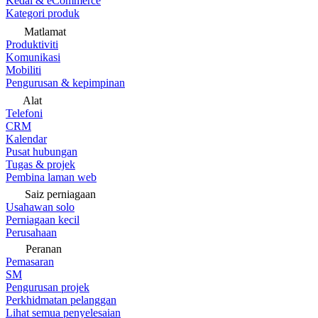
Kedai & eCommerce
Kategori produk
Matlamat
Produktiviti
Komunikasi
Mobiliti
Pengurusan & kepimpinan
Alat
Telefoni
CRM
Kalendar
Pusat hubungan
Tugas & projek
Pembina laman web
Saiz perniagaan
Usahawan solo
Perniagaan kecil
Perusahaan
Peranan
Pemasaran
SM
Pengurusan projek
Perkhidmatan pelanggan
Lihat semua penyelesaian