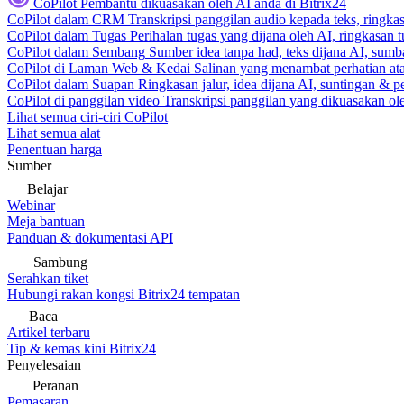
CoPilot
Pembantu dikuasakan oleh AI anda di Bitrix24
CoPilot dalam CRM
Transkripsi panggilan audio kepada teks, ringk
CoPilot dalam Tugas
Perihalan tugas yang dijana oleh AI, ringkasan 
CoPilot dalam Sembang
Sumber idea tanpa had, teks dijana AI, sumba
CoPilot di Laman Web & Kedai
Salinan yang menambat perhatian atas
CoPilot dalam Suapan
Ringkasan jalur, idea dijana AI, suntingan & p
CoPilot di panggilan video
Transkripsi panggilan yang dikuasakan ole
Lihat semua ciri-ciri CoPilot
Lihat semua alat
Penentuan harga
Sumber
Belajar
Webinar
Meja bantuan
Panduan & dokumentasi API
Sambung
Serahkan tiket
Hubungi rakan kongsi Bitrix24 tempatan
Baca
Artikel terbaru
Tip & kemas kini Bitrix24
Penyelesaian
Peranan
Pemasaran