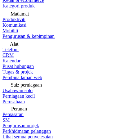
Kedai & eCommerce
Kategori produk
Matlamat
Produktiviti
Komunikasi
Mobiliti
Pengurusan & kepimpinan
Alat
Telefoni
CRM
Kalendar
Pusat hubungan
Tugas & projek
Pembina laman web
Saiz perniagaan
Usahawan solo
Perniagaan kecil
Perusahaan
Peranan
Pemasaran
SM
Pengurusan projek
Perkhidmatan pelanggan
Lihat semua penyelesaian