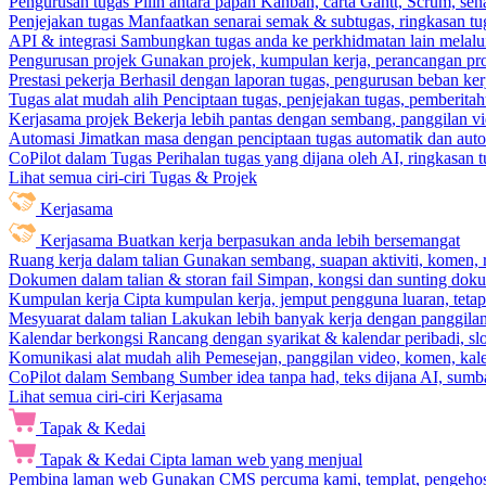
Pengurusan tugas
Pilih antara papan Kanban, carta Gantt, Scrum, sena
Penjejakan tugas
Manfaatkan senarai semak & subtugas, ringkasan tu
API & integrasi
Sambungkan tugas anda ke perkhidmatan lain melalui 
Pengurusan projek
Gunakan projek, kumpulan kerja, perancangan pro
Prestasi pekerja
Berhasil dengan laporan tugas, pengurusan beban ke
Tugas alat mudah alih
Penciptaan tugas, penjejakan tugas, pemberit
Kerjasama projek
Bekerja lebih pantas dengan sembang, panggilan vi
Automasi
Jimatkan masa dengan penciptaan tugas automatik dan autom
CoPilot dalam Tugas
Perihalan tugas yang dijana oleh AI, ringkasan 
Lihat semua ciri-ciri Tugas & Projek
Kerjasama
Kerjasama
Buatkan kerja berpasukan anda lebih bersemangat
Ruang kerja dalam talian
Gunakan sembang, suapan aktiviti, komen, 
Dokumen dalam talian & storan fail
Simpan, kongsi dan sunting dok
Kumpulan kerja
Cipta kumpulan kerja, jemput pengguna luaran, teta
Mesyuarat dalam talian
Lakukan lebih banyak kerja dengan panggilan 
Kalendar berkongsi
Rancang dengan syarikat & kalendar peribadi, sl
Komunikasi alat mudah alih
Pemesejan, panggilan video, komen, kal
CoPilot dalam Sembang
Sumber idea tanpa had, teks dijana AI, sumba
Lihat semua ciri-ciri Kerjasama
Tapak & Kedai
Tapak & Kedai
Cipta laman web yang menjual
Pembina laman web
Gunakan CMS percuma kami, templat, pengehosa