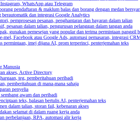
, Instagram, WhatsApp atau Telegram
 borang pendaftaran & maklum balas dan borang dengan medan bersyar
berautomatik dan integrasi Google Analytics
ri, pemprosesan pesanan, penghantaran dan bayaran dalam talian
if, pesanan dalam talian, pengurusan pelanggan dalam tangan anda
pak, gunakan pemesejan yang popular dan terima permintaan panggil b
e-mel, Facebook atau Google Ads, automasi pemasaran, integrasi CR
 permintaan, imej dijana AI, prom terperinci, penterjemahan teks
er Manusia
ran akses, Active Directory
ghargaan, teg, pemberitahuan peribadi
usan, pemberitahuan di mana-mana sahaja
aparan penyelia
 sembang awam dan peribadi
enciptaan teks, balasan bertulis AI, penterjemahan teks
n dalam talian, storan fail, kebenaran akses
dakan selamat di dalam ruang kerja anda
n perbelanjaan, RPA, automasi alir kerja