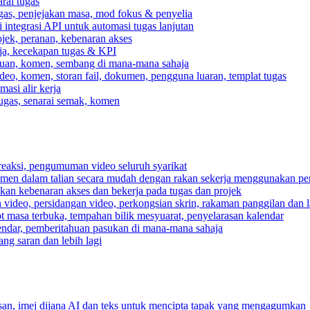
rai tugas
gas, penjejakan masa, mod fokus & penyelia
integrasi API untuk automasi tugas lanjutan
jek, peranan, kebenaran akses
rja, kecekapan tugas & KPI
ahuan, komen, sembang di mana-mana sahaja
deo, komen, storan fail, dokumen, pengguna luaran, templat tugas
asi alir kerja
tugas, senarai semak, komen
reaksi, pengumuman video seluruh syarikat
umen dalam talian secara mudah dengan rakan sekerja menggunakan pe
pkan kebenaran akses dan bekerja pada tugas dan projek
video, persidangan video, perkongsian skrin, rakaman panggilan dan la
ot masa terbuka, tempahan bilik mesyuarat, penyelarasan kalendar
endar, pemberitahuan pasukan di mana-mana sahaja
ng saran dan lebih lagi
n, imej dijana AI dan teks untuk mencipta tapak yang mengagumkan