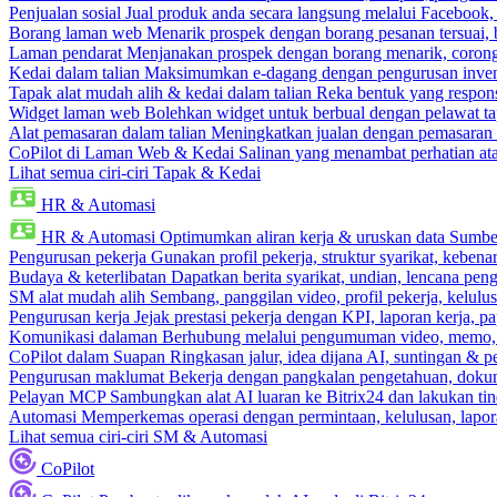
Penjualan sosial
Jual produk anda secara langsung melalui Facebook
Borang laman web
Menarik prospek dengan borang pesanan tersuai,
Laman pendarat
Menjanakan prospek dengan borang menarik, corong 
Kedai dalam talian
Maksimumkan e-dagang dengan pengurusan invento
Tapak alat mudah alih & kedai dalam talian
Reka bentuk yang respons
Widget laman web
Bolehkan widget untuk berbual dengan pelawat ta
Alat pemasaran dalam talian
Meningkatkan jualan dengan pemasaran 
CoPilot di Laman Web & Kedai
Salinan yang menambat perhatian atas
Lihat semua ciri-ciri Tapak & Kedai
HR & Automasi
HR & Automasi
Optimumkan aliran kerja & uruskan data Sumb
Pengurusan pekerja
Gunakan profil pekerja, struktur syarikat, kebena
Budaya & keterlibatan
Dapatkan berita syarikat, undian, lencana pen
SM alat mudah alih
Sembang, panggilan video, profil pekerja, kelul
Pengurusan kerja
Jejak prestasi pekerja dengan KPI, laporan kerja, p
Komunikasi dalaman
Berhubung melalui pengumuman video, memo,
CoPilot dalam Suapan
Ringkasan jalur, idea dijana AI, suntingan & p
Pengurusan maklumat
Bekerja dengan pangkalan pengetahuan, dokume
Pelayan MCP
Sambungkan alat AI luaran ke Bitrix24 dan lakukan tin
Automasi
Memperkemas operasi dengan permintaan, kelulusan, lapora
Lihat semua ciri-ciri SM & Automasi
CoPilot