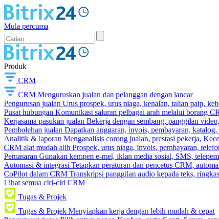
Mula percuma
Produk
CRM
CRM
Menguruskan jualan dan pelanggan dengan lancar
Pengurusan jualan
Urus prospek, urus niaga, kenalan, talian paip, k
Pusat hubungan
Komunikasi saluran pelbagai arah melalui borang C
Kerjasama pasukan jualan
Bekerja dengan sembang, panggilan video, t
Pembolehan jualan
Dapatkan anggaran, invois, pembayaran, katalog,
Analitik & laporan
Menganalisis corong jualan, prestasi pekerja, Kec
CRM alat mudah alih
Prospek, urus niaga, invois, pembayaran, telefo
Pemasaran
Gunakan kempen e-mel, iklan media sosial, SMS, telepem
Automasi & integrasi
Tetapkan peraturan dan pencetus CRM, automasi
CoPilot dalam CRM
Transkripsi panggilan audio kepada teks, ringk
Lihat semua ciri-ciri CRM
Tugas & Projek
Tugas & Projek
Menyiapkan kerja dengan lebih mudah & cepat