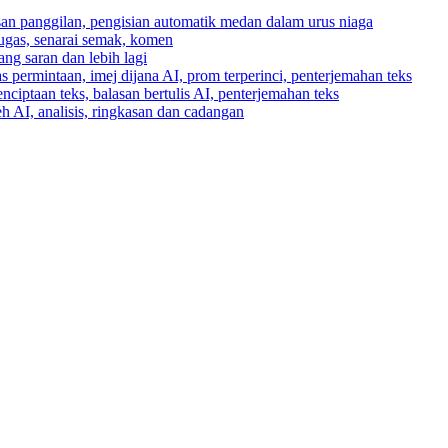
asan panggilan, pengisian automatik medan dalam urus niaga
tugas, senarai semak, komen
ng saran dan lebih lagi
 permintaan, imej dijana AI, prom terperinci, penterjemahan teks
enciptaan teks, balasan bertulis AI, penterjemahan teks
h AI, analisis, ringkasan dan cadangan