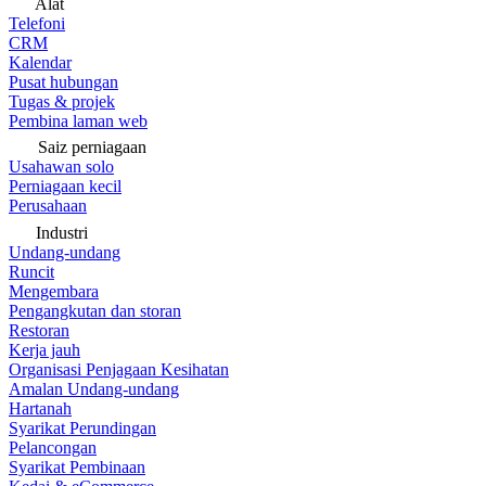
Alat
Telefoni
CRM
Kalendar
Pusat hubungan
Tugas & projek
Pembina laman web
Saiz perniagaan
Usahawan solo
Perniagaan kecil
Perusahaan
Industri
Undang-undang
Runcit
Mengembara
Pengangkutan dan storan
Restoran
Kerja jauh
Organisasi Penjagaan Kesihatan
Amalan Undang-undang
Hartanah
Syarikat Perundingan
Pelancongan
Syarikat Pembinaan