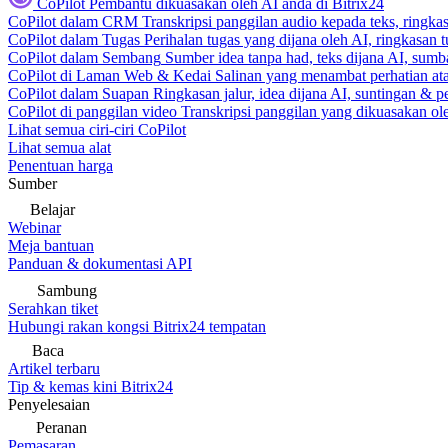
CoPilot
Pembantu dikuasakan oleh AI anda di Bitrix24
CoPilot dalam CRM
Transkripsi panggilan audio kepada teks, ringk
CoPilot dalam Tugas
Perihalan tugas yang dijana oleh AI, ringkasan 
CoPilot dalam Sembang
Sumber idea tanpa had, teks dijana AI, sumba
CoPilot di Laman Web & Kedai
Salinan yang menambat perhatian atas
CoPilot dalam Suapan
Ringkasan jalur, idea dijana AI, suntingan & p
CoPilot di panggilan video
Transkripsi panggilan yang dikuasakan ole
Lihat semua ciri-ciri CoPilot
Lihat semua alat
Penentuan harga
Sumber
Belajar
Webinar
Meja bantuan
Panduan & dokumentasi API
Sambung
Serahkan tiket
Hubungi rakan kongsi Bitrix24 tempatan
Baca
Artikel terbaru
Tip & kemas kini Bitrix24
Penyelesaian
Peranan
Pemasaran