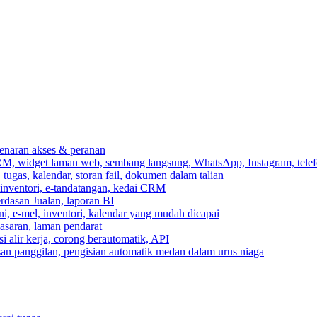
ebenaran akses & peranan
RM, widget laman web, sembang langsung, WhatsApp, Instagram, telef
ugas, kalendar, storan fail, dokumen dalam talian
 inventori, e-tandatangan, kedai CRM
erdasan Jualan, laporan BI
ni, e-mel, inventori, kalendar yang mudah dicapai
asaran, laman pendarat
 alir kerja, corong berautomatik, API
asan panggilan, pengisian automatik medan dalam urus niaga