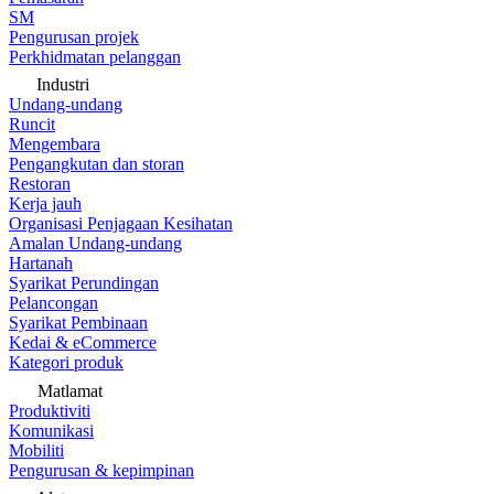
SM
Pengurusan projek
Perkhidmatan pelanggan
Industri
Undang-undang
Runcit
Mengembara
Pengangkutan dan storan
Restoran
Kerja jauh
Organisasi Penjagaan Kesihatan
Amalan Undang-undang
Hartanah
Syarikat Perundingan
Pelancongan
Syarikat Pembinaan
Kedai & eCommerce
Kategori produk
Matlamat
Produktiviti
Komunikasi
Mobiliti
Pengurusan & kepimpinan