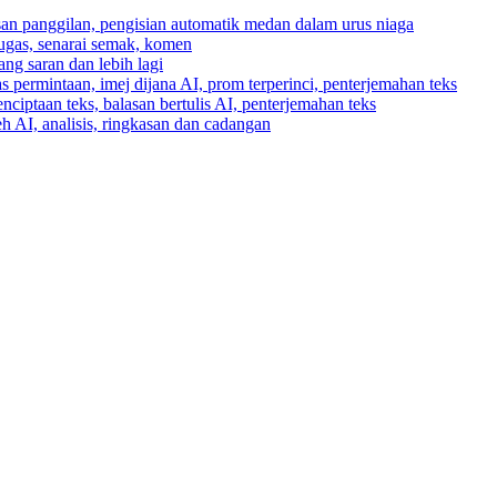
asan panggilan, pengisian automatik medan dalam urus niaga
tugas, senarai semak, komen
ng saran dan lebih lagi
 permintaan, imej dijana AI, prom terperinci, penterjemahan teks
enciptaan teks, balasan bertulis AI, penterjemahan teks
h AI, analisis, ringkasan dan cadangan