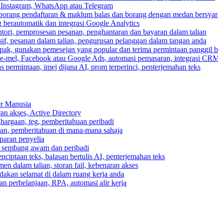
, Instagram, WhatsApp atau Telegram
 borang pendaftaran & maklum balas dan borang dengan medan bersyar
berautomatik dan integrasi Google Analytics
ri, pemprosesan pesanan, penghantaran dan bayaran dalam talian
if, pesanan dalam talian, pengurusan pelanggan dalam tangan anda
pak, gunakan pemesejan yang popular dan terima permintaan panggil b
e-mel, Facebook atau Google Ads, automasi pemasaran, integrasi CR
 permintaan, imej dijana AI, prom terperinci, penterjemahan teks
er Manusia
ran akses, Active Directory
ghargaan, teg, pemberitahuan peribadi
usan, pemberitahuan di mana-mana sahaja
aparan penyelia
 sembang awam dan peribadi
enciptaan teks, balasan bertulis AI, penterjemahan teks
n dalam talian, storan fail, kebenaran akses
dakan selamat di dalam ruang kerja anda
n perbelanjaan, RPA, automasi alir kerja