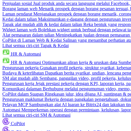
Penjualan sosial
Jual produk anda secara langsung melalui Facebook
Borang laman web
Menarik prospek dengan borang pesanan tersuai,
Laman pendarat
Menjanakan prospek dengan borang menarik, corong 
Kedai dalam talian
Maksimumkan e-dagang dengan pengurusan invento
Tapak alat mudah alih & kedai dalam talian
Reka bentuk yang respons
Widget laman web
Bolehkan widget untuk berbual dengan pelawat ta
Alat pemasaran dalam talian
Meningkatkan jualan dengan pemasaran 
CoPilot di Laman Web & Kedai
Salinan yang menambat perhatian atas
Lihat semua ciri-ciri Tapak & Kedai
HR & Automasi
HR & Automasi
Optimumkan aliran kerja & uruskan data Sumb
Pengurusan pekerja
Gunakan profil pekerja, struktur syarikat, kebena
Budaya & keterlibatan
Dapatkan berita syarikat, undian, lencana pen
SM alat mudah alih
Sembang, panggilan video, profil pekerja, kelul
Pengurusan kerja
Jejak prestasi pekerja dengan KPI, laporan kerja, p
Komunikasi dalaman
Berhubung melalui pengumuman video, memo,
CoPilot dalam Suapan
Ringkasan jalur, idea dijana AI, suntingan & p
Pengurusan maklumat
Bekerja dengan pangkalan pengetahuan, dokume
Pelayan MCP
Sambungkan alat AI luaran ke Bitrix24 dan lakukan tin
Automasi
Memperkemas operasi dengan permintaan, kelulusan, lapora
Lihat semua ciri-ciri SM & Automasi
CoPilot