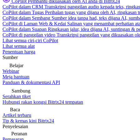
CoPilot
Pembantu dikuasakan oleh AI anda di Bitrix24
CoPilot dalam CRM
Transkripsi panggilan audio kepada teks, ringk
CoPilot dalam Tugas
Perihalan tugas yang dijana oleh AI, ringkasan 
CoPilot dalam Sembang
Sumber idea tanpa had, teks dijana AI, sumba
CoPilot di Laman Web & Kedai
Salinan yang menambat perhatian atas
CoPilot dalam Suapan
Ringkasan jalur, idea dijana AI, suntingan & p
CoPilot di panggilan video
Transkripsi panggilan yang dikuasakan ole
Lihat semua ciri-ciri CoPilot
Lihat semua alat
Penentuan harga
Sumber
Belajar
Webinar
Meja bantuan
Panduan & dokumentasi API
Sambung
Serahkan tiket
Hubungi rakan kongsi Bitrix24 tempatan
Baca
Artikel terbaru
Tip & kemas kini Bitrix24
Penyelesaian
Peranan
Pemasaran