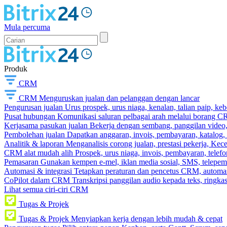
Mula percuma
Produk
CRM
CRM
Menguruskan jualan dan pelanggan dengan lancar
Pengurusan jualan
Urus prospek, urus niaga, kenalan, talian paip, k
Pusat hubungan
Komunikasi saluran pelbagai arah melalui borang C
Kerjasama pasukan jualan
Bekerja dengan sembang, panggilan video, t
Pembolehan jualan
Dapatkan anggaran, invois, pembayaran, katalog,
Analitik & laporan
Menganalisis corong jualan, prestasi pekerja, Kec
CRM alat mudah alih
Prospek, urus niaga, invois, pembayaran, telefo
Pemasaran
Gunakan kempen e-mel, iklan media sosial, SMS, telepem
Automasi & integrasi
Tetapkan peraturan dan pencetus CRM, automasi
CoPilot dalam CRM
Transkripsi panggilan audio kepada teks, ringk
Lihat semua ciri-ciri CRM
Tugas & Projek
Tugas & Projek
Menyiapkan kerja dengan lebih mudah & cepat