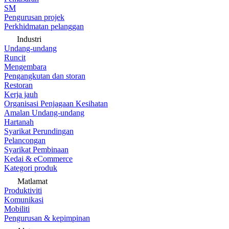
SM
Pengurusan projek
Perkhidmatan pelanggan
Industri
Undang-undang
Runcit
Mengembara
Pengangkutan dan storan
Restoran
Kerja jauh
Organisasi Penjagaan Kesihatan
Amalan Undang-undang
Hartanah
Syarikat Perundingan
Pelancongan
Syarikat Pembinaan
Kedai & eCommerce
Kategori produk
Matlamat
Produktiviti
Komunikasi
Mobiliti
Pengurusan & kepimpinan