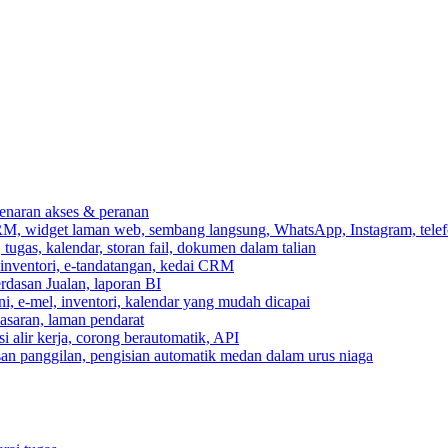
ebenaran akses & peranan
RM, widget laman web, sembang langsung, WhatsApp, Instagram, telef
ugas, kalendar, storan fail, dokumen dalam talian
 inventori, e-tandatangan, kedai CRM
erdasan Jualan, laporan BI
ni, e-mel, inventori, kalendar yang mudah dicapai
asaran, laman pendarat
 alir kerja, corong berautomatik, API
asan panggilan, pengisian automatik medan dalam urus niaga