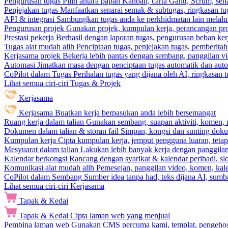
Pengurusan tugas
Pilih antara papan Kanban, carta Gantt, Scrum, sena
Penjejakan tugas
Manfaatkan senarai semak & subtugas, ringkasan tu
API & integrasi
Sambungkan tugas anda ke perkhidmatan lain melalui 
Pengurusan projek
Gunakan projek, kumpulan kerja, perancangan pro
Prestasi pekerja
Berhasil dengan laporan tugas, pengurusan beban ke
Tugas alat mudah alih
Penciptaan tugas, penjejakan tugas, pemberit
Kerjasama projek
Bekerja lebih pantas dengan sembang, panggilan vi
Automasi
Jimatkan masa dengan penciptaan tugas automatik dan autom
CoPilot dalam Tugas
Perihalan tugas yang dijana oleh AI, ringkasan 
Lihat semua ciri-ciri Tugas & Projek
Kerjasama
Kerjasama
Buatkan kerja berpasukan anda lebih bersemangat
Ruang kerja dalam talian
Gunakan sembang, suapan aktiviti, komen, 
Dokumen dalam talian & storan fail
Simpan, kongsi dan sunting dok
Kumpulan kerja
Cipta kumpulan kerja, jemput pengguna luaran, teta
Mesyuarat dalam talian
Lakukan lebih banyak kerja dengan panggilan 
Kalendar berkongsi
Rancang dengan syarikat & kalendar peribadi, sl
Komunikasi alat mudah alih
Pemesejan, panggilan video, komen, kal
CoPilot dalam Sembang
Sumber idea tanpa had, teks dijana AI, sumba
Lihat semua ciri-ciri Kerjasama
Tapak & Kedai
Tapak & Kedai
Cipta laman web yang menjual
Pembina laman web
Gunakan CMS percuma kami, templat, pengehosa