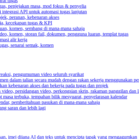
rai tugas
gas, penjejakan masa, mod fokus & penyelia
integrasi API untuk automasi tugas lanjutan
jek, peranan, kebenaran akses
rja, kecekapan tugas & KPI
ahuan, komen, sembang di mana-mana sahaja
deo, komen, storan fail, dokumen, pengguna luaran, templat tugas
asi alir kerja
tugas, senarai semak, komen
reaksi, pengumuman video seluruh syarikat
umen dalam talian secara mudah dengan rakan sekerja menggunakan pe
pkan kebenaran akses dan bekerja pada tugas dan projek
video, persidangan video, perkongsian skrin, rakaman panggilan dan la
ot masa terbuka, tempahan bilik mesyuarat, penyelarasan kalendar
endar, pemberitahuan pasukan di mana-mana sahaja
ng saran dan lebih lagi
n, imej dijana AI dan teks untuk mencipta tapak yang mengagumkan