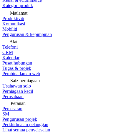
Kedai & eCommerce
Kategori produk
Matlamat
Produktiviti
Komunikasi
Mobiliti
Pengurusan & kepimpinan
Alat
Telefoni
CRM
Kalendar
Pusat hubungan
Tugas & projek
Pembina laman web
Saiz perniagaan
Usahawan solo
Perniagaan kecil
Perusahaan
Peranan
Pemasaran
SM
Pengurusan projek
Perkhidmatan pelanggan
Lihat semua penyelesaian