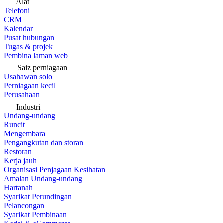
Alat
Telefoni
CRM
Kalendar
Pusat hubungan
Tugas & projek
Pembina laman web
Saiz perniagaan
Usahawan solo
Perniagaan kecil
Perusahaan
Industri
Undang-undang
Runcit
Mengembara
Pengangkutan dan storan
Restoran
Kerja jauh
Organisasi Penjagaan Kesihatan
Amalan Undang-undang
Hartanah
Syarikat Perundingan
Pelancongan
Syarikat Pembinaan