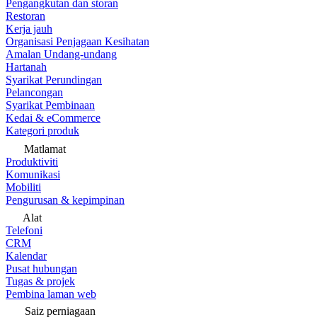
Pengangkutan dan storan
Restoran
Kerja jauh
Organisasi Penjagaan Kesihatan
Amalan Undang-undang
Hartanah
Syarikat Perundingan
Pelancongan
Syarikat Pembinaan
Kedai & eCommerce
Kategori produk
Matlamat
Produktiviti
Komunikasi
Mobiliti
Pengurusan & kepimpinan
Alat
Telefoni
CRM
Kalendar
Pusat hubungan
Tugas & projek
Pembina laman web
Saiz perniagaan