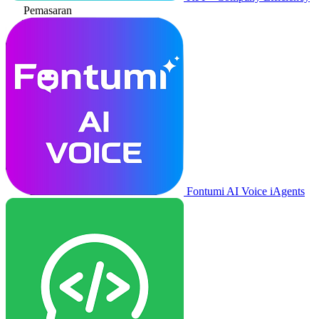
Pemasaran
Fontumi AI Voice iAgents