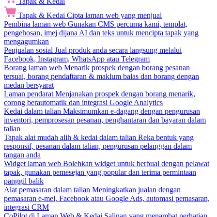
Tapak & Kedai
Tapak & Kedai
Cipta laman web yang menjual
Pembina laman web
Gunakan CMS percuma kami, templat,
pengehosan, imej dijana AI dan teks untuk mencipta tapak yang
mengagumkan
Penjualan sosial
Jual produk anda secara langsung melalui
Facebook, Instagram, WhatsApp atau Telegram
Borang laman web
Menarik prospek dengan borang pesanan
tersuai, borang pendaftaran & maklum balas dan borang dengan
medan bersyarat
Laman pendarat
Menjanakan prospek dengan borang menarik,
corong berautomatik dan integrasi Google Analytics
Kedai dalam talian
Maksimumkan e-dagang dengan pengurusan
inventori, pemprosesan pesanan, penghantaran dan bayaran dalam
talian
Tapak alat mudah alih & kedai dalam talian
Reka bentuk yang
responsif, pesanan dalam talian, pengurusan pelanggan dalam
tangan anda
Widget laman web
Bolehkan widget untuk berbual dengan pelawat
tapak, gunakan pemesejan yang popular dan terima permintaan
panggil balik
Alat pemasaran dalam talian
Meningkatkan jualan dengan
pemasaran e-mel, Facebook atau Google Ads, automasi pemasaran,
integrasi CRM
CoPilot di Laman Web & Kedai
Salinan yang menambat perhatian