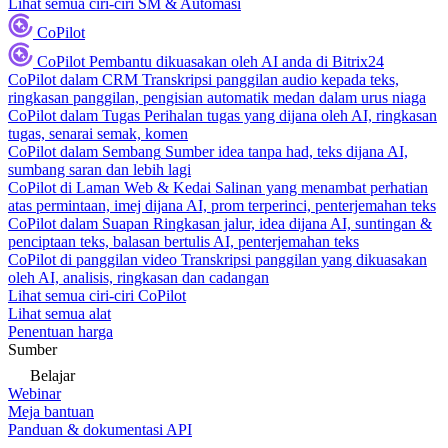
Lihat semua ciri-ciri SM & Automasi
CoPilot
CoPilot
Pembantu dikuasakan oleh AI anda di Bitrix24
CoPilot dalam CRM
Transkripsi panggilan audio kepada teks,
ringkasan panggilan, pengisian automatik medan dalam urus niaga
CoPilot dalam Tugas
Perihalan tugas yang dijana oleh AI, ringkasan
tugas, senarai semak, komen
CoPilot dalam Sembang
Sumber idea tanpa had, teks dijana AI,
sumbang saran dan lebih lagi
CoPilot di Laman Web & Kedai
Salinan yang menambat perhatian
atas permintaan, imej dijana AI, prom terperinci, penterjemahan teks
CoPilot dalam Suapan
Ringkasan jalur, idea dijana AI, suntingan &
penciptaan teks, balasan bertulis AI, penterjemahan teks
CoPilot di panggilan video
Transkripsi panggilan yang dikuasakan
oleh AI, analisis, ringkasan dan cadangan
Lihat semua ciri-ciri CoPilot
Lihat semua alat
Penentuan harga
Sumber
Belajar
Webinar
Meja bantuan
Panduan & dokumentasi API