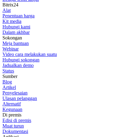
Bitrix24
Alat
Penentuan harga
Kit media
Hubungi kami
Dalam akhbar
Sokongan
Meja bantuan
Webinar
Video cara melakukan suatu
Hubungi sokongan
Jadualkan demo
Status
Sumber
Blog
Artikel
Penyelesaian
Ulasan pelanggan
Alternatif
Kegunaan
Di premis
Edisi di premis
Muat turun
Dokumentasi
Aplikasi