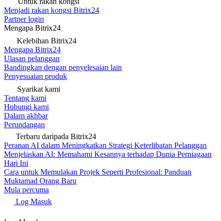
Untuk rakan kongsi
Menjadi rakan kongsi Bitrix24
Partner login
Mengapa Bitrix24
Kelebihan Bitrix24
Mengapa Bitrix24
Ulasan pelanggan
Bandingkan dengan penyelesaian lain
Penyesuaian produk
Syarikat kami
Tentang kami
Hubungi kami
Dalam akhbar
Perundangan
Terbaru daripada Bitrix24
Peranan AI dalam Meningkatkan Strategi Keterlibatan Pelanggan
Menjelaskan AI: Memahami Kesannya terhadap Dunia Perniagaan
Hari Ini
Cara untuk Memulakan Projek Seperti Profesional: Panduan
Muktamad Orang Baru
Mula percuma
Log Masuk