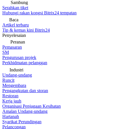
Sambung
Serahkan tiket
Hubungi rakan kongsi Bitrix24 tempatan
Baca
Artikel terbaru
Tip & kemas kini Bitrix24
Penyelesaian
Peranan
Pemasaran
SM
Pengurusan projek
Perkhidmatan pelanggan
Industri
Undang-undang
Runcit
Mengembara
Pengangkutan dan storan
Restoran
Kerja jauh
Organisasi Penjagaan Kesihatan
Amalan Undang-undang
Hartanah
Syarikat Perundingan
Pelancongan