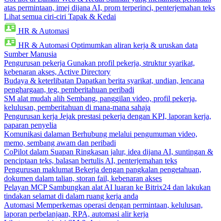
atas permintaan, imej dijana AI, prom terperinci, penterjemahan teks
Lihat semua ciri-ciri Tapak & Kedai
HR & Automasi
HR & Automasi
Optimumkan aliran kerja & uruskan data
Sumber Manusia
Pengurusan pekerja
Gunakan profil pekerja, struktur syarikat,
kebenaran akses, Active Directory
Budaya & keterlibatan
Dapatkan berita syarikat, undian, lencana
penghargaan, teg, pemberitahuan peribadi
SM alat mudah alih
Sembang, panggilan video, profil pekerja,
kelulusan, pemberitahuan di mana-mana sahaja
Pengurusan kerja
Jejak prestasi pekerja dengan KPI, laporan kerja,
paparan penyelia
Komunikasi dalaman
Berhubung melalui pengumuman video,
memo, sembang awam dan peribadi
CoPilot dalam Suapan
Ringkasan jalur, idea dijana AI, suntingan &
penciptaan teks, balasan bertulis AI, penterjemahan teks
Pengurusan maklumat
Bekerja dengan pangkalan pengetahuan,
dokumen dalam talian, storan fail, kebenaran akses
Pelayan MCP
Sambungkan alat AI luaran ke Bitrix24 dan lakukan
tindakan selamat di dalam ruang kerja anda
Automasi
Memperkemas operasi dengan permintaan, kelulusan,
laporan perbelanjaan, RPA, automasi alir kerja