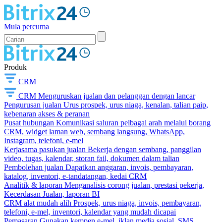
Mula percuma
Produk
CRM
CRM
Menguruskan jualan dan pelanggan dengan lancar
Pengurusan jualan
Urus prospek, urus niaga, kenalan, talian paip,
kebenaran akses & peranan
Pusat hubungan
Komunikasi saluran pelbagai arah melalui borang
CRM, widget laman web, sembang langsung, WhatsApp,
Instagram, telefoni, e-mel
Kerjasama pasukan jualan
Bekerja dengan sembang, panggilan
video, tugas, kalendar, storan fail, dokumen dalam talian
Pembolehan jualan
Dapatkan anggaran, invois, pembayaran,
katalog, inventori, e-tandatangan, kedai CRM
Analitik & laporan
Menganalisis corong jualan, prestasi pekerja,
Kecerdasan Jualan, laporan BI
CRM alat mudah alih
Prospek, urus niaga, invois, pembayaran,
telefoni, e-mel, inventori, kalendar yang mudah dicapai
Pemasaran
Gunakan kempen e-mel, iklan media sosial, SMS,