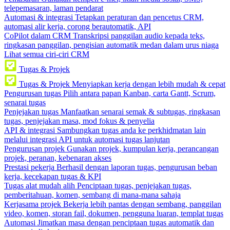
telepemasaran, laman pendarat
Automasi & integrasi
Tetapkan peraturan dan pencetus CRM,
automasi alir kerja, corong berautomatik, API
CoPilot dalam CRM
Transkripsi panggilan audio kepada teks,
ringkasan panggilan, pengisian automatik medan dalam urus niaga
Lihat semua ciri-ciri CRM
Tugas & Projek
Tugas & Projek
Menyiapkan kerja dengan lebih mudah & cepat
Pengurusan tugas
Pilih antara papan Kanban, carta Gantt, Scrum,
senarai tugas
Penjejakan tugas
Manfaatkan senarai semak & subtugas, ringkasan
tugas, penjejakan masa, mod fokus & penyelia
API & integrasi
Sambungkan tugas anda ke perkhidmatan lain
melalui integrasi API untuk automasi tugas lanjutan
Pengurusan projek
Gunakan projek, kumpulan kerja, perancangan
projek, peranan, kebenaran akses
Prestasi pekerja
Berhasil dengan laporan tugas, pengurusan beban
kerja, kecekapan tugas & KPI
Tugas alat mudah alih
Penciptaan tugas, penjejakan tugas,
pemberitahuan, komen, sembang di mana-mana sahaja
Kerjasama projek
Bekerja lebih pantas dengan sembang, panggilan
video, komen, storan fail, dokumen, pengguna luaran, templat tugas
Automasi
Jimatkan masa dengan penciptaan tugas automatik dan