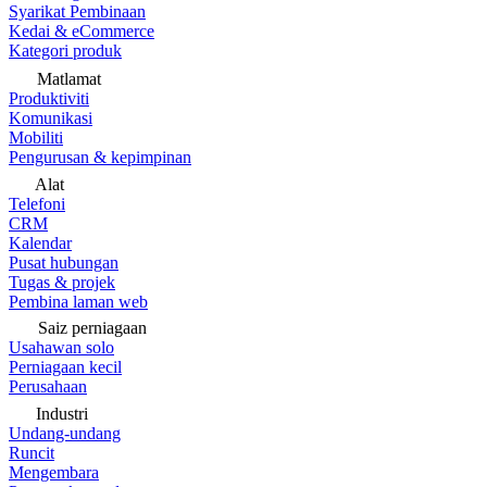
Syarikat Pembinaan
Kedai & eCommerce
Kategori produk
Matlamat
Produktiviti
Komunikasi
Mobiliti
Pengurusan & kepimpinan
Alat
Telefoni
CRM
Kalendar
Pusat hubungan
Tugas & projek
Pembina laman web
Saiz perniagaan
Usahawan solo
Perniagaan kecil
Perusahaan
Industri
Undang-undang
Runcit
Mengembara