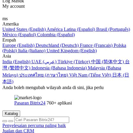
Log Masuk
My account
ms
Amerika
United States (English)
América Latina (Español)
Brasil (Português)
México (Español)
Colombia (Español)
Eropah
Europe (English)
Deutschland (Deutsch)
France (Français)
Polska
(Polski)
Italia (Italiano)
United Kingdom (English)
Asia
India (English)
UAE (عربي)
Türkiye (Türkçe)
中国 (简体中文)
台
灣 (繁體中文)
Indonesia (Bahasa Indonesia)
Malaysia (Bahasa
Melayu)
ประเทศไทย (ภาษาไทย)
Việt Nam (Tiếng Việt)
日本 (日
本語)
Anda boleh mengubah wilayah anda di sini, jika perlu
Pasaran Bitrix24
760+ aplikasi
Katalog
Penyelesaian percuma paling baik
Jualan dan CRM