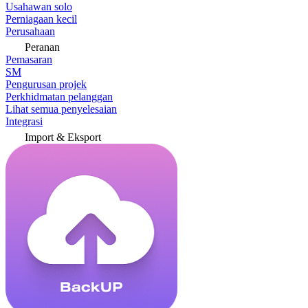
Usahawan solo
Perniagaan kecil
Perusahaan
Peranan
Pemasaran
SM
Pengurusan projek
Perkhidmatan pelanggan
Lihat semua penyelesaian
Integrasi
Import & Eksport