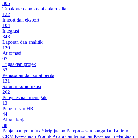
305
Tapak web dan kedai dalam talian
122
Import dan eksport
104
Integrasi
343
Laporan dan analitik
126
Automasi
97
Tugas dan projek
53
Pemasaran dan surat berita
131
Saluran komunikasi
202
Penyelesaian menegak
13
Pengurusan HR
44
Aliran kerja
38
Penjanaan petunjuk
Skrip jualan
Pemprosesan panggilan
Butiran
CRM
Kewangan
Produk
Acara dan tempahan
Kesetiaan pelanggan