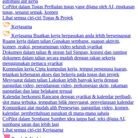
automasi alir kerja
CoPilot dalam Tugas
Perihalan tugas yang dijana oleh AI, ringkasan
tugas, senarai semak, komen
Lihat semua ciri-ciri Tugas & Projek
Kerjasama
Kerjasama
Buatkan kerja berpasukan anda lebih bersemangat
Ruang kerja dalam talian
Gunakan sembang, suapan aktiviti,
komen, reaksi, pengumuman video seluruh syarikat
Dokumen dalam talian & storan fail
Simpan, kongsi dan sunting
dokumen dalam talian secara mudah dengan rakan sekerja
menggunakan pemacu syarikat
Kumpulan kerja
Cipta kumpulan kerja, jemput pengguna luaran,
tetapkan kebenaran akses dan bekerja pada tugas dan projek
Mesyuarat dalam talian
Lakukan lebih banyak kerja dengan
panggilan video, persidangan video, perkongsian skrin, rakaman
panggilan dan latar belakang tersuai
Kalendar berkongsi
Rancang dengan syarikat & kalendar peribadi,
slot masa terbuka, tempahan bilik mesyuarat, penyelarasan kalendar
Komunikasi alat mudah alih
Pemesejan, panggilan video, komen,
kalendar, pemberitahuan pasukan di mana-mana sahaja
CoPilot dalam Sembang
Sumber idea tanpa had, teks dijana AI,
sumbang saran dan lebih lagi
Lihat semua ciri-ciri Kerjasama