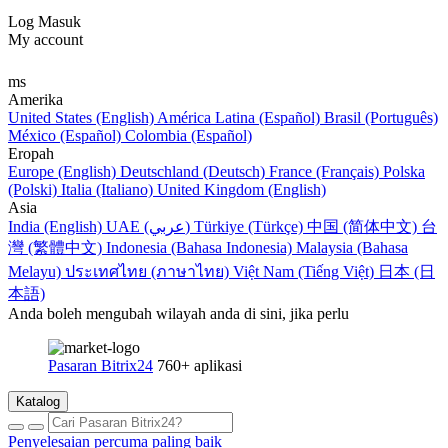
Log Masuk
My account
ms
Amerika
United States (English)
América Latina (Español)
Brasil (Português)
México (Español)
Colombia (Español)
Eropah
Europe (English)
Deutschland (Deutsch)
France (Français)
Polska
(Polski)
Italia (Italiano)
United Kingdom (English)
Asia
India (English)
UAE (عربي)
Türkiye (Türkçe)
中国 (简体中文)
台
灣 (繁體中文)
Indonesia (Bahasa Indonesia)
Malaysia (Bahasa
Melayu)
ประเทศไทย (ภาษาไทย)
Việt Nam (Tiếng Việt)
日本 (日
本語)
Anda boleh mengubah wilayah anda di sini, jika perlu
Pasaran Bitrix24
760+ aplikasi
Katalog
Penyelesaian percuma paling baik