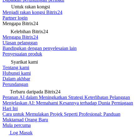
Untuk rakan kongsi
Menjadi rakan kongsi Bitrix24
Partner login
Mengapa Bitrix24
Kelebihan Bitrix24
Mengapa Bitrix24
Ulasan pelanggan
Bandingkan dengan penyelesaian lain
Penyesuaian produk
Syarikat kami
Tentang kami
Hubungi kami
Dalam akhbar
Perundangan
Terbaru daripada Bitrix24
Peranan AI dalam Meningkatkan Strategi Keterlibatan Pelanggan
Menjelaskan AI: Memahami Kesannya terhadap Dunia Perniagaan
Hari Ini
Cara untuk Memulakan Projek Seperti Profesional: Panduan
Muktamad Orang Baru
Mula percuma
Log Masuk