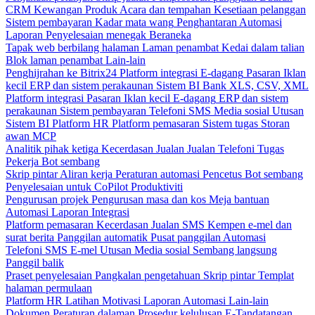
CRM
Kewangan
Produk
Acara dan tempahan
Kesetiaan pelanggan
Sistem pembayaran
Kadar mata wang
Penghantaran
Automasi
Laporan
Penyelesaian menegak
Beraneka
Tapak web berbilang halaman
Laman penambat
Kedai dalam talian
Blok laman penambat
Lain-lain
Penghijrahan ke Bitrix24
Platform integrasi
E-dagang
Pasaran
Iklan
kecil
ERP dan sistem perakaunan
Sistem BI
Bank
XLS, CSV, XML
Platform integrasi
Pasaran
Iklan kecil
E-dagang
ERP dan sistem
perakaunan
Sistem pembayaran
Telefoni
SMS
Media sosial
Utusan
Sistem BI
Platform HR
Platform pemasaran
Sistem tugas
Storan
awan
MCP
Analitik pihak ketiga
Kecerdasan Jualan
Jualan
Telefoni
Tugas
Pekerja
Bot sembang
Skrip pintar
Aliran kerja
Peraturan automasi
Pencetus
Bot sembang
Penyelesaian untuk CoPilot
Produktiviti
Pengurusan projek
Pengurusan masa dan kos
Meja bantuan
Automasi
Laporan
Integrasi
Platform pemasaran
Kecerdasan Jualan
SMS
Kempen e-mel dan
surat berita
Panggilan automatik
Pusat panggilan
Automasi
Telefoni
SMS
E-mel
Utusan
Media sosial
Sembang langsung
Panggil balik
Praset penyelesaian
Pangkalan pengetahuan
Skrip pintar
Templat
halaman permulaan
Platform HR
Latihan
Motivasi
Laporan
Automasi
Lain-lain
Dokumen
Peraturan dalaman
Prosedur kelulusan
E-Tandatangan