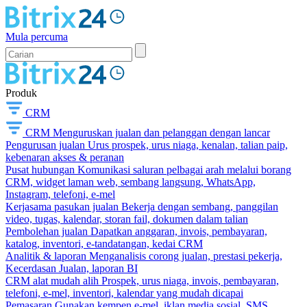
Mula percuma
Produk
CRM
CRM
Menguruskan jualan dan pelanggan dengan lancar
Pengurusan jualan
Urus prospek, urus niaga, kenalan, talian paip,
kebenaran akses & peranan
Pusat hubungan
Komunikasi saluran pelbagai arah melalui borang
CRM, widget laman web, sembang langsung, WhatsApp,
Instagram, telefoni, e-mel
Kerjasama pasukan jualan
Bekerja dengan sembang, panggilan
video, tugas, kalendar, storan fail, dokumen dalam talian
Pembolehan jualan
Dapatkan anggaran, invois, pembayaran,
katalog, inventori, e-tandatangan, kedai CRM
Analitik & laporan
Menganalisis corong jualan, prestasi pekerja,
Kecerdasan Jualan, laporan BI
CRM alat mudah alih
Prospek, urus niaga, invois, pembayaran,
telefoni, e-mel, inventori, kalendar yang mudah dicapai
Pemasaran
Gunakan kempen e-mel, iklan media sosial, SMS,