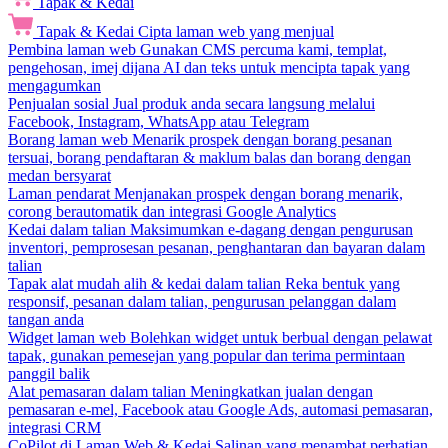
Tapak & Kedai
Tapak & Kedai
Cipta laman web yang menjual
Pembina laman web
Gunakan CMS percuma kami, templat,
pengehosan, imej dijana AI dan teks untuk mencipta tapak yang
mengagumkan
Penjualan sosial
Jual produk anda secara langsung melalui
Facebook, Instagram, WhatsApp atau Telegram
Borang laman web
Menarik prospek dengan borang pesanan
tersuai, borang pendaftaran & maklum balas dan borang dengan
medan bersyarat
Laman pendarat
Menjanakan prospek dengan borang menarik,
corong berautomatik dan integrasi Google Analytics
Kedai dalam talian
Maksimumkan e-dagang dengan pengurusan
inventori, pemprosesan pesanan, penghantaran dan bayaran dalam
talian
Tapak alat mudah alih & kedai dalam talian
Reka bentuk yang
responsif, pesanan dalam talian, pengurusan pelanggan dalam
tangan anda
Widget laman web
Bolehkan widget untuk berbual dengan pelawat
tapak, gunakan pemesejan yang popular dan terima permintaan
panggil balik
Alat pemasaran dalam talian
Meningkatkan jualan dengan
pemasaran e-mel, Facebook atau Google Ads, automasi pemasaran,
integrasi CRM
CoPilot di Laman Web & Kedai
Salinan yang menambat perhatian