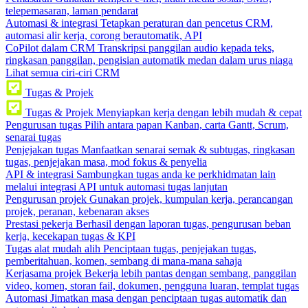
telepemasaran, laman pendarat
Automasi & integrasi
Tetapkan peraturan dan pencetus CRM,
automasi alir kerja, corong berautomatik, API
CoPilot dalam CRM
Transkripsi panggilan audio kepada teks,
ringkasan panggilan, pengisian automatik medan dalam urus niaga
Lihat semua ciri-ciri CRM
Tugas & Projek
Tugas & Projek
Menyiapkan kerja dengan lebih mudah & cepat
Pengurusan tugas
Pilih antara papan Kanban, carta Gantt, Scrum,
senarai tugas
Penjejakan tugas
Manfaatkan senarai semak & subtugas, ringkasan
tugas, penjejakan masa, mod fokus & penyelia
API & integrasi
Sambungkan tugas anda ke perkhidmatan lain
melalui integrasi API untuk automasi tugas lanjutan
Pengurusan projek
Gunakan projek, kumpulan kerja, perancangan
projek, peranan, kebenaran akses
Prestasi pekerja
Berhasil dengan laporan tugas, pengurusan beban
kerja, kecekapan tugas & KPI
Tugas alat mudah alih
Penciptaan tugas, penjejakan tugas,
pemberitahuan, komen, sembang di mana-mana sahaja
Kerjasama projek
Bekerja lebih pantas dengan sembang, panggilan
video, komen, storan fail, dokumen, pengguna luaran, templat tugas
Automasi
Jimatkan masa dengan penciptaan tugas automatik dan