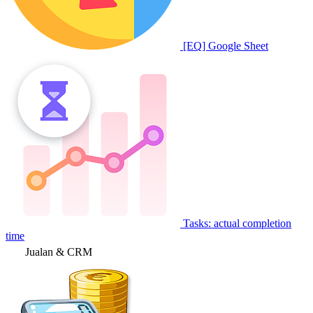
[EQ] Google Sheet
Tasks: actual completion
time
Jualan & CRM