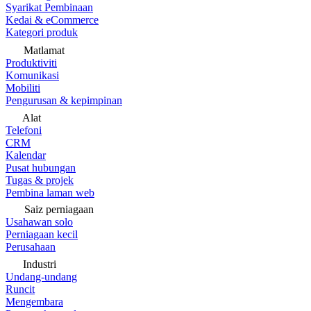
Syarikat Pembinaan
Kedai & eCommerce
Kategori produk
Matlamat
Produktiviti
Komunikasi
Mobiliti
Pengurusan & kepimpinan
Alat
Telefoni
CRM
Kalendar
Pusat hubungan
Tugas & projek
Pembina laman web
Saiz perniagaan
Usahawan solo
Perniagaan kecil
Perusahaan
Industri
Undang-undang
Runcit
Mengembara