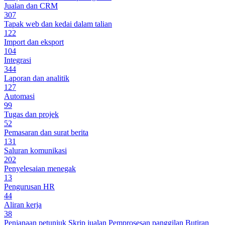
Jualan dan CRM
307
Tapak web dan kedai dalam talian
122
Import dan eksport
104
Integrasi
344
Laporan dan analitik
127
Automasi
99
Tugas dan projek
52
Pemasaran dan surat berita
131
Saluran komunikasi
202
Penyelesaian menegak
13
Pengurusan HR
44
Aliran kerja
38
Penjanaan petunjuk
Skrip jualan
Pemprosesan panggilan
Butiran