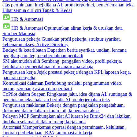
atas permintaan, imej dijana AI, prom terperinci, penterjemahan teks
Lihat semua ciri-ciri Tapak & Kedai
HR & Automasi
HR & Automasi
Optimumkan aliran kerja & uruskan data
Sumber Manusia
Pengurusan pekerja
Gunakan profil pekerja, struktur syarikat,
kebenaran akses, Active Directory
Budaya & keterlibatan
Dapatkan berita syarikat, undian, lencana
penghargaan, teg, pemberitahuan peribadi
SM alat mudah alih
Sembang, panggilan video, profil pekerja,
kelulusan, pemberitahuan di mana-mana sahaja
Pengurusan kerja
Jejak prestasi pekerja dengan KPI, laporan kerja,
paparan penyelia
Komunikasi dalaman
Berhubung melalui pengumuman video,
memo, sembang awam dan peribadi
CoPilot dalam Suapan
Ringkasan jalur, idea dijana AI, suntingan &
penciptaan teks, balasan bertulis AI, penterjemahan teks
Pengurusan maklumat
Bekerja dengan pangkalan pengetahuan,
dokumen dalam talian, storan fail, kebenaran akses
Pelayan MCP
Sambungkan alat AI luaran ke Bitrix24 dan lakukan
tindakan selamat di dalam ruang kerja anda
Automasi
Memperkemas operasi dengan permintaan, kelulusan,
laporan perbelanjaan, RPA, automasi alir kerja