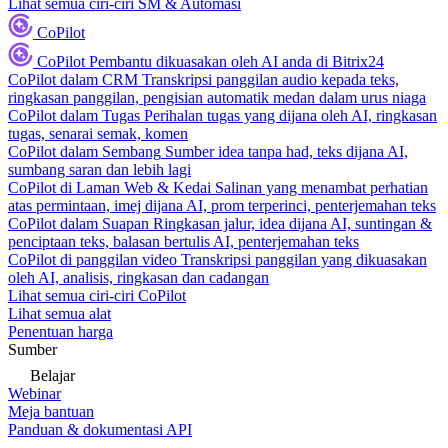
Lihat semua ciri-ciri SM & Automasi
CoPilot
CoPilot
Pembantu dikuasakan oleh AI anda di Bitrix24
CoPilot dalam CRM
Transkripsi panggilan audio kepada teks,
ringkasan panggilan, pengisian automatik medan dalam urus niaga
CoPilot dalam Tugas
Perihalan tugas yang dijana oleh AI, ringkasan
tugas, senarai semak, komen
CoPilot dalam Sembang
Sumber idea tanpa had, teks dijana AI,
sumbang saran dan lebih lagi
CoPilot di Laman Web & Kedai
Salinan yang menambat perhatian
atas permintaan, imej dijana AI, prom terperinci, penterjemahan teks
CoPilot dalam Suapan
Ringkasan jalur, idea dijana AI, suntingan &
penciptaan teks, balasan bertulis AI, penterjemahan teks
CoPilot di panggilan video
Transkripsi panggilan yang dikuasakan
oleh AI, analisis, ringkasan dan cadangan
Lihat semua ciri-ciri CoPilot
Lihat semua alat
Penentuan harga
Sumber
Belajar
Webinar
Meja bantuan
Panduan & dokumentasi API