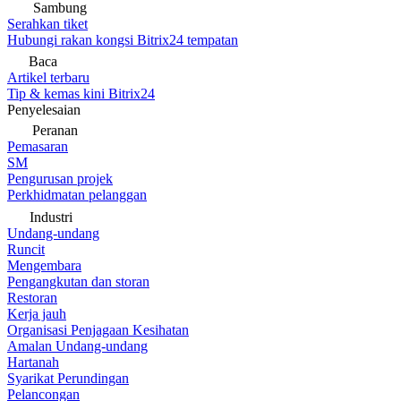
Sambung
Serahkan tiket
Hubungi rakan kongsi Bitrix24 tempatan
Baca
Artikel terbaru
Tip & kemas kini Bitrix24
Penyelesaian
Peranan
Pemasaran
SM
Pengurusan projek
Perkhidmatan pelanggan
Industri
Undang-undang
Runcit
Mengembara
Pengangkutan dan storan
Restoran
Kerja jauh
Organisasi Penjagaan Kesihatan
Amalan Undang-undang
Hartanah
Syarikat Perundingan
Pelancongan