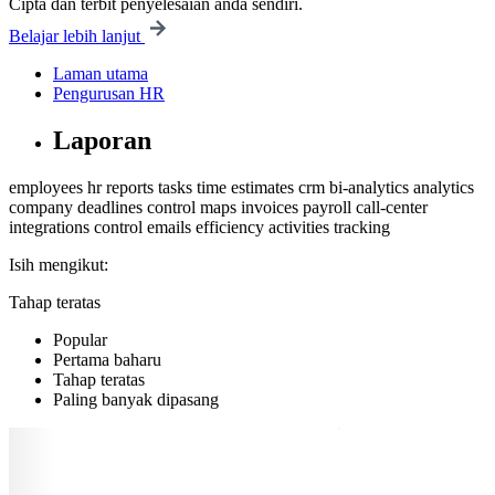
Cipta dan terbit penyelesaian anda sendiri.
Belajar lebih lanjut
Laman utama
Pengurusan HR
Laporan
employees
hr
reports
tasks
time estimates
crm
bi-analytics
analytics
company
deadlines control
maps
invoices
payroll
call-center
integrations
control
emails
efficiency
activities
tracking
Isih mengikut:
Tahap teratas
Popular
Pertama baharu
Tahap teratas
Paling banyak dipasang