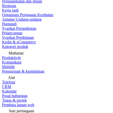
Pengangkutan dan storan
Restoran
Kerja jauh
Organisasi Penjagaan Kesihatan
Amalan Undang-undang
Hartanah
Syarikat Perundingan
Pelancongan
Syarikat Pembinaan
Kedai & eCommerce
Kategori produk
Matlamat
Produktiviti
Komunikasi
Mobiliti
Pengurusan & kepimpinan
Alat
Telefoni
CRM
Kalendar
Pusat hubungan
Tugas & projek
Pembina laman web
Saiz perniagaan