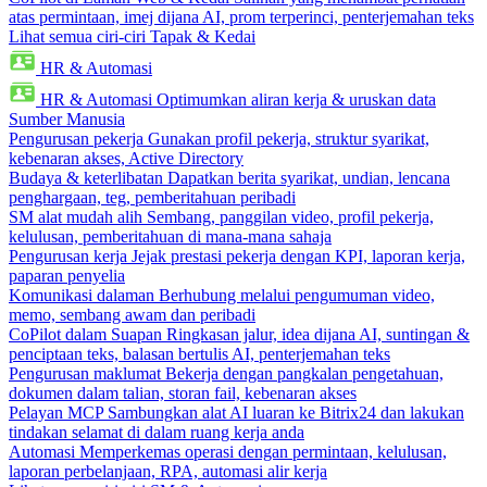
atas permintaan, imej dijana AI, prom terperinci, penterjemahan teks
Lihat semua ciri-ciri Tapak & Kedai
HR & Automasi
HR & Automasi
Optimumkan aliran kerja & uruskan data
Sumber Manusia
Pengurusan pekerja
Gunakan profil pekerja, struktur syarikat,
kebenaran akses, Active Directory
Budaya & keterlibatan
Dapatkan berita syarikat, undian, lencana
penghargaan, teg, pemberitahuan peribadi
SM alat mudah alih
Sembang, panggilan video, profil pekerja,
kelulusan, pemberitahuan di mana-mana sahaja
Pengurusan kerja
Jejak prestasi pekerja dengan KPI, laporan kerja,
paparan penyelia
Komunikasi dalaman
Berhubung melalui pengumuman video,
memo, sembang awam dan peribadi
CoPilot dalam Suapan
Ringkasan jalur, idea dijana AI, suntingan &
penciptaan teks, balasan bertulis AI, penterjemahan teks
Pengurusan maklumat
Bekerja dengan pangkalan pengetahuan,
dokumen dalam talian, storan fail, kebenaran akses
Pelayan MCP
Sambungkan alat AI luaran ke Bitrix24 dan lakukan
tindakan selamat di dalam ruang kerja anda
Automasi
Memperkemas operasi dengan permintaan, kelulusan,
laporan perbelanjaan, RPA, automasi alir kerja