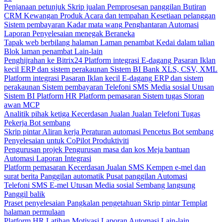
Penjanaan petunjuk
Skrip jualan
Pemprosesan panggilan
Butiran
CRM
Kewangan
Produk
Acara dan tempahan
Kesetiaan pelanggan
Sistem pembayaran
Kadar mata wang
Penghantaran
Automasi
Laporan
Penyelesaian menegak
Beraneka
Tapak web berbilang halaman
Laman penambat
Kedai dalam talian
Blok laman penambat
Lain-lain
Penghijrahan ke Bitrix24
Platform integrasi
E-dagang
Pasaran
Iklan
kecil
ERP dan sistem perakaunan
Sistem BI
Bank
XLS, CSV, XML
Platform integrasi
Pasaran
Iklan kecil
E-dagang
ERP dan sistem
perakaunan
Sistem pembayaran
Telefoni
SMS
Media sosial
Utusan
Sistem BI
Platform HR
Platform pemasaran
Sistem tugas
Storan
awan
MCP
Analitik pihak ketiga
Kecerdasan Jualan
Jualan
Telefoni
Tugas
Pekerja
Bot sembang
Skrip pintar
Aliran kerja
Peraturan automasi
Pencetus
Bot sembang
Penyelesaian untuk CoPilot
Produktiviti
Pengurusan projek
Pengurusan masa dan kos
Meja bantuan
Automasi
Laporan
Integrasi
Platform pemasaran
Kecerdasan Jualan
SMS
Kempen e-mel dan
surat berita
Panggilan automatik
Pusat panggilan
Automasi
Telefoni
SMS
E-mel
Utusan
Media sosial
Sembang langsung
Panggil balik
Praset penyelesaian
Pangkalan pengetahuan
Skrip pintar
Templat
halaman permulaan
Platform HR
Latihan
Motivasi
Laporan
Automasi
Lain-lain