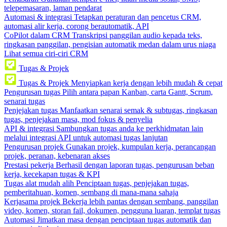
telepemasaran, laman pendarat
Automasi & integrasi
Tetapkan peraturan dan pencetus CRM,
automasi alir kerja, corong berautomatik, API
CoPilot dalam CRM
Transkripsi panggilan audio kepada teks,
ringkasan panggilan, pengisian automatik medan dalam urus niaga
Lihat semua ciri-ciri CRM
Tugas & Projek
Tugas & Projek
Menyiapkan kerja dengan lebih mudah & cepat
Pengurusan tugas
Pilih antara papan Kanban, carta Gantt, Scrum,
senarai tugas
Penjejakan tugas
Manfaatkan senarai semak & subtugas, ringkasan
tugas, penjejakan masa, mod fokus & penyelia
API & integrasi
Sambungkan tugas anda ke perkhidmatan lain
melalui integrasi API untuk automasi tugas lanjutan
Pengurusan projek
Gunakan projek, kumpulan kerja, perancangan
projek, peranan, kebenaran akses
Prestasi pekerja
Berhasil dengan laporan tugas, pengurusan beban
kerja, kecekapan tugas & KPI
Tugas alat mudah alih
Penciptaan tugas, penjejakan tugas,
pemberitahuan, komen, sembang di mana-mana sahaja
Kerjasama projek
Bekerja lebih pantas dengan sembang, panggilan
video, komen, storan fail, dokumen, pengguna luaran, templat tugas
Automasi
Jimatkan masa dengan penciptaan tugas automatik dan