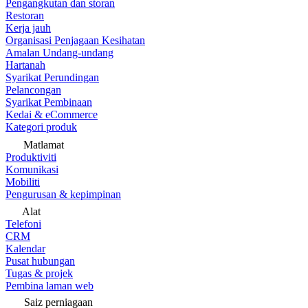
Pengangkutan dan storan
Restoran
Kerja jauh
Organisasi Penjagaan Kesihatan
Amalan Undang-undang
Hartanah
Syarikat Perundingan
Pelancongan
Syarikat Pembinaan
Kedai & eCommerce
Kategori produk
Matlamat
Produktiviti
Komunikasi
Mobiliti
Pengurusan & kepimpinan
Alat
Telefoni
CRM
Kalendar
Pusat hubungan
Tugas & projek
Pembina laman web
Saiz perniagaan