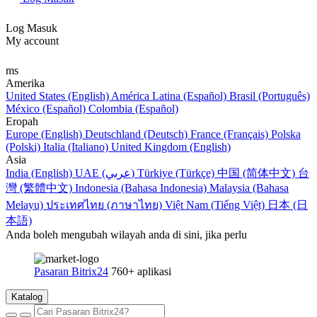
Log Masuk
My account
ms
Amerika
United States (English)
América Latina (Español)
Brasil (Português)
México (Español)
Colombia (Español)
Eropah
Europe (English)
Deutschland (Deutsch)
France (Français)
Polska
(Polski)
Italia (Italiano)
United Kingdom (English)
Asia
India (English)
UAE (عربي)
Türkiye (Türkçe)
中国 (简体中文)
台
灣 (繁體中文)
Indonesia (Bahasa Indonesia)
Malaysia (Bahasa
Melayu)
ประเทศไทย (ภาษาไทย)
Việt Nam (Tiếng Việt)
日本 (日
本語)
Anda boleh mengubah wilayah anda di sini, jika perlu
Pasaran Bitrix24
760+ aplikasi
Katalog