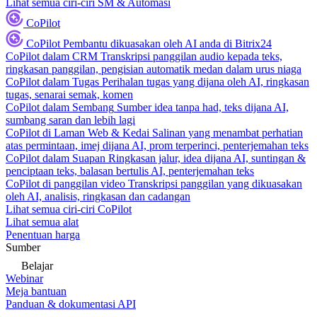
Lihat semua ciri-ciri SM & Automasi
CoPilot
CoPilot
Pembantu dikuasakan oleh AI anda di Bitrix24
CoPilot dalam CRM
Transkripsi panggilan audio kepada teks,
ringkasan panggilan, pengisian automatik medan dalam urus niaga
CoPilot dalam Tugas
Perihalan tugas yang dijana oleh AI, ringkasan
tugas, senarai semak, komen
CoPilot dalam Sembang
Sumber idea tanpa had, teks dijana AI,
sumbang saran dan lebih lagi
CoPilot di Laman Web & Kedai
Salinan yang menambat perhatian
atas permintaan, imej dijana AI, prom terperinci, penterjemahan teks
CoPilot dalam Suapan
Ringkasan jalur, idea dijana AI, suntingan &
penciptaan teks, balasan bertulis AI, penterjemahan teks
CoPilot di panggilan video
Transkripsi panggilan yang dikuasakan
oleh AI, analisis, ringkasan dan cadangan
Lihat semua ciri-ciri CoPilot
Lihat semua alat
Penentuan harga
Sumber
Belajar
Webinar
Meja bantuan
Panduan & dokumentasi API