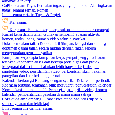
automasi alir kerja
CoPilot dalam Tugas
Perihalan tugas yang dijana oleh AI, ringkasan
tugas, senarai semak, komen
Lihat semua ciri-ciri Tugas & Projek
Kerjasama
Kerjasama
Buatkan kerja berpasukan anda lebih bersemangat
Ruang kerja dalam talian
Gunakan sembang, suapan aktiviti,
komen, reaksi, pengumuman video seluruh syarikat
Dokumen dalam talian & storan fail
Simpan, kongsi dan sunting
dokumen dalam talian secara mudah dengan rakan sekerja
menggunakan pemacu syarikat
Kumpulan kerja
Cipta kumpulan kerja, jemput pengguna luaran,
tetapkan kebenaran akses dan bekerja pada tugas dan projek
Mesyuarat dalam talian
Lakukan lebih banyak kerja dengan
panggilan video, persidangan video, perkongsian skrin, rakaman
panggilan dan latar belakang tersuai
Kalendar berkongsi
Rancang dengan syarikat & kalendar peribadi,
slot masa terbuka, tempahan bilik mesyuarat, penyelarasan kalendar
Komunikasi alat mudah alih
Pemesejan, panggilan video, komen,
kalendar, pemberitahuan pasukan di mana-mana sahaja
CoPilot dalam Sembang
Sumber idea tanpa had, teks dijana AI,
sumbang saran dan lebih lagi
Lihat semua ciri-ciri Kerjasama