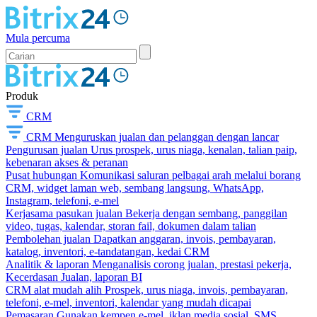
Mula percuma
Produk
CRM
CRM
Menguruskan jualan dan pelanggan dengan lancar
Pengurusan jualan
Urus prospek, urus niaga, kenalan, talian paip,
kebenaran akses & peranan
Pusat hubungan
Komunikasi saluran pelbagai arah melalui borang
CRM, widget laman web, sembang langsung, WhatsApp,
Instagram, telefoni, e-mel
Kerjasama pasukan jualan
Bekerja dengan sembang, panggilan
video, tugas, kalendar, storan fail, dokumen dalam talian
Pembolehan jualan
Dapatkan anggaran, invois, pembayaran,
katalog, inventori, e-tandatangan, kedai CRM
Analitik & laporan
Menganalisis corong jualan, prestasi pekerja,
Kecerdasan Jualan, laporan BI
CRM alat mudah alih
Prospek, urus niaga, invois, pembayaran,
telefoni, e-mel, inventori, kalendar yang mudah dicapai
Pemasaran
Gunakan kempen e-mel, iklan media sosial, SMS,