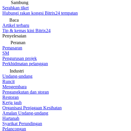
Sambung
Serahkan tiket
Hubungi rakan kongsi Bitrix24 tempatan
Baca
Artikel terbaru
Tip & kemas kini Bitrix24
Penyelesaian
Peranan
Pemasaran
SM
Pengurusan projek
Perkhidmatan pelanggan
Industri
Undang-undang
Runcit
Mengembara
Pengangkutan dan storan
Restoran
Kerja jauh
Organisasi Penjagaan Kesihatan
Amalan Undang-undang
Hartanah
Syarikat Perundingan
Pelancongan