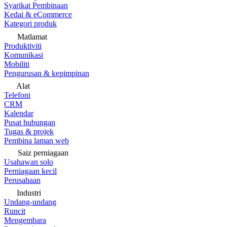
Syarikat Pembinaan
Kedai & eCommerce
Kategori produk
Matlamat
Produktiviti
Komunikasi
Mobiliti
Pengurusan & kepimpinan
Alat
Telefoni
CRM
Kalendar
Pusat hubungan
Tugas & projek
Pembina laman web
Saiz perniagaan
Usahawan solo
Perniagaan kecil
Perusahaan
Industri
Undang-undang
Runcit
Mengembara