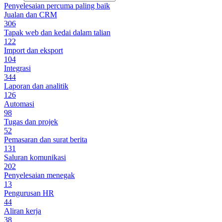
Penyelesaian percuma paling baik
Jualan dan CRM
306
Tapak web dan kedai dalam talian
122
Import dan eksport
104
Integrasi
344
Laporan dan analitik
126
Automasi
98
Tugas dan projek
52
Pemasaran dan surat berita
131
Saluran komunikasi
202
Penyelesaian menegak
13
Pengurusan HR
44
Aliran kerja
38