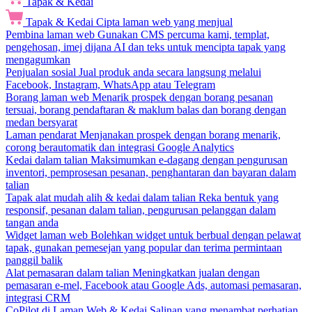
Tapak & Kedai
Tapak & Kedai
Cipta laman web yang menjual
Pembina laman web
Gunakan CMS percuma kami, templat,
pengehosan, imej dijana AI dan teks untuk mencipta tapak yang
mengagumkan
Penjualan sosial
Jual produk anda secara langsung melalui
Facebook, Instagram, WhatsApp atau Telegram
Borang laman web
Menarik prospek dengan borang pesanan
tersuai, borang pendaftaran & maklum balas dan borang dengan
medan bersyarat
Laman pendarat
Menjanakan prospek dengan borang menarik,
corong berautomatik dan integrasi Google Analytics
Kedai dalam talian
Maksimumkan e-dagang dengan pengurusan
inventori, pemprosesan pesanan, penghantaran dan bayaran dalam
talian
Tapak alat mudah alih & kedai dalam talian
Reka bentuk yang
responsif, pesanan dalam talian, pengurusan pelanggan dalam
tangan anda
Widget laman web
Bolehkan widget untuk berbual dengan pelawat
tapak, gunakan pemesejan yang popular dan terima permintaan
panggil balik
Alat pemasaran dalam talian
Meningkatkan jualan dengan
pemasaran e-mel, Facebook atau Google Ads, automasi pemasaran,
integrasi CRM
CoPilot di Laman Web & Kedai
Salinan yang menambat perhatian