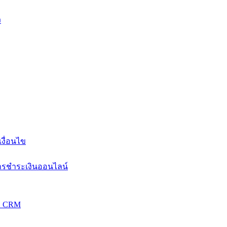
ง
งื่อนไข
การชำระเงินออนไลน์
วม CRM