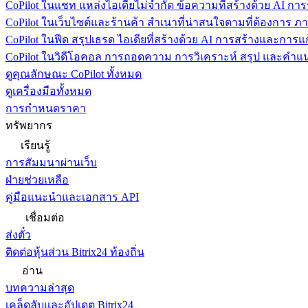
CoPilot ในแชท
แหล่งไอเดียไม่จำกัด ข้อความที่สร้างด้วย AI ก
CoPilot ในเว็บไซต์และร้านค้า
สำเนาที่น่าสนใจตามที่ต้องการ ภ
CoPilot ในฟีด
สรุปเธรด ไอเดียที่สร้างด้วย AI การสร้างและการ
CoPilot ในวิดีโอคอล
การถอดความ การวิเคราะห์ สรุป และคำแนะ
ดูคุณลักษณะ CoPilot ทั้งหมด
ดูเครื่องมือทั้งหมด
การกำหนดราคา
ทรัพยากร
เรียนรู้
การสัมมนาผ่านเว็บ
ฝ่ายช่วยเหลือ
คู่มือแนะนำและเอกสาร API
เชื่อมต่อ
ส่งตั๋ว
ติดต่อหุ้นส่วน Bitrix24 ท้องถิ่น
อ่าน
บทความล่าสุด
เคล็ดลับและอัปเดต Bitrix24