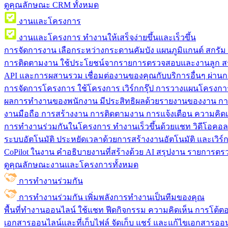
ดูคุณลักษณะ CRM ทั้งหมด
งานและโครงการ
งานและโครงการ
ทำงานให้เสร็จง่ายขึ้นและเร็วขึ้น
การจัดการงาน
เลือกระหว่างกระดานคัมบัง แผนภูมิแกนต์ สกรั
การติดตามงาน
ใช้ประโยชน์จากรายการตรวจสอบและงานลูก สร
API และการผสานรวม
เชื่อมต่องานของคุณกับบริการอื่นๆ ผ่าน
การจัดการโครงการ
ใช้โครงการ เวิร์กกรุ๊ป การวางแผนโครงการ
ผลการทำงานของพนักงาน
มีประสิทธิผลด้วยรายงานของงาน กา
งานมือถือ
การสร้างงาน การติดตามงาน การแจ้งเตือน ความคิดเ
การทำงานร่วมกันในโครงการ
ทํางานเร็วขึ้นด้วยแชท วิดีโอคอ
ระบบอัตโนมัติ
ประหยัดเวลาด้วยการสร้างงานอัตโนมัติ และเวิร์ก
CoPilot ในงาน
คำอธิบายงานที่สร้างด้วย AI สรุปงาน รายการต
ดูคุณลักษณะงานและโครงการทั้งหมด
การทำงานร่วมกัน
การทำงานร่วมกัน
เพิ่มพลังการทำงานเป็นทีมของคุณ
พื้นที่ทำงานออนไลน์
ใช้แชท ฟีดกิจกรรม ความคิดเห็น การโต้ตอบ 
เอกสารออนไลน์และที่เก็บไฟล์
จัดเก็บ แชร์ และแก้ไขเอกสารออน