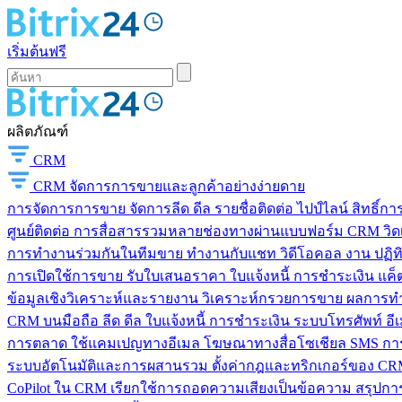
เริ่มต้นฟรี
ผลิตภัณฑ์
CRM
CRM
จัดการการขายและลูกค้าอย่างง่ายดาย
การจัดการการขาย
จัดการลีด ดีล รายชื่อติดต่อ ไปป์ไลน์ สิทธิ์
ศูนย์ติดต่อ
การสื่อสารรวมหลายช่องทางผ่านแบบฟอร์ม CRM วิดเจ็
การทำงานร่วมกันในทีมขาย
ทำงานกับแชท วิดีโอคอล งาน ปฏิทิ
การเปิดใช้การขาย
รับใบเสนอราคา ใบแจ้งหนี้ การชำระเงิน แค็ต
ข้อมูลเชิงวิเคราะห์และรายงาน
วิเคราะห์กรวยการขาย ผลการท
CRM บนมือถือ
ลีด ดีล ใบแจ้งหนี้ การชำระเงิน ระบบโทรศัพท์ อี
การตลาด
ใช้แคมเปญทางอีเมล โฆษณาทางสื่อโซเชียล SMS การ
ระบบอัตโนมัติและการผสานรวม
ตั้งค่ากฎและทริกเกอร์ของ CRM
CoPilot ใน CRM
เรียกใช้การถอดความเสียงเป็นข้อความ สรุปการ