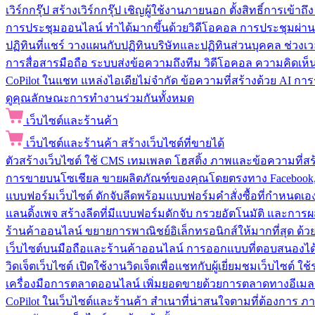
เวิร์กกรุ๊ป
สร้างเวิร์กกรุ๊ป เชิญผู้ใช้งานภายนอก ตั้งสิทธิ์การเ
การประชุมออนไลน์
ทำได้มากขึ้นด้วยวิดีโอคอล การประชุมผ่าน
ปฏิทินที่แชร์
วางแผนกับปฏิทินบริษัทและปฏิทินส่วนบุคคล ช่วงเ
การสื่อสารมือถือ
ระบบส่งข้อความถึงทีม วิดีโอคอล ความคิดเห็น ป
CoPilot ในแชท
แหล่งไอเดียไม่จำกัด ข้อความที่สร้างด้วย AI ก
ดูคุณลักษณะการทำงานร่วมกันทั้งหมด
เว็บไซต์และร้านค้า
เว็บไซต์และร้านค้า
สร้างเว็บไซต์ที่ขายได้
ตัวสร้างเว็บไซต์
ใช้ CMS เทมเพลต โฮสติ้ง ภาพและข้อความที่สร้า
การขายบนโซเชียล
ขายผลิตภัณฑ์ของคุณโดยตรงทาง Facebook, I
แบบฟอร์มเว็บไซต์
ดักจับลีดพร้อมแบบฟอร์มคำสั่งซื้อที่กำหนดเ
แลนดิ้งเพจ
สร้างลีดที่มีแบบฟอร์มดักจับ กรวยอัตโนมัติ และการผ
ร้านค้าออนไลน์
ขยายการพาณิชย์อิเล็กทรอนิกส์ให้มากที่สุด ด
เว็บไซต์บนมือถือและร้านค้าออนไลน์
การออกแบบที่ตอบสนองได้ด
วิดเจ็ตเว็บไซต์
เปิดใช้งานวิดเจ็ตเพื่อแชทกับผู้เยี่ยมชมเว็บไซ
เครื่องมือการตลาดออนไลน์
เพิ่มยอดขายด้วยการตลาดทางอีเมล
CoPilot ในเว็บไซต์และร้านค้า
สำเนาที่น่าสนใจตามที่ต้องการ ภ