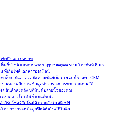
การเข้าถึง และบทบาท
ตเว็บไซต์ แชทสด WhatsApp Instagram ระบบโทรศัพท์ อีเมล
น ที่เก็บไฟล์ เอกสารออนไลน์
ตาล็อก สินค้าคงคลัง ลายเซ็นอิเล็กทรอนิกส์ ร้านค้า CRM
ำงานของพนักงาน ข้อมูลข่าวกรองการขาย รายงาน BI
เมล สินค้าคงคลัง ปฏิทิน ที่ปลายนิ้วของคุณ
ตลาดทางโทรศัพท์ แลนดิ้งเพจ
 เวิร์กโฟลว์อัตโนมัติ กรวยอัตโนมัติ API
โทร การกรอกข้อมูลฟิลด์อัตโนมัติในดีล