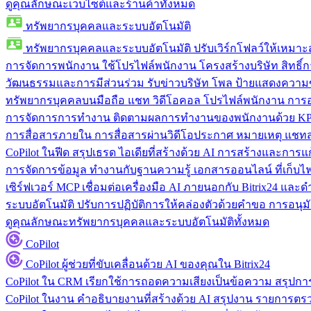
ดูคุณลักษณะเว็บไซต์และร้านค้าทั้งหมด
ทรัพยากรบุคคลและระบบอัตโนมัติ
ทรัพยากรบุคคลและระบบอัตโนมัติ
ปรับเวิร์กโฟลว์ให้เหมา
การจัดการพนักงาน
ใช้โปรไฟล์พนักงาน โครงสร้างบริษัท สิทธิ์กา
วัฒนธรรมและการมีส่วนร่วม
รับข่าวบริษัท โพล ป้ายแสดงความ
ทรัพยากรบุคคลบนมือถือ
แชท วิดีโอคอล โปรไฟล์พนักงาน การอน
การจัดการการทำงาน
ติดตามผลการทำงานของพนักงานด้วย KPI
การสื่อสารภายใน
การสื่อสารผ่านวิดีโอประกาศ หมายเหตุ แ
CoPilot ในฟีด
สรุปเธรด ไอเดียที่สร้างด้วย AI การสร้างและการ
การจัดการข้อมูล
ทำงานกับฐานความรู้ เอกสารออนไลน์ ที่เก็บไฟล์
เซิร์ฟเวอร์ MCP
เชื่อมต่อเครื่องมือ AI ภายนอกกับ Bitrix24 แล
ระบบอัตโนมัติ
ปรับการปฏิบัติการให้คล่องตัวด้วยคำขอ การอนุมัต
ดูคุณลักษณะทรัพยากรบุคคลและระบบอัตโนมัติทั้งหมด
CoPilot
CoPilot
ผู้ช่วยที่ขับเคลื่อนด้วย AI ของคุณใน Bitrix24
CoPilot ใน CRM
เรียกใช้การถอดความเสียงเป็นข้อความ สรุปการ
CoPilot ในงาน
คำอธิบายงานที่สร้างด้วย AI สรุปงาน รายการต