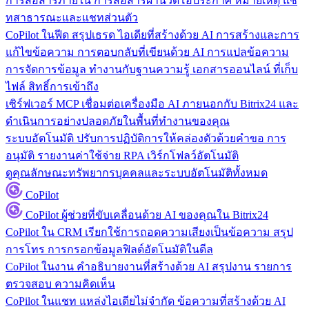
การสื่อสารภายใน
การสื่อสารผ่านวิดีโอประกาศ หมายเหตุ แช
ทสาธารณะและแชทส่วนตัว
CoPilot ในฟีด
สรุปเธรด ไอเดียที่สร้างด้วย AI การสร้างและการ
แก้ไขข้อความ การตอบกลับที่เขียนด้วย AI การแปลข้อความ
การจัดการข้อมูล
ทำงานกับฐานความรู้ เอกสารออนไลน์ ที่เก็บ
ไฟล์ สิทธิ์การเข้าถึง
เซิร์ฟเวอร์ MCP
เชื่อมต่อเครื่องมือ AI ภายนอกกับ Bitrix24 และ
ดำเนินการอย่างปลอดภัยในพื้นที่ทำงานของคุณ
ระบบอัตโนมัติ
ปรับการปฏิบัติการให้คล่องตัวด้วยคำขอ การ
อนุมัติ รายงานค่าใช้จ่าย RPA เวิร์กโฟลว์อัตโนมัติ
ดูคุณลักษณะทรัพยากรบุคคลและระบบอัตโนมัติทั้งหมด
CoPilot
CoPilot
ผู้ช่วยที่ขับเคลื่อนด้วย AI ของคุณใน Bitrix24
CoPilot ใน CRM
เรียกใช้การถอดความเสียงเป็นข้อความ สรุป
การโทร การกรอกข้อมูลฟิลด์อัตโนมัติในดีล
CoPilot ในงาน
คำอธิบายงานที่สร้างด้วย AI สรุปงาน รายการ
ตรวจสอบ ความคิดเห็น
CoPilot ในแชท
แหล่งไอเดียไม่จำกัด ข้อความที่สร้างด้วย AI