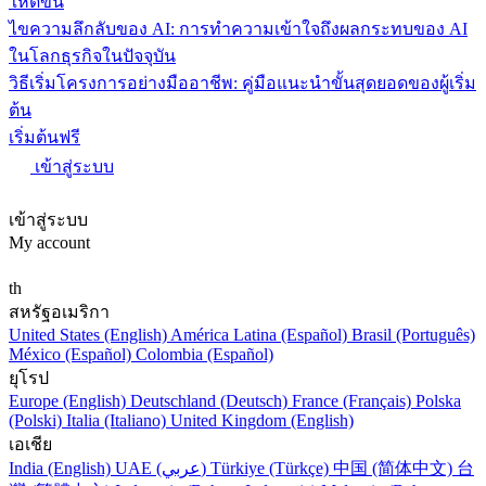
ให้ดีขึ้น
ไขความลึกลับของ AI: การทำความเข้าใจถึงผลกระทบของ AI
ในโลกธุรกิจในปัจจุบัน
วิธีเริ่มโครงการอย่างมืออาชีพ: คู่มือแนะนำขั้นสุดยอดของผู้เริ่ม
ต้น
เริ่มต้นฟรี
เข้าสู่ระบบ
เข้าสู่ระบบ
My account
th
สหรัฐอเมริกา
United States (English)
América Latina (Español)
Brasil (Português)
México (Español)
Colombia (Español)
ยุโรป
Europe (English)
Deutschland (Deutsch)
France (Français)
Polska
(Polski)
Italia (Italiano)
United Kingdom (English)
เอเชีย
India (English)
UAE (عربي)
Türkiye (Türkçe)
中国 (简体中文)
台