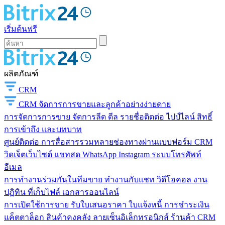
เริ่มต้นฟรี
ผลิตภัณฑ์
CRM
CRM
จัดการการขายและลูกค้าอย่างง่ายดาย
การจัดการการขาย
จัดการลีด ดีล รายชื่อติดต่อ ไปป์ไลน์ สิทธิ์
การเข้าถึง และบทบาท
ศูนย์ติดต่อ
การสื่อสารรวมหลายช่องทางผ่านแบบฟอร์ม CRM
วิดเจ็ตเว็บไซต์ แชทสด WhatsApp Instagram ระบบโทรศัพท์
อีเมล
การทำงานร่วมกันในทีมขาย
ทำงานกับแชท วิดีโอคอล งาน
ปฏิทิน ที่เก็บไฟล์ เอกสารออนไลน์
การเปิดใช้การขาย
รับใบเสนอราคา ใบแจ้งหนี้ การชำระเงิน
แค็ตตาล็อก สินค้าคงคลัง ลายเซ็นอิเล็กทรอนิกส์ ร้านค้า CRM