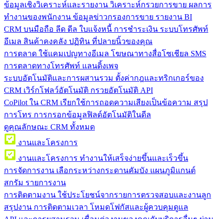
ข้อมูลเชิงวิเคราะห์และรายงาน
วิเคราะห์กรวยการขาย ผลการ
ทำงานของพนักงาน ข้อมูลข่าวกรองการขาย รายงาน BI
CRM บนมือถือ
ลีด ดีล ใบแจ้งหนี้ การชำระเงิน ระบบโทรศัพท์
อีเมล สินค้าคงคลัง ปฏิทิน ที่ปลายนิ้วของคุณ
การตลาด
ใช้แคมเปญทางอีเมล โฆษณาทางสื่อโซเชียล SMS
การตลาดทางโทรศัพท์ แลนดิ้งเพจ
ระบบอัตโนมัติและการผสานรวม
ตั้งค่ากฎและทริกเกอร์ของ
CRM เวิร์กโฟลว์อัตโนมัติ กรวยอัตโนมัติ API
CoPilot ใน CRM
เรียกใช้การถอดความเสียงเป็นข้อความ สรุป
การโทร การกรอกข้อมูลฟิลด์อัตโนมัติในดีล
ดูคุณลักษณะ CRM ทั้งหมด
งานและโครงการ
งานและโครงการ
ทำงานให้เสร็จง่ายขึ้นและเร็วขึ้น
การจัดการงาน
เลือกระหว่างกระดานคัมบัง แผนภูมิแกนต์
สกรัม รายการงาน
การติดตามงาน
ใช้ประโยชน์จากรายการตรวจสอบและงานลูก
สรุปงาน การติดตามเวลา โหมดโฟกัสและผู้ควบคุมดูแล