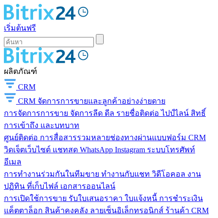
เริ่มต้นฟรี
ผลิตภัณฑ์
CRM
CRM
จัดการการขายและลูกค้าอย่างง่ายดาย
การจัดการการขาย
จัดการลีด ดีล รายชื่อติดต่อ ไปป์ไลน์ สิทธิ์
การเข้าถึง และบทบาท
ศูนย์ติดต่อ
การสื่อสารรวมหลายช่องทางผ่านแบบฟอร์ม CRM
วิดเจ็ตเว็บไซต์ แชทสด WhatsApp Instagram ระบบโทรศัพท์
อีเมล
การทำงานร่วมกันในทีมขาย
ทำงานกับแชท วิดีโอคอล งาน
ปฏิทิน ที่เก็บไฟล์ เอกสารออนไลน์
การเปิดใช้การขาย
รับใบเสนอราคา ใบแจ้งหนี้ การชำระเงิน
แค็ตตาล็อก สินค้าคงคลัง ลายเซ็นอิเล็กทรอนิกส์ ร้านค้า CRM