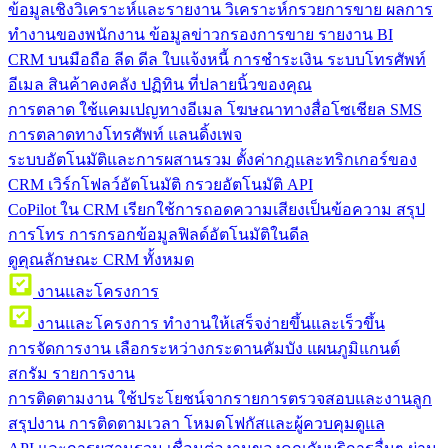
ข้อมูลเชิงวิเคราะห์และรายงาน
วิเคราะห์กรวยการขาย ผลการ
ทำงานของพนักงาน ข้อมูลข่าวกรองการขาย รายงาน BI
CRM บนมือถือ
ลีด ดีล ใบแจ้งหนี้ การชำระเงิน ระบบโทรศัพท์
อีเมล สินค้าคงคลัง ปฏิทิน ที่ปลายนิ้วของคุณ
การตลาด
ใช้แคมเปญทางอีเมล โฆษณาทางสื่อโซเชียล SMS
การตลาดทางโทรศัพท์ แลนดิ้งเพจ
ระบบอัตโนมัติและการผสานรวม
ตั้งค่ากฎและทริกเกอร์ของ
CRM เวิร์กโฟลว์อัตโนมัติ กรวยอัตโนมัติ API
CoPilot ใน CRM
เรียกใช้การถอดความเสียงเป็นข้อความ สรุป
การโทร การกรอกข้อมูลฟิลด์อัตโนมัติในดีล
ดูคุณลักษณะ CRM ทั้งหมด
งานและโครงการ
งานและโครงการ
ทำงานให้เสร็จง่ายขึ้นและเร็วขึ้น
การจัดการงาน
เลือกระหว่างกระดานคัมบัง แผนภูมิแกนต์
สกรัม รายการงาน
การติดตามงาน
ใช้ประโยชน์จากรายการตรวจสอบและงานลูก
สรุปงาน การติดตามเวลา โหมดโฟกัสและผู้ควบคุมดูแล