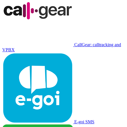
CallGear: calltracking and
VPBX
E-goi SMS