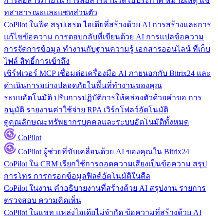
การสื่อสารภายใน
การสื่อสารผ่านวิดีโอประกาศ หมายเหตุ แช
ทสาธารณะและแชทส่วนตัว
CoPilot ในฟีด
สรุปเธรด ไอเดียที่สร้างด้วย AI การสร้างและการ
แก้ไขข้อความ การตอบกลับที่เขียนด้วย AI การแปลข้อความ
การจัดการข้อมูล
ทำงานกับฐานความรู้ เอกสารออนไลน์ ที่เก็บ
ไฟล์ สิทธิ์การเข้าถึง
เซิร์ฟเวอร์ MCP
เชื่อมต่อเครื่องมือ AI ภายนอกกับ Bitrix24 และ
ดำเนินการอย่างปลอดภัยในพื้นที่ทำงานของคุณ
ระบบอัตโนมัติ
ปรับการปฏิบัติการให้คล่องตัวด้วยคำขอ การ
อนุมัติ รายงานค่าใช้จ่าย RPA เวิร์กโฟลว์อัตโนมัติ
ดูคุณลักษณะทรัพยากรบุคคลและระบบอัตโนมัติทั้งหมด
CoPilot
CoPilot
ผู้ช่วยที่ขับเคลื่อนด้วย AI ของคุณใน Bitrix24
CoPilot ใน CRM
เรียกใช้การถอดความเสียงเป็นข้อความ สรุป
การโทร การกรอกข้อมูลฟิลด์อัตโนมัติในดีล
CoPilot ในงาน
คำอธิบายงานที่สร้างด้วย AI สรุปงาน รายการ
ตรวจสอบ ความคิดเห็น
CoPilot ในแชท
แหล่งไอเดียไม่จำกัด ข้อความที่สร้างด้วย AI