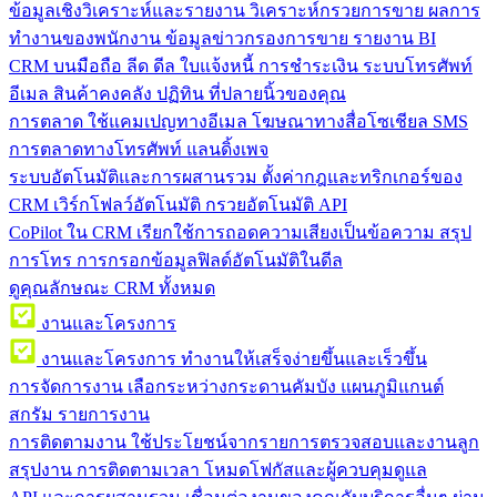
ข้อมูลเชิงวิเคราะห์และรายงาน
วิเคราะห์กรวยการขาย ผลการ
ทำงานของพนักงาน ข้อมูลข่าวกรองการขาย รายงาน BI
CRM บนมือถือ
ลีด ดีล ใบแจ้งหนี้ การชำระเงิน ระบบโทรศัพท์
อีเมล สินค้าคงคลัง ปฏิทิน ที่ปลายนิ้วของคุณ
การตลาด
ใช้แคมเปญทางอีเมล โฆษณาทางสื่อโซเชียล SMS
การตลาดทางโทรศัพท์ แลนดิ้งเพจ
ระบบอัตโนมัติและการผสานรวม
ตั้งค่ากฎและทริกเกอร์ของ
CRM เวิร์กโฟลว์อัตโนมัติ กรวยอัตโนมัติ API
CoPilot ใน CRM
เรียกใช้การถอดความเสียงเป็นข้อความ สรุป
การโทร การกรอกข้อมูลฟิลด์อัตโนมัติในดีล
ดูคุณลักษณะ CRM ทั้งหมด
งานและโครงการ
งานและโครงการ
ทำงานให้เสร็จง่ายขึ้นและเร็วขึ้น
การจัดการงาน
เลือกระหว่างกระดานคัมบัง แผนภูมิแกนต์
สกรัม รายการงาน
การติดตามงาน
ใช้ประโยชน์จากรายการตรวจสอบและงานลูก
สรุปงาน การติดตามเวลา โหมดโฟกัสและผู้ควบคุมดูแล