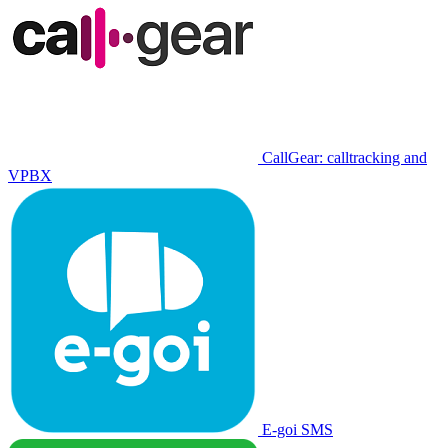
CallGear: calltracking and
VPBX
E-goi SMS