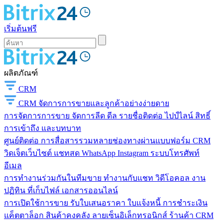
เริ่มต้นฟรี
ผลิตภัณฑ์
CRM
CRM
จัดการการขายและลูกค้าอย่างง่ายดาย
การจัดการการขาย
จัดการลีด ดีล รายชื่อติดต่อ ไปป์ไลน์ สิทธิ์
การเข้าถึง และบทบาท
ศูนย์ติดต่อ
การสื่อสารรวมหลายช่องทางผ่านแบบฟอร์ม CRM
วิดเจ็ตเว็บไซต์ แชทสด WhatsApp Instagram ระบบโทรศัพท์
อีเมล
การทำงานร่วมกันในทีมขาย
ทำงานกับแชท วิดีโอคอล งาน
ปฏิทิน ที่เก็บไฟล์ เอกสารออนไลน์
การเปิดใช้การขาย
รับใบเสนอราคา ใบแจ้งหนี้ การชำระเงิน
แค็ตตาล็อก สินค้าคงคลัง ลายเซ็นอิเล็กทรอนิกส์ ร้านค้า CRM