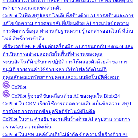
การสื่อสารภายใน
การสื่อสารผ่านวิดีโอประกาศ หมายเหตุ แช
ทสาธารณะและแชทส่วนตัว
CoPilot ในฟีด
สรุปเธรด ไอเดียที่สร้างด้วย AI การสร้างและการ
แก้ไขข้อความ การตอบกลับที่เขียนด้วย AI การแปลข้อความ
การจัดการข้อมูล
ทำงานกับฐานความรู้ เอกสารออนไลน์ ที่เก็บ
ไฟล์ สิทธิ์การเข้าถึง
เซิร์ฟเวอร์ MCP
เชื่อมต่อเครื่องมือ AI ภายนอกกับ Bitrix24 และ
ดำเนินการอย่างปลอดภัยในพื้นที่ทำงานของคุณ
ระบบอัตโนมัติ
ปรับการปฏิบัติการให้คล่องตัวด้วยคำขอ การ
อนุมัติ รายงานค่าใช้จ่าย RPA เวิร์กโฟลว์อัตโนมัติ
ดูคุณลักษณะทรัพยากรบุคคลและระบบอัตโนมัติทั้งหมด
CoPilot
CoPilot
ผู้ช่วยที่ขับเคลื่อนด้วย AI ของคุณใน Bitrix24
CoPilot ใน CRM
เรียกใช้การถอดความเสียงเป็นข้อความ สรุป
การโทร การกรอกข้อมูลฟิลด์อัตโนมัติในดีล
CoPilot ในงาน
คำอธิบายงานที่สร้างด้วย AI สรุปงาน รายการ
ตรวจสอบ ความคิดเห็น
CoPilot ในแชท
แหล่งไอเดียไม่จำกัด ข้อความที่สร้างด้วย AI