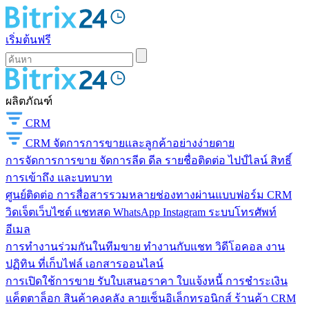
เริ่มต้นฟรี
ผลิตภัณฑ์
CRM
CRM
จัดการการขายและลูกค้าอย่างง่ายดาย
การจัดการการขาย
จัดการลีด ดีล รายชื่อติดต่อ ไปป์ไลน์ สิทธิ์
การเข้าถึง และบทบาท
ศูนย์ติดต่อ
การสื่อสารรวมหลายช่องทางผ่านแบบฟอร์ม CRM
วิดเจ็ตเว็บไซต์ แชทสด WhatsApp Instagram ระบบโทรศัพท์
อีเมล
การทำงานร่วมกันในทีมขาย
ทำงานกับแชท วิดีโอคอล งาน
ปฏิทิน ที่เก็บไฟล์ เอกสารออนไลน์
การเปิดใช้การขาย
รับใบเสนอราคา ใบแจ้งหนี้ การชำระเงิน
แค็ตตาล็อก สินค้าคงคลัง ลายเซ็นอิเล็กทรอนิกส์ ร้านค้า CRM