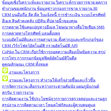
ข้อมูลเชิงวิเคราะห์และรายงาน
วิเคราะห์กรวยการขาย ผลการ
ทำงานของพนักงาน ข้อมูลข่าวกรองการขาย รายงาน BI
CRM บนมือถือ
ลีด ดีล ใบแจ้งหนี้ การชำระเงิน ระบบโทรศัพท์
อีเมล สินค้าคงคลัง ปฏิทิน ที่ปลายนิ้วของคุณ
การตลาด
ใช้แคมเปญทางอีเมล โฆษณาทางสื่อโซเชียล SMS
การตลาดทางโทรศัพท์ แลนดิ้งเพจ
ระบบอัตโนมัติและการผสานรวม
ตั้งค่ากฎและทริกเกอร์ของ
CRM เวิร์กโฟลว์อัตโนมัติ กรวยอัตโนมัติ API
CoPilot ใน CRM
เรียกใช้การถอดความเสียงเป็นข้อความ สรุป
การโทร การกรอกข้อมูลฟิลด์อัตโนมัติในดีล
ดูคุณลักษณะ CRM ทั้งหมด
งานและโครงการ
งานและโครงการ
ทำงานให้เสร็จง่ายขึ้นและเร็วขึ้น
การจัดการงาน
เลือกระหว่างกระดานคัมบัง แผนภูมิแกนต์
สกรัม รายการงาน
การติดตามงาน
ใช้ประโยชน์จากรายการตรวจสอบและงานลูก
สรุปงาน การติดตามเวลา โหมดโฟกัสและผู้ควบคุมดูแล