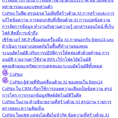
การสื่อสารภายใน
การสื่อสารผ่านวิดีโอประกาศ หมายเหตุ แช
ทสาธารณะและแชทส่วนตัว
CoPilot ในฟีด
สรุปเธรด ไอเดียที่สร้างด้วย AI การสร้างและการ
แก้ไขข้อความ การตอบกลับที่เขียนด้วย AI การแปลข้อความ
การจัดการข้อมูล
ทำงานกับฐานความรู้ เอกสารออนไลน์ ที่เก็บ
ไฟล์ สิทธิ์การเข้าถึง
เซิร์ฟเวอร์ MCP
เชื่อมต่อเครื่องมือ AI ภายนอกกับ Bitrix24 และ
ดำเนินการอย่างปลอดภัยในพื้นที่ทำงานของคุณ
ระบบอัตโนมัติ
ปรับการปฏิบัติการให้คล่องตัวด้วยคำขอ การ
อนุมัติ รายงานค่าใช้จ่าย RPA เวิร์กโฟลว์อัตโนมัติ
ดูคุณลักษณะทรัพยากรบุคคลและระบบอัตโนมัติทั้งหมด
CoPilot
CoPilot
ผู้ช่วยที่ขับเคลื่อนด้วย AI ของคุณใน Bitrix24
CoPilot ใน CRM
เรียกใช้การถอดความเสียงเป็นข้อความ สรุป
การโทร การกรอกข้อมูลฟิลด์อัตโนมัติในดีล
CoPilot ในงาน
คำอธิบายงานที่สร้างด้วย AI สรุปงาน รายการ
ตรวจสอบ ความคิดเห็น
CoPilot ในแชท
แหล่งไอเดียไม่จำกัด ข้อความที่สร้างด้วย AI