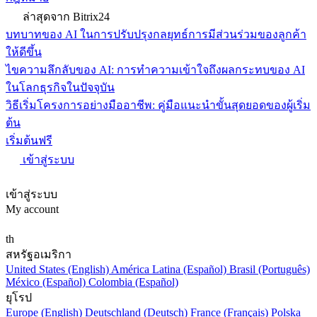
ล่าสุดจาก Bitrix24
บทบาทของ AI ในการปรับปรุงกลยุทธ์การมีส่วนร่วมของลูกค้า
ให้ดีขึ้น
ไขความลึกลับของ AI: การทำความเข้าใจถึงผลกระทบของ AI
ในโลกธุรกิจในปัจจุบัน
วิธีเริ่มโครงการอย่างมืออาชีพ: คู่มือแนะนำขั้นสุดยอดของผู้เริ่ม
ต้น
เริ่มต้นฟรี
เข้าสู่ระบบ
เข้าสู่ระบบ
My account
th
สหรัฐอเมริกา
United States (English)
América Latina (Español)
Brasil (Português)
México (Español)
Colombia (Español)
ยุโรป
Europe (English)
Deutschland (Deutsch)
France (Français)
Polska