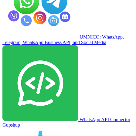
UMNICO: WhatsApp,
Telegram, WhatsApp Business API, and Social Media
WhatsApp API Connector
Gupshup