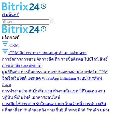
เริ่มต้นฟรี
ผลิตภัณฑ์
CRM
CRM
จัดการการขายและลูกค้าอย่างง่ายดาย
การจัดการการขาย
จัดการลีด ดีล รายชื่อติดต่อ ไปป์ไลน์ สิทธิ์
การเข้าถึง และบทบาท
ศูนย์ติดต่อ
การสื่อสารรวมหลายช่องทางผ่านแบบฟอร์ม CRM
วิดเจ็ตเว็บไซต์ แชทสด WhatsApp Instagram ระบบโทรศัพท์
อีเมล
การทำงานร่วมกันในทีมขาย
ทำงานกับแชท วิดีโอคอล งาน
ปฏิทิน ที่เก็บไฟล์ เอกสารออนไลน์
การเปิดใช้การขาย
รับใบเสนอราคา ใบแจ้งหนี้ การชำระเงิน
แค็ตตาล็อก สินค้าคงคลัง ลายเซ็นอิเล็กทรอนิกส์ ร้านค้า CRM