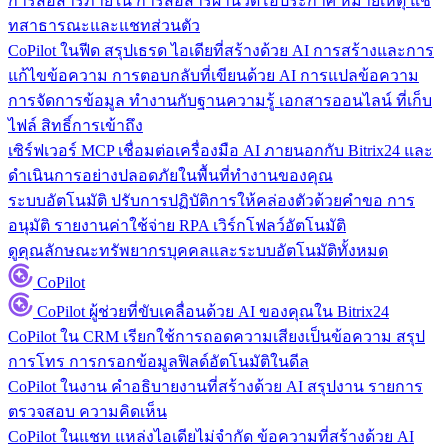
การสื่อสารภายใน
การสื่อสารผ่านวิดีโอประกาศ หมายเหตุ แช
ทสาธารณะและแชทส่วนตัว
CoPilot ในฟีด
สรุปเธรด ไอเดียที่สร้างด้วย AI การสร้างและการ
แก้ไขข้อความ การตอบกลับที่เขียนด้วย AI การแปลข้อความ
การจัดการข้อมูล
ทำงานกับฐานความรู้ เอกสารออนไลน์ ที่เก็บ
ไฟล์ สิทธิ์การเข้าถึง
เซิร์ฟเวอร์ MCP
เชื่อมต่อเครื่องมือ AI ภายนอกกับ Bitrix24 และ
ดำเนินการอย่างปลอดภัยในพื้นที่ทำงานของคุณ
ระบบอัตโนมัติ
ปรับการปฏิบัติการให้คล่องตัวด้วยคำขอ การ
อนุมัติ รายงานค่าใช้จ่าย RPA เวิร์กโฟลว์อัตโนมัติ
ดูคุณลักษณะทรัพยากรบุคคลและระบบอัตโนมัติทั้งหมด
CoPilot
CoPilot
ผู้ช่วยที่ขับเคลื่อนด้วย AI ของคุณใน Bitrix24
CoPilot ใน CRM
เรียกใช้การถอดความเสียงเป็นข้อความ สรุป
การโทร การกรอกข้อมูลฟิลด์อัตโนมัติในดีล
CoPilot ในงาน
คำอธิบายงานที่สร้างด้วย AI สรุปงาน รายการ
ตรวจสอบ ความคิดเห็น
CoPilot ในแชท
แหล่งไอเดียไม่จำกัด ข้อความที่สร้างด้วย AI