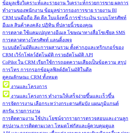
ข้อมูลเชิงวิเคราะห์และรายงาน
วิเคราะห์กรวยการขาย ผลการ
ทำงานของพนักงาน ข้อมูลข่าวกรองการขาย รายงาน BI
CRM บนมือถือ
ลีด ดีล ใบแจ้งหนี้ การชำระเงิน ระบบโทรศัพท์
อีเมล สินค้าคงคลัง ปฏิทิน ที่ปลายนิ้วของคุณ
การตลาด
ใช้แคมเปญทางอีเมล โฆษณาทางสื่อโซเชียล SMS
การตลาดทางโทรศัพท์ แลนดิ้งเพจ
ระบบอัตโนมัติและการผสานรวม
ตั้งค่ากฎและทริกเกอร์ของ
CRM เวิร์กโฟลว์อัตโนมัติ กรวยอัตโนมัติ API
CoPilot ใน CRM
เรียกใช้การถอดความเสียงเป็นข้อความ สรุป
การโทร การกรอกข้อมูลฟิลด์อัตโนมัติในดีล
ดูคุณลักษณะ CRM ทั้งหมด
งานและโครงการ
งานและโครงการ
ทำงานให้เสร็จง่ายขึ้นและเร็วขึ้น
การจัดการงาน
เลือกระหว่างกระดานคัมบัง แผนภูมิแกนต์
สกรัม รายการงาน
การติดตามงาน
ใช้ประโยชน์จากรายการตรวจสอบและงานลูก
สรุปงาน การติดตามเวลา โหมดโฟกัสและผู้ควบคุมดูแล