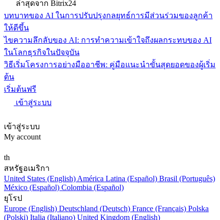
ล่าสุดจาก Bitrix24
บทบาทของ AI ในการปรับปรุงกลยุทธ์การมีส่วนร่วมของลูกค้า
ให้ดีขึ้น
ไขความลึกลับของ AI: การทำความเข้าใจถึงผลกระทบของ AI
ในโลกธุรกิจในปัจจุบัน
วิธีเริ่มโครงการอย่างมืออาชีพ: คู่มือแนะนำขั้นสุดยอดของผู้เริ่ม
ต้น
เริ่มต้นฟรี
เข้าสู่ระบบ
เข้าสู่ระบบ
My account
th
สหรัฐอเมริกา
United States (English)
América Latina (Español)
Brasil (Português)
México (Español)
Colombia (Español)
ยุโรป
Europe (English)
Deutschland (Deutsch)
France (Français)
Polska
(Polski)
Italia (Italiano)
United Kingdom (English)