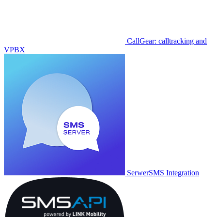
CallGear: calltracking and
VPBX
SerwerSMS Integration