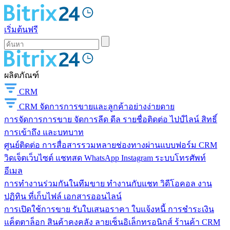
เริ่มต้นฟรี
ผลิตภัณฑ์
CRM
CRM
จัดการการขายและลูกค้าอย่างง่ายดาย
การจัดการการขาย
จัดการลีด ดีล รายชื่อติดต่อ ไปป์ไลน์ สิทธิ์
การเข้าถึง และบทบาท
ศูนย์ติดต่อ
การสื่อสารรวมหลายช่องทางผ่านแบบฟอร์ม CRM
วิดเจ็ตเว็บไซต์ แชทสด WhatsApp Instagram ระบบโทรศัพท์
อีเมล
การทำงานร่วมกันในทีมขาย
ทำงานกับแชท วิดีโอคอล งาน
ปฏิทิน ที่เก็บไฟล์ เอกสารออนไลน์
การเปิดใช้การขาย
รับใบเสนอราคา ใบแจ้งหนี้ การชำระเงิน
แค็ตตาล็อก สินค้าคงคลัง ลายเซ็นอิเล็กทรอนิกส์ ร้านค้า CRM