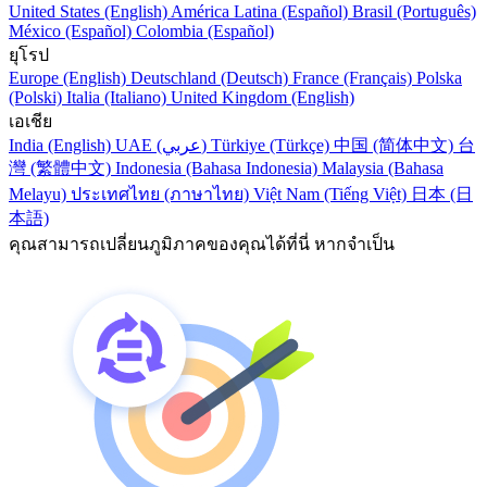
United States (English)
América Latina (Español)
Brasil (Português)
México (Español)
Colombia (Español)
ยุโรป
Europe (English)
Deutschland (Deutsch)
France (Français)
Polska
(Polski)
Italia (Italiano)
United Kingdom (English)
เอเชีย
India (English)
UAE (عربي)
Türkiye (Türkçe)
中国 (简体中文)
台
灣 (繁體中文)
Indonesia (Bahasa Indonesia)
Malaysia (Bahasa
Melayu)
ประเทศไทย (ภาษาไทย)
Việt Nam (Tiếng Việt)
日本 (日
本語)
คุณสามารถเปลี่ยนภูมิภาคของคุณได้ที่นี่ หากจำเป็น