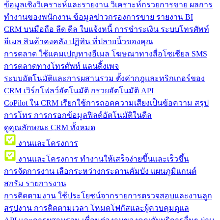
ข้อมูลเชิงวิเคราะห์และรายงาน
วิเคราะห์กรวยการขาย ผลการ
ทำงานของพนักงาน ข้อมูลข่าวกรองการขาย รายงาน BI
CRM บนมือถือ
ลีด ดีล ใบแจ้งหนี้ การชำระเงิน ระบบโทรศัพท์
อีเมล สินค้าคงคลัง ปฏิทิน ที่ปลายนิ้วของคุณ
การตลาด
ใช้แคมเปญทางอีเมล โฆษณาทางสื่อโซเชียล SMS
การตลาดทางโทรศัพท์ แลนดิ้งเพจ
ระบบอัตโนมัติและการผสานรวม
ตั้งค่ากฎและทริกเกอร์ของ
CRM เวิร์กโฟลว์อัตโนมัติ กรวยอัตโนมัติ API
CoPilot ใน CRM
เรียกใช้การถอดความเสียงเป็นข้อความ สรุป
การโทร การกรอกข้อมูลฟิลด์อัตโนมัติในดีล
ดูคุณลักษณะ CRM ทั้งหมด
งานและโครงการ
งานและโครงการ
ทำงานให้เสร็จง่ายขึ้นและเร็วขึ้น
การจัดการงาน
เลือกระหว่างกระดานคัมบัง แผนภูมิแกนต์
สกรัม รายการงาน
การติดตามงาน
ใช้ประโยชน์จากรายการตรวจสอบและงานลูก
สรุปงาน การติดตามเวลา โหมดโฟกัสและผู้ควบคุมดูแล