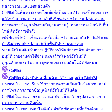
การสื่อสารภายใน
การสื่อสารผ่านวิดีโอประกาศ หมายเหตุ แช
ทสาธารณะและแชทส่วนตัว
CoPilot ในฟีด
สรุปเธรด ไอเดียที่สร้างด้วย AI การสร้างและการ
แก้ไขข้อความ การตอบกลับที่เขียนด้วย AI การแปลข้อความ
การจัดการข้อมูล
ทำงานกับฐานความรู้ เอกสารออนไลน์ ที่เก็บ
ไฟล์ สิทธิ์การเข้าถึง
เซิร์ฟเวอร์ MCP
เชื่อมต่อเครื่องมือ AI ภายนอกกับ Bitrix24 และ
ดำเนินการอย่างปลอดภัยในพื้นที่ทำงานของคุณ
ระบบอัตโนมัติ
ปรับการปฏิบัติการให้คล่องตัวด้วยคำขอ การ
อนุมัติ รายงานค่าใช้จ่าย RPA เวิร์กโฟลว์อัตโนมัติ
ดูคุณลักษณะทรัพยากรบุคคลและระบบอัตโนมัติทั้งหมด
CoPilot
CoPilot
ผู้ช่วยที่ขับเคลื่อนด้วย AI ของคุณใน Bitrix24
CoPilot ใน CRM
เรียกใช้การถอดความเสียงเป็นข้อความ สรุป
การโทร การกรอกข้อมูลฟิลด์อัตโนมัติในดีล
CoPilot ในงาน
คำอธิบายงานที่สร้างด้วย AI สรุปงาน รายการ
ตรวจสอบ ความคิดเห็น
CoPilot ในแชท
แหล่งไอเดียไม่จำกัด ข้อความที่สร้างด้วย AI