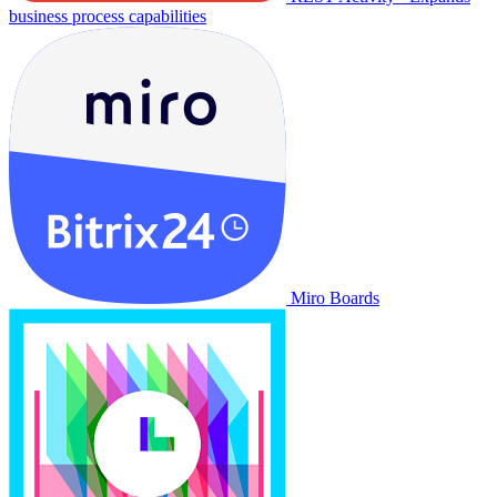
business process capabilities
Miro Boards