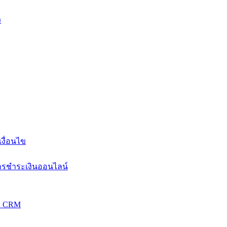
ง
งื่อนไข
การชำระเงินออนไลน์
วม CRM