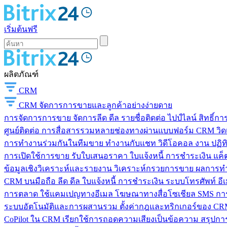
เริ่มต้นฟรี
ผลิตภัณฑ์
CRM
CRM
จัดการการขายและลูกค้าอย่างง่ายดาย
การจัดการการขาย
จัดการลีด ดีล รายชื่อติดต่อ ไปป์ไลน์ สิทธิ์
ศูนย์ติดต่อ
การสื่อสารรวมหลายช่องทางผ่านแบบฟอร์ม CRM วิดเจ็
การทำงานร่วมกันในทีมขาย
ทำงานกับแชท วิดีโอคอล งาน ปฏิทิ
การเปิดใช้การขาย
รับใบเสนอราคา ใบแจ้งหนี้ การชำระเงิน แค็ต
ข้อมูลเชิงวิเคราะห์และรายงาน
วิเคราะห์กรวยการขาย ผลการท
CRM บนมือถือ
ลีด ดีล ใบแจ้งหนี้ การชำระเงิน ระบบโทรศัพท์ อี
การตลาด
ใช้แคมเปญทางอีเมล โฆษณาทางสื่อโซเชียล SMS การ
ระบบอัตโนมัติและการผสานรวม
ตั้งค่ากฎและทริกเกอร์ของ CRM
CoPilot ใน CRM
เรียกใช้การถอดความเสียงเป็นข้อความ สรุปการ