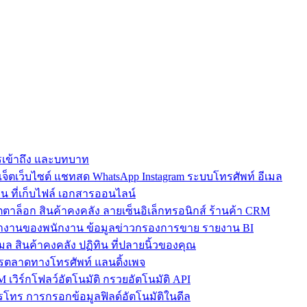
การเข้าถึง และบทบาท
ตเว็บไซต์ แชทสด WhatsApp Instagram ระบบโทรศัพท์ อีเมล
น ที่เก็บไฟล์ เอกสารออนไลน์
ตาล็อก สินค้าคงคลัง ลายเซ็นอิเล็กทรอนิกส์ ร้านค้า CRM
ำงานของพนักงาน ข้อมูลข่าวกรองการขาย รายงาน BI
เมล สินค้าคงคลัง ปฏิทิน ที่ปลายนิ้วของคุณ
ตลาดทางโทรศัพท์ แลนดิ้งเพจ
 เวิร์กโฟลว์อัตโนมัติ กรวยอัตโนมัติ API
โทร การกรอกข้อมูลฟิลด์อัตโนมัติในดีล