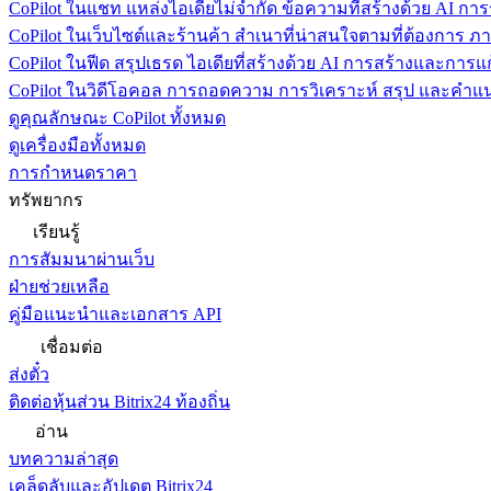
CoPilot ในแชท
แหล่งไอเดียไม่จำกัด ข้อความที่สร้างด้วย AI ก
CoPilot ในเว็บไซต์และร้านค้า
สำเนาที่น่าสนใจตามที่ต้องการ ภ
CoPilot ในฟีด
สรุปเธรด ไอเดียที่สร้างด้วย AI การสร้างและการ
CoPilot ในวิดีโอคอล
การถอดความ การวิเคราะห์ สรุป และคำแนะ
ดูคุณลักษณะ CoPilot ทั้งหมด
ดูเครื่องมือทั้งหมด
การกำหนดราคา
ทรัพยากร
เรียนรู้
การสัมมนาผ่านเว็บ
ฝ่ายช่วยเหลือ
คู่มือแนะนำและเอกสาร API
เชื่อมต่อ
ส่งตั๋ว
ติดต่อหุ้นส่วน Bitrix24 ท้องถิ่น
อ่าน
บทความล่าสุด
เคล็ดลับและอัปเดต Bitrix24