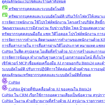
ดูคุณลักษณะเว็บไซต์และร้านค้าทั้งหมด
ทรัพยากรบุคคลและระบบอัตโนมัติ
ทรัพยากรบุคคลและระบบอัตโนมัติ
ปรับเวิร์กโฟลว์ให้เหมา
การจัดการพนักงาน
ใช้โปรไฟล์พนักงาน โครงสร้างบริษัท สิทธิ์กา
วัฒนธรรมและการมีส่วนร่วม
รับข่าวบริษัท โพล ป้ายแสดงความ
ทรัพยากรบุคคลบนมือถือ
แชท วิดีโอคอล โปรไฟล์พนักงาน การอน
การจัดการการทำงาน
ติดตามผลการทำงานของพนักงานด้วย KPI
การสื่อสารภายใน
การสื่อสารผ่านวิดีโอประกาศ หมายเหตุ แ
CoPilot ในฟีด
สรุปเธรด ไอเดียที่สร้างด้วย AI การสร้างและการ
การจัดการข้อมูล
ทำงานกับฐานความรู้ เอกสารออนไลน์ ที่เก็บไฟล์
เซิร์ฟเวอร์ MCP
เชื่อมต่อเครื่องมือ AI ภายนอกกับ Bitrix24 แล
ระบบอัตโนมัติ
ปรับการปฏิบัติการให้คล่องตัวด้วยคำขอ การอนุมัต
ดูคุณลักษณะทรัพยากรบุคคลและระบบอัตโนมัติทั้งหมด
CoPilot
CoPilot
ผู้ช่วยที่ขับเคลื่อนด้วย AI ของคุณใน Bitrix24
CoPilot ใน CRM
เรียกใช้การถอดความเสียงเป็นข้อความ สรุปการ
CoPilot ในงาน
คำอธิบายงานที่สร้างด้วย AI สรุปงาน รายการต