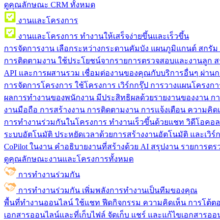
ดูคุณลักษณะ CRM ทั้งหมด
งานและโครงการ
งานและโครงการ
ทำงานให้เสร็จง่ายขึ้นและเร็วขึ้น
การจัดการงาน
เลือกระหว่างกระดานคัมบัง แผนภูมิแกนต์ สกรั
การติดตามงาน
ใช้ประโยชน์จากรายการตรวจสอบและงานลูก สร
API และการผสานรวม
เชื่อมต่องานของคุณกับบริการอื่นๆ ผ่าน
การจัดการโครงการ
ใช้โครงการ เวิร์กกรุ๊ป การวางแผนโครงการ
ผลการทำงานของพนักงาน
มีประสิทธิผลด้วยรายงานของงาน กา
งานมือถือ
การสร้างงาน การติดตามงาน การแจ้งเตือน ความคิดเ
การทำงานร่วมกันในโครงการ
ทํางานเร็วขึ้นด้วยแชท วิดีโอคอ
ระบบอัตโนมัติ
ประหยัดเวลาด้วยการสร้างงานอัตโนมัติ และเวิร์ก
CoPilot ในงาน
คำอธิบายงานที่สร้างด้วย AI สรุปงาน รายการต
ดูคุณลักษณะงานและโครงการทั้งหมด
การทำงานร่วมกัน
การทำงานร่วมกัน
เพิ่มพลังการทำงานเป็นทีมของคุณ
พื้นที่ทำงานออนไลน์
ใช้แชท ฟีดกิจกรรม ความคิดเห็น การโต้ตอบ 
เอกสารออนไลน์และที่เก็บไฟล์
จัดเก็บ แชร์ และแก้ไขเอกสารออน