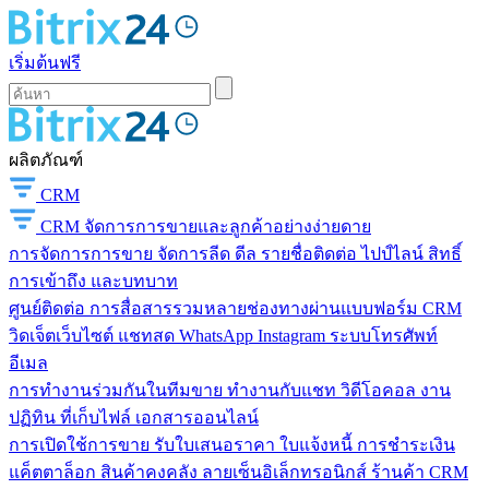
เริ่มต้นฟรี
ผลิตภัณฑ์
CRM
CRM
จัดการการขายและลูกค้าอย่างง่ายดาย
การจัดการการขาย
จัดการลีด ดีล รายชื่อติดต่อ ไปป์ไลน์ สิทธิ์
การเข้าถึง และบทบาท
ศูนย์ติดต่อ
การสื่อสารรวมหลายช่องทางผ่านแบบฟอร์ม CRM
วิดเจ็ตเว็บไซต์ แชทสด WhatsApp Instagram ระบบโทรศัพท์
อีเมล
การทำงานร่วมกันในทีมขาย
ทำงานกับแชท วิดีโอคอล งาน
ปฏิทิน ที่เก็บไฟล์ เอกสารออนไลน์
การเปิดใช้การขาย
รับใบเสนอราคา ใบแจ้งหนี้ การชำระเงิน
แค็ตตาล็อก สินค้าคงคลัง ลายเซ็นอิเล็กทรอนิกส์ ร้านค้า CRM