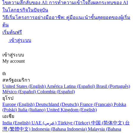
ไขความลึกลับของ AI: การทำความเข้าใจถึงผลกระทบของ AI
ในโลกธุรกิจในปัจจุบัน
วิธีเริ่มโครงการอย่างมืออาชีพ: คู่มือแนะนำขั้นสุดยอดของผู้เริ่ม
ต้น
เริ่มต้นฟรี
เข้าสู่ระบบ
เข้าสู่ระบบ
My account
th
สหรัฐอเมริกา
United States (English)
América Latina (Español)
Brasil (Português)
México (Español)
Colombia (Español)
ยุโรป
Europe (English)
Deutschland (Deutsch)
France (Français)
Polska
(Polski)
Italia (Italiano)
United Kingdom (English)
เอเชีย
India (English)
UAE (عربي)
Türkiye (Türkçe)
中国 (简体中文)
台
灣 (繁體中文)
Indonesia (Bahasa Indonesia)
Malaysia (Bahasa