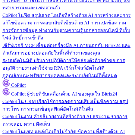
การสื่อสารภายใน
การสื่อสารผ่านวิดีโอประกาศ หมายเหตุ แช
ทสาธารณะและแชทส่วนตัว
CoPilot ในฟีด
สรุปเธรด ไอเดียที่สร้างด้วย AI การสร้างและการ
แก้ไขข้อความ การตอบกลับที่เขียนด้วย AI การแปลข้อความ
การจัดการข้อมูล
ทำงานกับฐานความรู้ เอกสารออนไลน์ ที่เก็บ
ไฟล์ สิทธิ์การเข้าถึง
เซิร์ฟเวอร์ MCP
เชื่อมต่อเครื่องมือ AI ภายนอกกับ Bitrix24 และ
ดำเนินการอย่างปลอดภัยในพื้นที่ทำงานของคุณ
ระบบอัตโนมัติ
ปรับการปฏิบัติการให้คล่องตัวด้วยคำขอ การ
อนุมัติ รายงานค่าใช้จ่าย RPA เวิร์กโฟลว์อัตโนมัติ
ดูคุณลักษณะทรัพยากรบุคคลและระบบอัตโนมัติทั้งหมด
CoPilot
CoPilot
ผู้ช่วยที่ขับเคลื่อนด้วย AI ของคุณใน Bitrix24
CoPilot ใน CRM
เรียกใช้การถอดความเสียงเป็นข้อความ สรุป
การโทร การกรอกข้อมูลฟิลด์อัตโนมัติในดีล
CoPilot ในงาน
คำอธิบายงานที่สร้างด้วย AI สรุปงาน รายการ
ตรวจสอบ ความคิดเห็น
CoPilot ในแชท
แหล่งไอเดียไม่จำกัด ข้อความที่สร้างด้วย AI