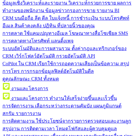
ข้อมูลเชิงวิเคราะห์และรายงาน
วิเคราะห์กรวยการขาย ผลการ
ทำงานของพนักงาน ข้อมูลข่าวกรองการขาย รายงาน BI
CRM บนมือถือ
ลีด ดีล ใบแจ้งหนี้ การชำระเงิน ระบบโทรศัพท์
อีเมล สินค้าคงคลัง ปฏิทิน ที่ปลายนิ้วของคุณ
การตลาด
ใช้แคมเปญทางอีเมล โฆษณาทางสื่อโซเชียล SMS
การตลาดทางโทรศัพท์ แลนดิ้งเพจ
ระบบอัตโนมัติและการผสานรวม
ตั้งค่ากฎและทริกเกอร์ของ
CRM เวิร์กโฟลว์อัตโนมัติ กรวยอัตโนมัติ API
CoPilot ใน CRM
เรียกใช้การถอดความเสียงเป็นข้อความ สรุป
การโทร การกรอกข้อมูลฟิลด์อัตโนมัติในดีล
ดูคุณลักษณะ CRM ทั้งหมด
งานและโครงการ
งานและโครงการ
ทำงานให้เสร็จง่ายขึ้นและเร็วขึ้น
การจัดการงาน
เลือกระหว่างกระดานคัมบัง แผนภูมิแกนต์
สกรัม รายการงาน
การติดตามงาน
ใช้ประโยชน์จากรายการตรวจสอบและงานลูก
สรุปงาน การติดตามเวลา โหมดโฟกัสและผู้ควบคุมดูแล