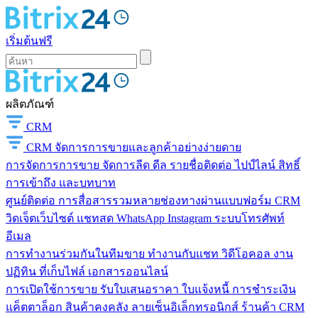
เริ่มต้นฟรี
ผลิตภัณฑ์
CRM
CRM
จัดการการขายและลูกค้าอย่างง่ายดาย
การจัดการการขาย
จัดการลีด ดีล รายชื่อติดต่อ ไปป์ไลน์ สิทธิ์
การเข้าถึง และบทบาท
ศูนย์ติดต่อ
การสื่อสารรวมหลายช่องทางผ่านแบบฟอร์ม CRM
วิดเจ็ตเว็บไซต์ แชทสด WhatsApp Instagram ระบบโทรศัพท์
อีเมล
การทำงานร่วมกันในทีมขาย
ทำงานกับแชท วิดีโอคอล งาน
ปฏิทิน ที่เก็บไฟล์ เอกสารออนไลน์
การเปิดใช้การขาย
รับใบเสนอราคา ใบแจ้งหนี้ การชำระเงิน
แค็ตตาล็อก สินค้าคงคลัง ลายเซ็นอิเล็กทรอนิกส์ ร้านค้า CRM