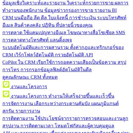
ข้อมูลเชิงวิเคราะห์และรายงาน
วิเคราะห์กรวยการขาย ผลการ
ทำงานของพนักงาน ข้อมูลข่าวกรองการขาย รายงาน BI
CRM บนมือถือ
ลีด ดีล ใบแจ้งหนี้ การชำระเงิน ระบบโทรศัพท์
อีเมล สินค้าคงคลัง ปฏิทิน ที่ปลายนิ้วของคุณ
การตลาด
ใช้แคมเปญทางอีเมล โฆษณาทางสื่อโซเชียล SMS
การตลาดทางโทรศัพท์ แลนดิ้งเพจ
ระบบอัตโนมัติและการผสานรวม
ตั้งค่ากฎและทริกเกอร์ของ
CRM เวิร์กโฟลว์อัตโนมัติ กรวยอัตโนมัติ API
CoPilot ใน CRM
เรียกใช้การถอดความเสียงเป็นข้อความ สรุป
การโทร การกรอกข้อมูลฟิลด์อัตโนมัติในดีล
ดูคุณลักษณะ CRM ทั้งหมด
งานและโครงการ
งานและโครงการ
ทำงานให้เสร็จง่ายขึ้นและเร็วขึ้น
การจัดการงาน
เลือกระหว่างกระดานคัมบัง แผนภูมิแกนต์
สกรัม รายการงาน
การติดตามงาน
ใช้ประโยชน์จากรายการตรวจสอบและงานลูก
สรุปงาน การติดตามเวลา โหมดโฟกัสและผู้ควบคุมดูแล