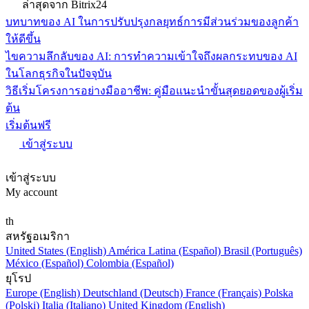
ล่าสุดจาก Bitrix24
บทบาทของ AI ในการปรับปรุงกลยุทธ์การมีส่วนร่วมของลูกค้า
ให้ดีขึ้น
ไขความลึกลับของ AI: การทำความเข้าใจถึงผลกระทบของ AI
ในโลกธุรกิจในปัจจุบัน
วิธีเริ่มโครงการอย่างมืออาชีพ: คู่มือแนะนำขั้นสุดยอดของผู้เริ่ม
ต้น
เริ่มต้นฟรี
เข้าสู่ระบบ
เข้าสู่ระบบ
My account
th
สหรัฐอเมริกา
United States (English)
América Latina (Español)
Brasil (Português)
México (Español)
Colombia (Español)
ยุโรป
Europe (English)
Deutschland (Deutsch)
France (Français)
Polska
(Polski)
Italia (Italiano)
United Kingdom (English)