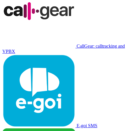
CallGear: calltracking and
VPBX
E-goi SMS