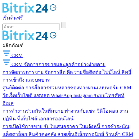
เริ่มต้นฟรี
ผลิตภัณฑ์
CRM
CRM
จัดการการขายและลูกค้าอย่างง่ายดาย
การจัดการการขาย
จัดการลีด ดีล รายชื่อติดต่อ ไปป์ไลน์ สิทธิ์
การเข้าถึง และบทบาท
ศูนย์ติดต่อ
การสื่อสารรวมหลายช่องทางผ่านแบบฟอร์ม CRM
วิดเจ็ตเว็บไซต์ แชทสด WhatsApp Instagram ระบบโทรศัพท์
อีเมล
การทำงานร่วมกันในทีมขาย
ทำงานกับแชท วิดีโอคอล งาน
ปฏิทิน ที่เก็บไฟล์ เอกสารออนไลน์
การเปิดใช้การขาย
รับใบเสนอราคา ใบแจ้งหนี้ การชำระเงิน
แค็ตตาล็อก สินค้าคงคลัง ลายเซ็นอิเล็กทรอนิกส์ ร้านค้า CRM