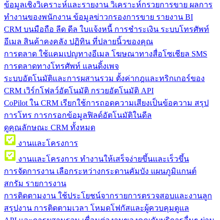
ข้อมูลเชิงวิเคราะห์และรายงาน
วิเคราะห์กรวยการขาย ผลการ
ทำงานของพนักงาน ข้อมูลข่าวกรองการขาย รายงาน BI
CRM บนมือถือ
ลีด ดีล ใบแจ้งหนี้ การชำระเงิน ระบบโทรศัพท์
อีเมล สินค้าคงคลัง ปฏิทิน ที่ปลายนิ้วของคุณ
การตลาด
ใช้แคมเปญทางอีเมล โฆษณาทางสื่อโซเชียล SMS
การตลาดทางโทรศัพท์ แลนดิ้งเพจ
ระบบอัตโนมัติและการผสานรวม
ตั้งค่ากฎและทริกเกอร์ของ
CRM เวิร์กโฟลว์อัตโนมัติ กรวยอัตโนมัติ API
CoPilot ใน CRM
เรียกใช้การถอดความเสียงเป็นข้อความ สรุป
การโทร การกรอกข้อมูลฟิลด์อัตโนมัติในดีล
ดูคุณลักษณะ CRM ทั้งหมด
งานและโครงการ
งานและโครงการ
ทำงานให้เสร็จง่ายขึ้นและเร็วขึ้น
การจัดการงาน
เลือกระหว่างกระดานคัมบัง แผนภูมิแกนต์
สกรัม รายการงาน
การติดตามงาน
ใช้ประโยชน์จากรายการตรวจสอบและงานลูก
สรุปงาน การติดตามเวลา โหมดโฟกัสและผู้ควบคุมดูแล