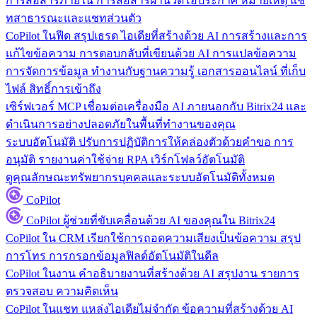
การสื่อสารภายใน
การสื่อสารผ่านวิดีโอประกาศ หมายเหตุ แช
ทสาธารณะและแชทส่วนตัว
CoPilot ในฟีด
สรุปเธรด ไอเดียที่สร้างด้วย AI การสร้างและการ
แก้ไขข้อความ การตอบกลับที่เขียนด้วย AI การแปลข้อความ
การจัดการข้อมูล
ทำงานกับฐานความรู้ เอกสารออนไลน์ ที่เก็บ
ไฟล์ สิทธิ์การเข้าถึง
เซิร์ฟเวอร์ MCP
เชื่อมต่อเครื่องมือ AI ภายนอกกับ Bitrix24 และ
ดำเนินการอย่างปลอดภัยในพื้นที่ทำงานของคุณ
ระบบอัตโนมัติ
ปรับการปฏิบัติการให้คล่องตัวด้วยคำขอ การ
อนุมัติ รายงานค่าใช้จ่าย RPA เวิร์กโฟลว์อัตโนมัติ
ดูคุณลักษณะทรัพยากรบุคคลและระบบอัตโนมัติทั้งหมด
CoPilot
CoPilot
ผู้ช่วยที่ขับเคลื่อนด้วย AI ของคุณใน Bitrix24
CoPilot ใน CRM
เรียกใช้การถอดความเสียงเป็นข้อความ สรุป
การโทร การกรอกข้อมูลฟิลด์อัตโนมัติในดีล
CoPilot ในงาน
คำอธิบายงานที่สร้างด้วย AI สรุปงาน รายการ
ตรวจสอบ ความคิดเห็น
CoPilot ในแชท
แหล่งไอเดียไม่จำกัด ข้อความที่สร้างด้วย AI