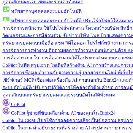
ดูคุณลักษณะเว็บไซต์และร้านค้าทั้งหมด
ทรัพยากรบุคคลและระบบอัตโนมัติ
ทรัพยากรบุคคลและระบบอัตโนมัติ
ปรับเวิร์กโฟลว์ให้เหมา
การจัดการพนักงาน
ใช้โปรไฟล์พนักงาน โครงสร้างบริษัท สิทธิ์กา
วัฒนธรรมและการมีส่วนร่วม
รับข่าวบริษัท โพล ป้ายแสดงความ
ทรัพยากรบุคคลบนมือถือ
แชท วิดีโอคอล โปรไฟล์พนักงาน การอน
การจัดการการทำงาน
ติดตามผลการทำงานของพนักงานด้วย KPI
การสื่อสารภายใน
การสื่อสารผ่านวิดีโอประกาศ หมายเหตุ แ
CoPilot ในฟีด
สรุปเธรด ไอเดียที่สร้างด้วย AI การสร้างและการ
การจัดการข้อมูล
ทำงานกับฐานความรู้ เอกสารออนไลน์ ที่เก็บไฟล์
เซิร์ฟเวอร์ MCP
เชื่อมต่อเครื่องมือ AI ภายนอกกับ Bitrix24 แล
ระบบอัตโนมัติ
ปรับการปฏิบัติการให้คล่องตัวด้วยคำขอ การอนุมัต
ดูคุณลักษณะทรัพยากรบุคคลและระบบอัตโนมัติทั้งหมด
CoPilot
CoPilot
ผู้ช่วยที่ขับเคลื่อนด้วย AI ของคุณใน Bitrix24
CoPilot ใน CRM
เรียกใช้การถอดความเสียงเป็นข้อความ สรุปการ
CoPilot ในงาน
คำอธิบายงานที่สร้างด้วย AI สรุปงาน รายการต