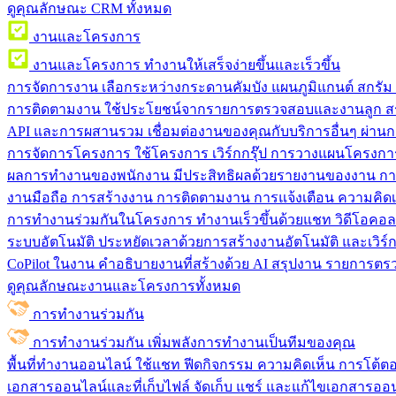
ดูคุณลักษณะ CRM ทั้งหมด
งานและโครงการ
งานและโครงการ
ทำงานให้เสร็จง่ายขึ้นและเร็วขึ้น
การจัดการงาน
เลือกระหว่างกระดานคัมบัง แผนภูมิแกนต์ สกรั
การติดตามงาน
ใช้ประโยชน์จากรายการตรวจสอบและงานลูก สร
API และการผสานรวม
เชื่อมต่องานของคุณกับบริการอื่นๆ ผ่าน
การจัดการโครงการ
ใช้โครงการ เวิร์กกรุ๊ป การวางแผนโครงการ
ผลการทำงานของพนักงาน
มีประสิทธิผลด้วยรายงานของงาน กา
งานมือถือ
การสร้างงาน การติดตามงาน การแจ้งเตือน ความคิดเ
การทำงานร่วมกันในโครงการ
ทํางานเร็วขึ้นด้วยแชท วิดีโอคอ
ระบบอัตโนมัติ
ประหยัดเวลาด้วยการสร้างงานอัตโนมัติ และเวิร์ก
CoPilot ในงาน
คำอธิบายงานที่สร้างด้วย AI สรุปงาน รายการต
ดูคุณลักษณะงานและโครงการทั้งหมด
การทำงานร่วมกัน
การทำงานร่วมกัน
เพิ่มพลังการทำงานเป็นทีมของคุณ
พื้นที่ทำงานออนไลน์
ใช้แชท ฟีดกิจกรรม ความคิดเห็น การโต้ตอบ 
เอกสารออนไลน์และที่เก็บไฟล์
จัดเก็บ แชร์ และแก้ไขเอกสารออน