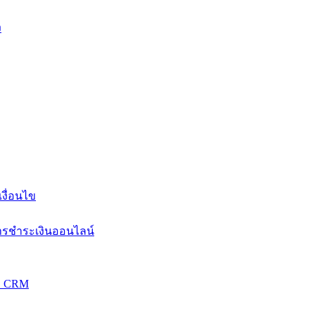
ง
งื่อนไข
การชำระเงินออนไลน์
วม CRM