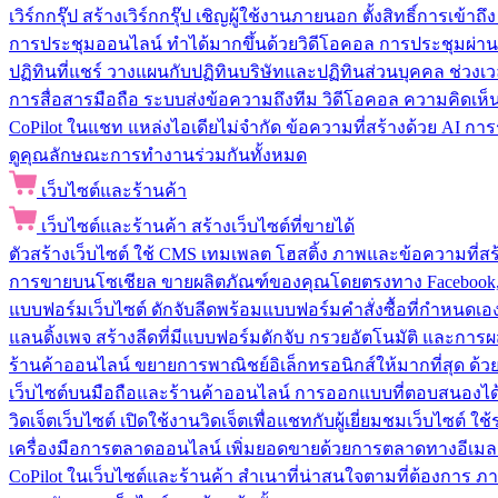
เวิร์กกรุ๊ป
สร้างเวิร์กกรุ๊ป เชิญผู้ใช้งานภายนอก ตั้งสิทธิ์การเ
การประชุมออนไลน์
ทำได้มากขึ้นด้วยวิดีโอคอล การประชุมผ่าน
ปฏิทินที่แชร์
วางแผนกับปฏิทินบริษัทและปฏิทินส่วนบุคคล ช่วงเ
การสื่อสารมือถือ
ระบบส่งข้อความถึงทีม วิดีโอคอล ความคิดเห็น ป
CoPilot ในแชท
แหล่งไอเดียไม่จำกัด ข้อความที่สร้างด้วย AI ก
ดูคุณลักษณะการทำงานร่วมกันทั้งหมด
เว็บไซต์และร้านค้า
เว็บไซต์และร้านค้า
สร้างเว็บไซต์ที่ขายได้
ตัวสร้างเว็บไซต์
ใช้ CMS เทมเพลต โฮสติ้ง ภาพและข้อความที่สร้า
การขายบนโซเชียล
ขายผลิตภัณฑ์ของคุณโดยตรงทาง Facebook, I
แบบฟอร์มเว็บไซต์
ดักจับลีดพร้อมแบบฟอร์มคำสั่งซื้อที่กำหนดเ
แลนดิ้งเพจ
สร้างลีดที่มีแบบฟอร์มดักจับ กรวยอัตโนมัติ และการผ
ร้านค้าออนไลน์
ขยายการพาณิชย์อิเล็กทรอนิกส์ให้มากที่สุด ด
เว็บไซต์บนมือถือและร้านค้าออนไลน์
การออกแบบที่ตอบสนองได้ด
วิดเจ็ตเว็บไซต์
เปิดใช้งานวิดเจ็ตเพื่อแชทกับผู้เยี่ยมชมเว็บไซ
เครื่องมือการตลาดออนไลน์
เพิ่มยอดขายด้วยการตลาดทางอีเมล
CoPilot ในเว็บไซต์และร้านค้า
สำเนาที่น่าสนใจตามที่ต้องการ ภ