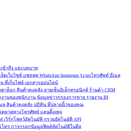
การเข้าถึง และบทบาท
ตเว็บไซต์ แชทสด WhatsApp Instagram ระบบโทรศัพท์ อีเมล
น ที่เก็บไฟล์ เอกสารออนไลน์
ตาล็อก สินค้าคงคลัง ลายเซ็นอิเล็กทรอนิกส์ ร้านค้า CRM
ำงานของพนักงาน ข้อมูลข่าวกรองการขาย รายงาน BI
เมล สินค้าคงคลัง ปฏิทิน ที่ปลายนิ้วของคุณ
ตลาดทางโทรศัพท์ แลนดิ้งเพจ
 เวิร์กโฟลว์อัตโนมัติ กรวยอัตโนมัติ API
โทร การกรอกข้อมูลฟิลด์อัตโนมัติในดีล