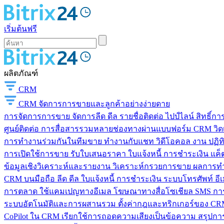
เริ่มต้นฟรี
ผลิตภัณฑ์
CRM
CRM
จัดการการขายและลูกค้าอย่างง่ายดาย
การจัดการการขาย
จัดการลีด ดีล รายชื่อติดต่อ ไปป์ไลน์ สิทธิ์
ศูนย์ติดต่อ
การสื่อสารรวมหลายช่องทางผ่านแบบฟอร์ม CRM วิดเจ็
การทำงานร่วมกันในทีมขาย
ทำงานกับแชท วิดีโอคอล งาน ปฏิทิ
การเปิดใช้การขาย
รับใบเสนอราคา ใบแจ้งหนี้ การชำระเงิน แค็ต
ข้อมูลเชิงวิเคราะห์และรายงาน
วิเคราะห์กรวยการขาย ผลการท
CRM บนมือถือ
ลีด ดีล ใบแจ้งหนี้ การชำระเงิน ระบบโทรศัพท์ อี
การตลาด
ใช้แคมเปญทางอีเมล โฆษณาทางสื่อโซเชียล SMS การ
ระบบอัตโนมัติและการผสานรวม
ตั้งค่ากฎและทริกเกอร์ของ CRM
CoPilot ใน CRM
เรียกใช้การถอดความเสียงเป็นข้อความ สรุปการ