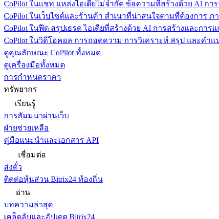
CoPilot ในแชท
แหล่งไอเดียไม่จำกัด ข้อความที่สร้างด้วย AI ก
CoPilot ในเว็บไซต์และร้านค้า
สำเนาที่น่าสนใจตามที่ต้องการ ภ
CoPilot ในฟีด
สรุปเธรด ไอเดียที่สร้างด้วย AI การสร้างและการ
CoPilot ในวิดีโอคอล
การถอดความ การวิเคราะห์ สรุป และคำแนะ
ดูคุณลักษณะ CoPilot ทั้งหมด
ดูเครื่องมือทั้งหมด
การกำหนดราคา
ทรัพยากร
เรียนรู้
การสัมมนาผ่านเว็บ
ฝ่ายช่วยเหลือ
คู่มือแนะนำและเอกสาร API
เชื่อมต่อ
ส่งตั๋ว
ติดต่อหุ้นส่วน Bitrix24 ท้องถิ่น
อ่าน
บทความล่าสุด
เคล็ดลับและอัปเดต Bitrix24