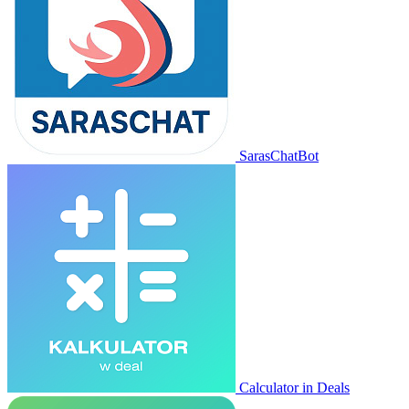
SarasChatBot
Calculator in Deals