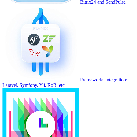
Bitrix24 and SendPulse
Frameworks integration:
Laravel, Symfony, Yii, RoR, etc