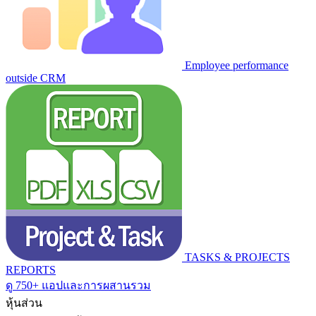
Employee performance
outside CRM
TASKS & PROJECTS
REPORTS
ดู 750+ แอปและการผสานรวม
หุ้นส่วน