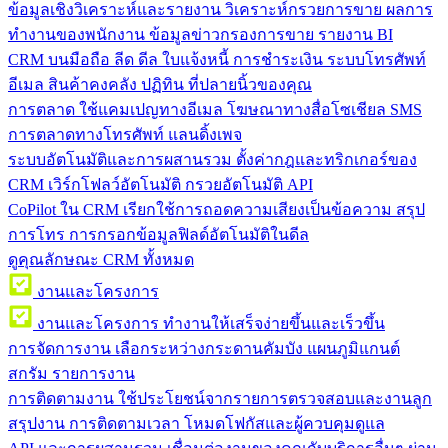
ข้อมูลเชิงวิเคราะห์และรายงาน
วิเคราะห์กรวยการขาย ผลการ
ทำงานของพนักงาน ข้อมูลข่าวกรองการขาย รายงาน BI
CRM บนมือถือ
ลีด ดีล ใบแจ้งหนี้ การชำระเงิน ระบบโทรศัพท์
อีเมล สินค้าคงคลัง ปฏิทิน ที่ปลายนิ้วของคุณ
การตลาด
ใช้แคมเปญทางอีเมล โฆษณาทางสื่อโซเชียล SMS
การตลาดทางโทรศัพท์ แลนดิ้งเพจ
ระบบอัตโนมัติและการผสานรวม
ตั้งค่ากฎและทริกเกอร์ของ
CRM เวิร์กโฟลว์อัตโนมัติ กรวยอัตโนมัติ API
CoPilot ใน CRM
เรียกใช้การถอดความเสียงเป็นข้อความ สรุป
การโทร การกรอกข้อมูลฟิลด์อัตโนมัติในดีล
ดูคุณลักษณะ CRM ทั้งหมด
งานและโครงการ
งานและโครงการ
ทำงานให้เสร็จง่ายขึ้นและเร็วขึ้น
การจัดการงาน
เลือกระหว่างกระดานคัมบัง แผนภูมิแกนต์
สกรัม รายการงาน
การติดตามงาน
ใช้ประโยชน์จากรายการตรวจสอบและงานลูก
สรุปงาน การติดตามเวลา โหมดโฟกัสและผู้ควบคุมดูแล