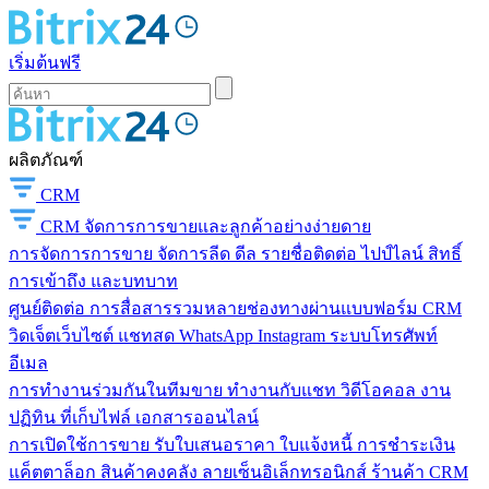
เริ่มต้นฟรี
ผลิตภัณฑ์
CRM
CRM
จัดการการขายและลูกค้าอย่างง่ายดาย
การจัดการการขาย
จัดการลีด ดีล รายชื่อติดต่อ ไปป์ไลน์ สิทธิ์
การเข้าถึง และบทบาท
ศูนย์ติดต่อ
การสื่อสารรวมหลายช่องทางผ่านแบบฟอร์ม CRM
วิดเจ็ตเว็บไซต์ แชทสด WhatsApp Instagram ระบบโทรศัพท์
อีเมล
การทำงานร่วมกันในทีมขาย
ทำงานกับแชท วิดีโอคอล งาน
ปฏิทิน ที่เก็บไฟล์ เอกสารออนไลน์
การเปิดใช้การขาย
รับใบเสนอราคา ใบแจ้งหนี้ การชำระเงิน
แค็ตตาล็อก สินค้าคงคลัง ลายเซ็นอิเล็กทรอนิกส์ ร้านค้า CRM