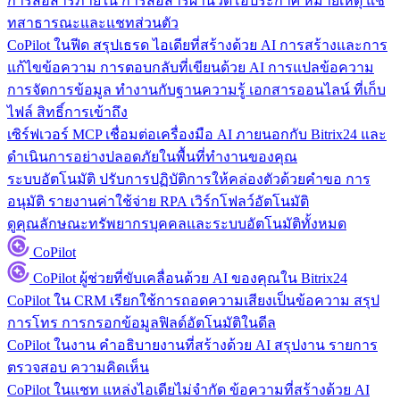
การสื่อสารภายใน
การสื่อสารผ่านวิดีโอประกาศ หมายเหตุ แช
ทสาธารณะและแชทส่วนตัว
CoPilot ในฟีด
สรุปเธรด ไอเดียที่สร้างด้วย AI การสร้างและการ
แก้ไขข้อความ การตอบกลับที่เขียนด้วย AI การแปลข้อความ
การจัดการข้อมูล
ทำงานกับฐานความรู้ เอกสารออนไลน์ ที่เก็บ
ไฟล์ สิทธิ์การเข้าถึง
เซิร์ฟเวอร์ MCP
เชื่อมต่อเครื่องมือ AI ภายนอกกับ Bitrix24 และ
ดำเนินการอย่างปลอดภัยในพื้นที่ทำงานของคุณ
ระบบอัตโนมัติ
ปรับการปฏิบัติการให้คล่องตัวด้วยคำขอ การ
อนุมัติ รายงานค่าใช้จ่าย RPA เวิร์กโฟลว์อัตโนมัติ
ดูคุณลักษณะทรัพยากรบุคคลและระบบอัตโนมัติทั้งหมด
CoPilot
CoPilot
ผู้ช่วยที่ขับเคลื่อนด้วย AI ของคุณใน Bitrix24
CoPilot ใน CRM
เรียกใช้การถอดความเสียงเป็นข้อความ สรุป
การโทร การกรอกข้อมูลฟิลด์อัตโนมัติในดีล
CoPilot ในงาน
คำอธิบายงานที่สร้างด้วย AI สรุปงาน รายการ
ตรวจสอบ ความคิดเห็น
CoPilot ในแชท
แหล่งไอเดียไม่จำกัด ข้อความที่สร้างด้วย AI