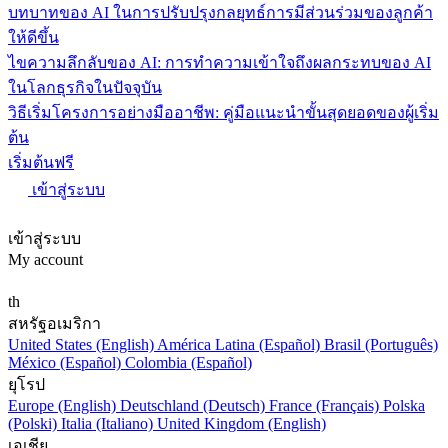
บทบาทของ AI ในการปรับปรุงกลยุทธ์การมีส่วนร่วมของลูกค้า
ให้ดีขึ้น
ไขความลึกลับของ AI: การทำความเข้าใจถึงผลกระทบของ AI
ในโลกธุรกิจในปัจจุบัน
วิธีเริ่มโครงการอย่างมืออาชีพ: คู่มือแนะนำขั้นสุดยอดของผู้เริ่ม
ต้น
เริ่มต้นฟรี
เข้าสู่ระบบ
เข้าสู่ระบบ
My account
th
สหรัฐอเมริกา
United States (English)
América Latina (Español)
Brasil (Português)
México (Español)
Colombia (Español)
ยุโรป
Europe (English)
Deutschland (Deutsch)
France (Français)
Polska
(Polski)
Italia (Italiano)
United Kingdom (English)
เอเชีย