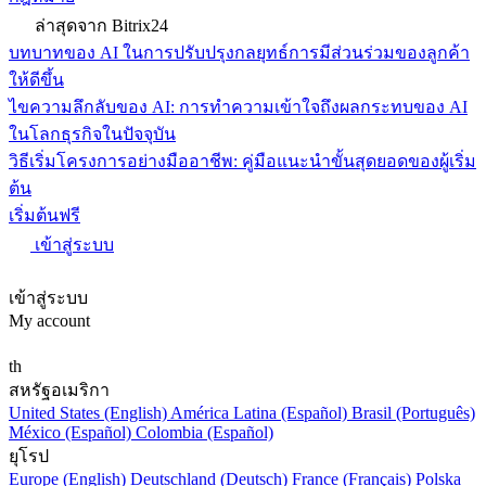
ล่าสุดจาก Bitrix24
บทบาทของ AI ในการปรับปรุงกลยุทธ์การมีส่วนร่วมของลูกค้า
ให้ดีขึ้น
ไขความลึกลับของ AI: การทำความเข้าใจถึงผลกระทบของ AI
ในโลกธุรกิจในปัจจุบัน
วิธีเริ่มโครงการอย่างมืออาชีพ: คู่มือแนะนำขั้นสุดยอดของผู้เริ่ม
ต้น
เริ่มต้นฟรี
เข้าสู่ระบบ
เข้าสู่ระบบ
My account
th
สหรัฐอเมริกา
United States (English)
América Latina (Español)
Brasil (Português)
México (Español)
Colombia (Español)
ยุโรป
Europe (English)
Deutschland (Deutsch)
France (Français)
Polska