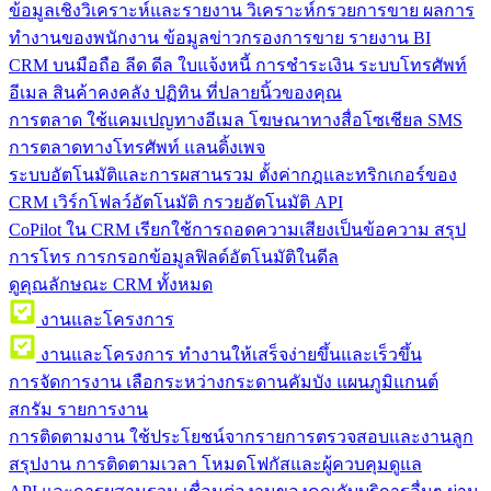
ข้อมูลเชิงวิเคราะห์และรายงาน
วิเคราะห์กรวยการขาย ผลการ
ทำงานของพนักงาน ข้อมูลข่าวกรองการขาย รายงาน BI
CRM บนมือถือ
ลีด ดีล ใบแจ้งหนี้ การชำระเงิน ระบบโทรศัพท์
อีเมล สินค้าคงคลัง ปฏิทิน ที่ปลายนิ้วของคุณ
การตลาด
ใช้แคมเปญทางอีเมล โฆษณาทางสื่อโซเชียล SMS
การตลาดทางโทรศัพท์ แลนดิ้งเพจ
ระบบอัตโนมัติและการผสานรวม
ตั้งค่ากฎและทริกเกอร์ของ
CRM เวิร์กโฟลว์อัตโนมัติ กรวยอัตโนมัติ API
CoPilot ใน CRM
เรียกใช้การถอดความเสียงเป็นข้อความ สรุป
การโทร การกรอกข้อมูลฟิลด์อัตโนมัติในดีล
ดูคุณลักษณะ CRM ทั้งหมด
งานและโครงการ
งานและโครงการ
ทำงานให้เสร็จง่ายขึ้นและเร็วขึ้น
การจัดการงาน
เลือกระหว่างกระดานคัมบัง แผนภูมิแกนต์
สกรัม รายการงาน
การติดตามงาน
ใช้ประโยชน์จากรายการตรวจสอบและงานลูก
สรุปงาน การติดตามเวลา โหมดโฟกัสและผู้ควบคุมดูแล