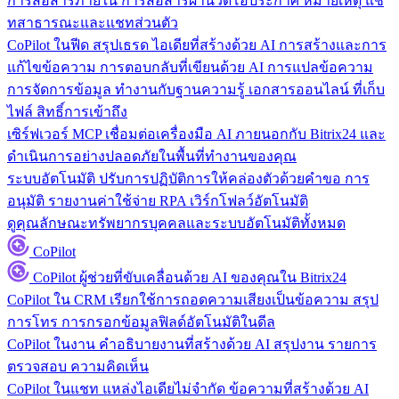
การสื่อสารภายใน
การสื่อสารผ่านวิดีโอประกาศ หมายเหตุ แช
ทสาธารณะและแชทส่วนตัว
CoPilot ในฟีด
สรุปเธรด ไอเดียที่สร้างด้วย AI การสร้างและการ
แก้ไขข้อความ การตอบกลับที่เขียนด้วย AI การแปลข้อความ
การจัดการข้อมูล
ทำงานกับฐานความรู้ เอกสารออนไลน์ ที่เก็บ
ไฟล์ สิทธิ์การเข้าถึง
เซิร์ฟเวอร์ MCP
เชื่อมต่อเครื่องมือ AI ภายนอกกับ Bitrix24 และ
ดำเนินการอย่างปลอดภัยในพื้นที่ทำงานของคุณ
ระบบอัตโนมัติ
ปรับการปฏิบัติการให้คล่องตัวด้วยคำขอ การ
อนุมัติ รายงานค่าใช้จ่าย RPA เวิร์กโฟลว์อัตโนมัติ
ดูคุณลักษณะทรัพยากรบุคคลและระบบอัตโนมัติทั้งหมด
CoPilot
CoPilot
ผู้ช่วยที่ขับเคลื่อนด้วย AI ของคุณใน Bitrix24
CoPilot ใน CRM
เรียกใช้การถอดความเสียงเป็นข้อความ สรุป
การโทร การกรอกข้อมูลฟิลด์อัตโนมัติในดีล
CoPilot ในงาน
คำอธิบายงานที่สร้างด้วย AI สรุปงาน รายการ
ตรวจสอบ ความคิดเห็น
CoPilot ในแชท
แหล่งไอเดียไม่จำกัด ข้อความที่สร้างด้วย AI