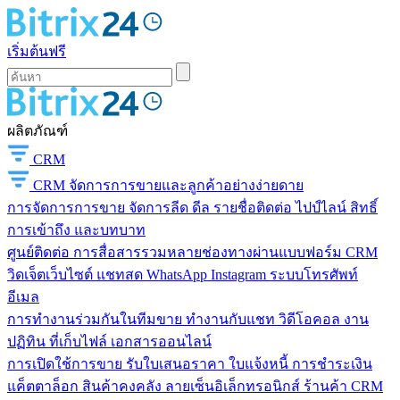
เริ่มต้นฟรี
ผลิตภัณฑ์
CRM
CRM
จัดการการขายและลูกค้าอย่างง่ายดาย
การจัดการการขาย
จัดการลีด ดีล รายชื่อติดต่อ ไปป์ไลน์ สิทธิ์
การเข้าถึง และบทบาท
ศูนย์ติดต่อ
การสื่อสารรวมหลายช่องทางผ่านแบบฟอร์ม CRM
วิดเจ็ตเว็บไซต์ แชทสด WhatsApp Instagram ระบบโทรศัพท์
อีเมล
การทำงานร่วมกันในทีมขาย
ทำงานกับแชท วิดีโอคอล งาน
ปฏิทิน ที่เก็บไฟล์ เอกสารออนไลน์
การเปิดใช้การขาย
รับใบเสนอราคา ใบแจ้งหนี้ การชำระเงิน
แค็ตตาล็อก สินค้าคงคลัง ลายเซ็นอิเล็กทรอนิกส์ ร้านค้า CRM