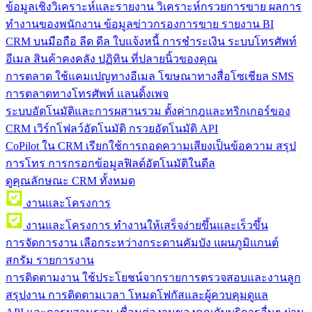
ข้อมูลเชิงวิเคราะห์และรายงาน
วิเคราะห์กรวยการขาย ผลการ
ทำงานของพนักงาน ข้อมูลข่าวกรองการขาย รายงาน BI
CRM บนมือถือ
ลีด ดีล ใบแจ้งหนี้ การชำระเงิน ระบบโทรศัพท์
อีเมล สินค้าคงคลัง ปฏิทิน ที่ปลายนิ้วของคุณ
การตลาด
ใช้แคมเปญทางอีเมล โฆษณาทางสื่อโซเชียล SMS
การตลาดทางโทรศัพท์ แลนดิ้งเพจ
ระบบอัตโนมัติและการผสานรวม
ตั้งค่ากฎและทริกเกอร์ของ
CRM เวิร์กโฟลว์อัตโนมัติ กรวยอัตโนมัติ API
CoPilot ใน CRM
เรียกใช้การถอดความเสียงเป็นข้อความ สรุป
การโทร การกรอกข้อมูลฟิลด์อัตโนมัติในดีล
ดูคุณลักษณะ CRM ทั้งหมด
งานและโครงการ
งานและโครงการ
ทำงานให้เสร็จง่ายขึ้นและเร็วขึ้น
การจัดการงาน
เลือกระหว่างกระดานคัมบัง แผนภูมิแกนต์
สกรัม รายการงาน
การติดตามงาน
ใช้ประโยชน์จากรายการตรวจสอบและงานลูก
สรุปงาน การติดตามเวลา โหมดโฟกัสและผู้ควบคุมดูแล