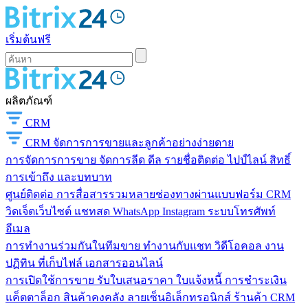
เริ่มต้นฟรี
ผลิตภัณฑ์
CRM
CRM
จัดการการขายและลูกค้าอย่างง่ายดาย
การจัดการการขาย
จัดการลีด ดีล รายชื่อติดต่อ ไปป์ไลน์ สิทธิ์
การเข้าถึง และบทบาท
ศูนย์ติดต่อ
การสื่อสารรวมหลายช่องทางผ่านแบบฟอร์ม CRM
วิดเจ็ตเว็บไซต์ แชทสด WhatsApp Instagram ระบบโทรศัพท์
อีเมล
การทำงานร่วมกันในทีมขาย
ทำงานกับแชท วิดีโอคอล งาน
ปฏิทิน ที่เก็บไฟล์ เอกสารออนไลน์
การเปิดใช้การขาย
รับใบเสนอราคา ใบแจ้งหนี้ การชำระเงิน
แค็ตตาล็อก สินค้าคงคลัง ลายเซ็นอิเล็กทรอนิกส์ ร้านค้า CRM