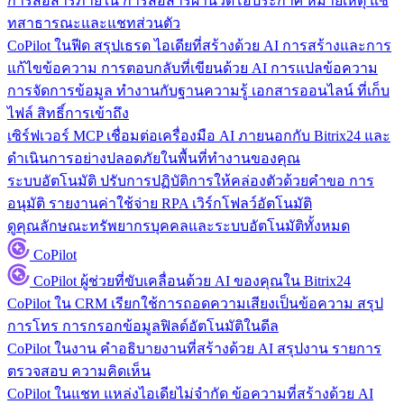
การสื่อสารภายใน
การสื่อสารผ่านวิดีโอประกาศ หมายเหตุ แช
ทสาธารณะและแชทส่วนตัว
CoPilot ในฟีด
สรุปเธรด ไอเดียที่สร้างด้วย AI การสร้างและการ
แก้ไขข้อความ การตอบกลับที่เขียนด้วย AI การแปลข้อความ
การจัดการข้อมูล
ทำงานกับฐานความรู้ เอกสารออนไลน์ ที่เก็บ
ไฟล์ สิทธิ์การเข้าถึง
เซิร์ฟเวอร์ MCP
เชื่อมต่อเครื่องมือ AI ภายนอกกับ Bitrix24 และ
ดำเนินการอย่างปลอดภัยในพื้นที่ทำงานของคุณ
ระบบอัตโนมัติ
ปรับการปฏิบัติการให้คล่องตัวด้วยคำขอ การ
อนุมัติ รายงานค่าใช้จ่าย RPA เวิร์กโฟลว์อัตโนมัติ
ดูคุณลักษณะทรัพยากรบุคคลและระบบอัตโนมัติทั้งหมด
CoPilot
CoPilot
ผู้ช่วยที่ขับเคลื่อนด้วย AI ของคุณใน Bitrix24
CoPilot ใน CRM
เรียกใช้การถอดความเสียงเป็นข้อความ สรุป
การโทร การกรอกข้อมูลฟิลด์อัตโนมัติในดีล
CoPilot ในงาน
คำอธิบายงานที่สร้างด้วย AI สรุปงาน รายการ
ตรวจสอบ ความคิดเห็น
CoPilot ในแชท
แหล่งไอเดียไม่จำกัด ข้อความที่สร้างด้วย AI