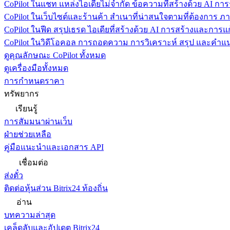
CoPilot ในแชท
แหล่งไอเดียไม่จำกัด ข้อความที่สร้างด้วย AI ก
CoPilot ในเว็บไซต์และร้านค้า
สำเนาที่น่าสนใจตามที่ต้องการ ภ
CoPilot ในฟีด
สรุปเธรด ไอเดียที่สร้างด้วย AI การสร้างและการ
CoPilot ในวิดีโอคอล
การถอดความ การวิเคราะห์ สรุป และคำแนะ
ดูคุณลักษณะ CoPilot ทั้งหมด
ดูเครื่องมือทั้งหมด
การกำหนดราคา
ทรัพยากร
เรียนรู้
การสัมมนาผ่านเว็บ
ฝ่ายช่วยเหลือ
คู่มือแนะนำและเอกสาร API
เชื่อมต่อ
ส่งตั๋ว
ติดต่อหุ้นส่วน Bitrix24 ท้องถิ่น
อ่าน
บทความล่าสุด
เคล็ดลับและอัปเดต Bitrix24