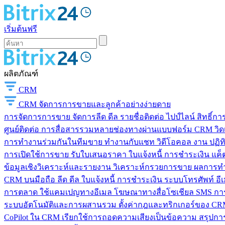
เริ่มต้นฟรี
ผลิตภัณฑ์
CRM
CRM
จัดการการขายและลูกค้าอย่างง่ายดาย
การจัดการการขาย
จัดการลีด ดีล รายชื่อติดต่อ ไปป์ไลน์ สิทธิ์
ศูนย์ติดต่อ
การสื่อสารรวมหลายช่องทางผ่านแบบฟอร์ม CRM วิดเจ็
การทำงานร่วมกันในทีมขาย
ทำงานกับแชท วิดีโอคอล งาน ปฏิทิ
การเปิดใช้การขาย
รับใบเสนอราคา ใบแจ้งหนี้ การชำระเงิน แค็ต
ข้อมูลเชิงวิเคราะห์และรายงาน
วิเคราะห์กรวยการขาย ผลการท
CRM บนมือถือ
ลีด ดีล ใบแจ้งหนี้ การชำระเงิน ระบบโทรศัพท์ อี
การตลาด
ใช้แคมเปญทางอีเมล โฆษณาทางสื่อโซเชียล SMS การ
ระบบอัตโนมัติและการผสานรวม
ตั้งค่ากฎและทริกเกอร์ของ CRM
CoPilot ใน CRM
เรียกใช้การถอดความเสียงเป็นข้อความ สรุปการ