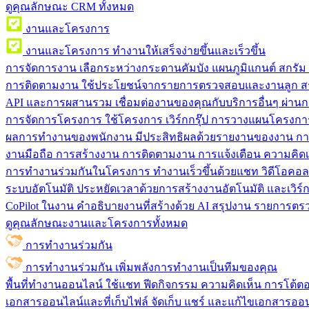
ดูคุณลักษณะ CRM ทั้งหมด
งานและโครงการ
งานและโครงการ
ทำงานให้เสร็จง่ายขึ้นและเร็วขึ้น
การจัดการงาน
เลือกระหว่างกระดานคัมบัง แผนภูมิแกนต์ สกรั
การติดตามงาน
ใช้ประโยชน์จากรายการตรวจสอบและงานลูก สร
API และการผสานรวม
เชื่อมต่องานของคุณกับบริการอื่นๆ ผ่าน
การจัดการโครงการ
ใช้โครงการ เวิร์กกรุ๊ป การวางแผนโครงการ
ผลการทำงานของพนักงาน
มีประสิทธิผลด้วยรายงานของงาน กา
งานมือถือ
การสร้างงาน การติดตามงาน การแจ้งเตือน ความคิดเ
การทำงานร่วมกันในโครงการ
ทํางานเร็วขึ้นด้วยแชท วิดีโอคอ
ระบบอัตโนมัติ
ประหยัดเวลาด้วยการสร้างงานอัตโนมัติ และเวิร์ก
CoPilot ในงาน
คำอธิบายงานที่สร้างด้วย AI สรุปงาน รายการต
ดูคุณลักษณะงานและโครงการทั้งหมด
การทำงานร่วมกัน
การทำงานร่วมกัน
เพิ่มพลังการทำงานเป็นทีมของคุณ
พื้นที่ทำงานออนไลน์
ใช้แชท ฟีดกิจกรรม ความคิดเห็น การโต้ตอบ 
เอกสารออนไลน์และที่เก็บไฟล์
จัดเก็บ แชร์ และแก้ไขเอกสารออน