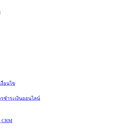
ง
งื่อนไข
การชำระเงินออนไลน์
วม CRM