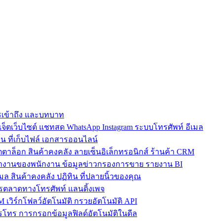
การเข้าถึง และบทบาท
ตเว็บไซต์ แชทสด WhatsApp Instagram ระบบโทรศัพท์ อีเมล
น ที่เก็บไฟล์ เอกสารออนไลน์
ตาล็อก สินค้าคงคลัง ลายเซ็นอิเล็กทรอนิกส์ ร้านค้า CRM
ำงานของพนักงาน ข้อมูลข่าวกรองการขาย รายงาน BI
เมล สินค้าคงคลัง ปฏิทิน ที่ปลายนิ้วของคุณ
ตลาดทางโทรศัพท์ แลนดิ้งเพจ
 เวิร์กโฟลว์อัตโนมัติ กรวยอัตโนมัติ API
โทร การกรอกข้อมูลฟิลด์อัตโนมัติในดีล