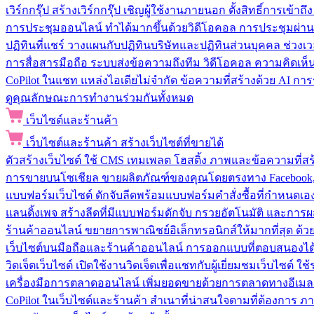
เวิร์กกรุ๊ป
สร้างเวิร์กกรุ๊ป เชิญผู้ใช้งานภายนอก ตั้งสิทธิ์การเ
การประชุมออนไลน์
ทำได้มากขึ้นด้วยวิดีโอคอล การประชุมผ่าน
ปฏิทินที่แชร์
วางแผนกับปฏิทินบริษัทและปฏิทินส่วนบุคคล ช่วงเ
การสื่อสารมือถือ
ระบบส่งข้อความถึงทีม วิดีโอคอล ความคิดเห็น ป
CoPilot ในแชท
แหล่งไอเดียไม่จำกัด ข้อความที่สร้างด้วย AI ก
ดูคุณลักษณะการทำงานร่วมกันทั้งหมด
เว็บไซต์และร้านค้า
เว็บไซต์และร้านค้า
สร้างเว็บไซต์ที่ขายได้
ตัวสร้างเว็บไซต์
ใช้ CMS เทมเพลต โฮสติ้ง ภาพและข้อความที่สร้า
การขายบนโซเชียล
ขายผลิตภัณฑ์ของคุณโดยตรงทาง Facebook, I
แบบฟอร์มเว็บไซต์
ดักจับลีดพร้อมแบบฟอร์มคำสั่งซื้อที่กำหนดเ
แลนดิ้งเพจ
สร้างลีดที่มีแบบฟอร์มดักจับ กรวยอัตโนมัติ และการผ
ร้านค้าออนไลน์
ขยายการพาณิชย์อิเล็กทรอนิกส์ให้มากที่สุด ด
เว็บไซต์บนมือถือและร้านค้าออนไลน์
การออกแบบที่ตอบสนองได้ด
วิดเจ็ตเว็บไซต์
เปิดใช้งานวิดเจ็ตเพื่อแชทกับผู้เยี่ยมชมเว็บไซ
เครื่องมือการตลาดออนไลน์
เพิ่มยอดขายด้วยการตลาดทางอีเมล
CoPilot ในเว็บไซต์และร้านค้า
สำเนาที่น่าสนใจตามที่ต้องการ ภ