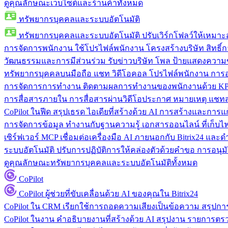
ดูคุณลักษณะเว็บไซต์และร้านค้าทั้งหมด
ทรัพยากรบุคคลและระบบอัตโนมัติ
ทรัพยากรบุคคลและระบบอัตโนมัติ
ปรับเวิร์กโฟลว์ให้เหมา
การจัดการพนักงาน
ใช้โปรไฟล์พนักงาน โครงสร้างบริษัท สิทธิ์กา
วัฒนธรรมและการมีส่วนร่วม
รับข่าวบริษัท โพล ป้ายแสดงความ
ทรัพยากรบุคคลบนมือถือ
แชท วิดีโอคอล โปรไฟล์พนักงาน การอน
การจัดการการทำงาน
ติดตามผลการทำงานของพนักงานด้วย KPI
การสื่อสารภายใน
การสื่อสารผ่านวิดีโอประกาศ หมายเหตุ แ
CoPilot ในฟีด
สรุปเธรด ไอเดียที่สร้างด้วย AI การสร้างและการ
การจัดการข้อมูล
ทำงานกับฐานความรู้ เอกสารออนไลน์ ที่เก็บไฟล์
เซิร์ฟเวอร์ MCP
เชื่อมต่อเครื่องมือ AI ภายนอกกับ Bitrix24 แล
ระบบอัตโนมัติ
ปรับการปฏิบัติการให้คล่องตัวด้วยคำขอ การอนุมัต
ดูคุณลักษณะทรัพยากรบุคคลและระบบอัตโนมัติทั้งหมด
CoPilot
CoPilot
ผู้ช่วยที่ขับเคลื่อนด้วย AI ของคุณใน Bitrix24
CoPilot ใน CRM
เรียกใช้การถอดความเสียงเป็นข้อความ สรุปการ
CoPilot ในงาน
คำอธิบายงานที่สร้างด้วย AI สรุปงาน รายการต