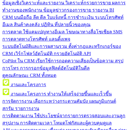
ข้อมูลเชิงวิเคราะห์และรายงาน
วิเคราะห์กรวยการขาย ผลการ
ทำงานของพนักงาน ข้อมูลข่าวกรองการขาย รายงาน BI
CRM บนมือถือ
ลีด ดีล ใบแจ้งหนี้ การชำระเงิน ระบบโทรศัพท์
อีเมล สินค้าคงคลัง ปฏิทิน ที่ปลายนิ้วของคุณ
การตลาด
ใช้แคมเปญทางอีเมล โฆษณาทางสื่อโซเชียล SMS
การตลาดทางโทรศัพท์ แลนดิ้งเพจ
ระบบอัตโนมัติและการผสานรวม
ตั้งค่ากฎและทริกเกอร์ของ
CRM เวิร์กโฟลว์อัตโนมัติ กรวยอัตโนมัติ API
CoPilot ใน CRM
เรียกใช้การถอดความเสียงเป็นข้อความ สรุป
การโทร การกรอกข้อมูลฟิลด์อัตโนมัติในดีล
ดูคุณลักษณะ CRM ทั้งหมด
งานและโครงการ
งานและโครงการ
ทำงานให้เสร็จง่ายขึ้นและเร็วขึ้น
การจัดการงาน
เลือกระหว่างกระดานคัมบัง แผนภูมิแกนต์
สกรัม รายการงาน
การติดตามงาน
ใช้ประโยชน์จากรายการตรวจสอบและงานลูก
สรุปงาน การติดตามเวลา โหมดโฟกัสและผู้ควบคุมดูแล