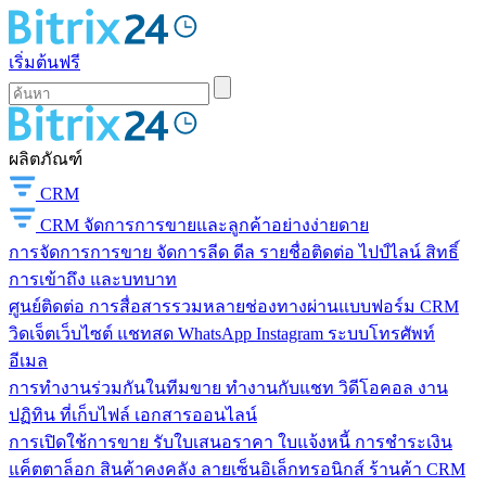
เริ่มต้นฟรี
ผลิตภัณฑ์
CRM
CRM
จัดการการขายและลูกค้าอย่างง่ายดาย
การจัดการการขาย
จัดการลีด ดีล รายชื่อติดต่อ ไปป์ไลน์ สิทธิ์
การเข้าถึง และบทบาท
ศูนย์ติดต่อ
การสื่อสารรวมหลายช่องทางผ่านแบบฟอร์ม CRM
วิดเจ็ตเว็บไซต์ แชทสด WhatsApp Instagram ระบบโทรศัพท์
อีเมล
การทำงานร่วมกันในทีมขาย
ทำงานกับแชท วิดีโอคอล งาน
ปฏิทิน ที่เก็บไฟล์ เอกสารออนไลน์
การเปิดใช้การขาย
รับใบเสนอราคา ใบแจ้งหนี้ การชำระเงิน
แค็ตตาล็อก สินค้าคงคลัง ลายเซ็นอิเล็กทรอนิกส์ ร้านค้า CRM