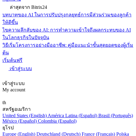
ล่าสุดจาก Bitrix24
บทบาทของ AI ในการปรับปรุงกลยุทธ์การมีส่วนร่วมของลูกค้า
ให้ดีขึ้น
ไขความลึกลับของ AI: การทำความเข้าใจถึงผลกระทบของ AI
ในโลกธุรกิจในปัจจุบัน
วิธีเริ่มโครงการอย่างมืออาชีพ: คู่มือแนะนำขั้นสุดยอดของผู้เริ่ม
ต้น
เริ่มต้นฟรี
เข้าสู่ระบบ
เข้าสู่ระบบ
My account
th
สหรัฐอเมริกา
United States (English)
América Latina (Español)
Brasil (Português)
México (Español)
Colombia (Español)
ยุโรป
Europe (English)
Deutschland (Deutsch)
France (Français)
Polska