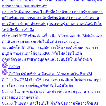
การสื่อสารภายใน
การสื่อสารผ่านวิดีโอประกาศ หมายเหตุ แช
ทสาธารณะและแชทส่วนตัว
CoPilot ในฟีด
สรุปเธรด ไอเดียที่สร้างด้วย AI การสร้างและการ
แก้ไขข้อความ การตอบกลับที่เขียนด้วย AI การแปลข้อความ
การจัดการข้อมูล
ทำงานกับฐานความรู้ เอกสารออนไลน์ ที่เก็บ
ไฟล์ สิทธิ์การเข้าถึง
เซิร์ฟเวอร์ MCP
เชื่อมต่อเครื่องมือ AI ภายนอกกับ Bitrix24 และ
ดำเนินการอย่างปลอดภัยในพื้นที่ทำงานของคุณ
ระบบอัตโนมัติ
ปรับการปฏิบัติการให้คล่องตัวด้วยคำขอ การ
อนุมัติ รายงานค่าใช้จ่าย RPA เวิร์กโฟลว์อัตโนมัติ
ดูคุณลักษณะทรัพยากรบุคคลและระบบอัตโนมัติทั้งหมด
CoPilot
CoPilot
ผู้ช่วยที่ขับเคลื่อนด้วย AI ของคุณใน Bitrix24
CoPilot ใน CRM
เรียกใช้การถอดความเสียงเป็นข้อความ สรุป
การโทร การกรอกข้อมูลฟิลด์อัตโนมัติในดีล
CoPilot ในงาน
คำอธิบายงานที่สร้างด้วย AI สรุปงาน รายการ
ตรวจสอบ ความคิดเห็น
CoPilot ในแชท
แหล่งไอเดียไม่จำกัด ข้อความที่สร้างด้วย AI