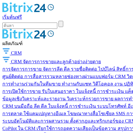
เริ่มต้นฟรี
ผลิตภัณฑ์
CRM
CRM
จัดการการขายและลูกค้าอย่างง่ายดาย
การจัดการการขาย
จัดการลีด ดีล รายชื่อติดต่อ ไปป์ไลน์ สิทธิ์
ศูนย์ติดต่อ
การสื่อสารรวมหลายช่องทางผ่านแบบฟอร์ม CRM วิดเจ็
การทำงานร่วมกันในทีมขาย
ทำงานกับแชท วิดีโอคอล งาน ปฏิทิ
การเปิดใช้การขาย
รับใบเสนอราคา ใบแจ้งหนี้ การชำระเงิน แค็ต
ข้อมูลเชิงวิเคราะห์และรายงาน
วิเคราะห์กรวยการขาย ผลการท
CRM บนมือถือ
ลีด ดีล ใบแจ้งหนี้ การชำระเงิน ระบบโทรศัพท์ อี
การตลาด
ใช้แคมเปญทางอีเมล โฆษณาทางสื่อโซเชียล SMS การ
ระบบอัตโนมัติและการผสานรวม
ตั้งค่ากฎและทริกเกอร์ของ CRM
CoPilot ใน CRM
เรียกใช้การถอดความเสียงเป็นข้อความ สรุปการ