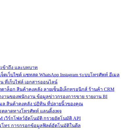
การเข้าถึง และบทบาท
ตเว็บไซต์ แชทสด WhatsApp Instagram ระบบโทรศัพท์ อีเมล
น ที่เก็บไฟล์ เอกสารออนไลน์
ตาล็อก สินค้าคงคลัง ลายเซ็นอิเล็กทรอนิกส์ ร้านค้า CRM
ำงานของพนักงาน ข้อมูลข่าวกรองการขาย รายงาน BI
เมล สินค้าคงคลัง ปฏิทิน ที่ปลายนิ้วของคุณ
ตลาดทางโทรศัพท์ แลนดิ้งเพจ
 เวิร์กโฟลว์อัตโนมัติ กรวยอัตโนมัติ API
โทร การกรอกข้อมูลฟิลด์อัตโนมัติในดีล