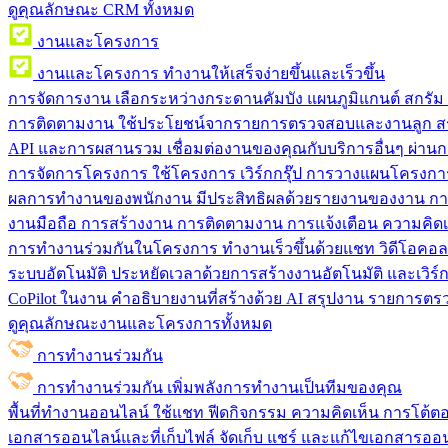
ดูคุณลักษณะ CRM ทั้งหมด
งานและโครงการ
งานและโครงการ
ทำงานให้เสร็จง่ายขึ้นและเร็วขึ้น
การจัดการงาน
เลือกระหว่างกระดานคัมบัง แผนภูมิแกนต์ สกรั
การติดตามงาน
ใช้ประโยชน์จากรายการตรวจสอบและงานลูก สร
API และการผสานรวม
เชื่อมต่องานของคุณกับบริการอื่นๆ ผ่าน
การจัดการโครงการ
ใช้โครงการ เวิร์กกรุ๊ป การวางแผนโครงการ
ผลการทำงานของพนักงาน
มีประสิทธิผลด้วยรายงานของงาน กา
งานมือถือ
การสร้างงาน การติดตามงาน การแจ้งเตือน ความคิดเ
การทำงานร่วมกันในโครงการ
ทํางานเร็วขึ้นด้วยแชท วิดีโอคอ
ระบบอัตโนมัติ
ประหยัดเวลาด้วยการสร้างงานอัตโนมัติ และเวิร์ก
CoPilot ในงาน
คำอธิบายงานที่สร้างด้วย AI สรุปงาน รายการต
ดูคุณลักษณะงานและโครงการทั้งหมด
การทำงานร่วมกัน
การทำงานร่วมกัน
เพิ่มพลังการทำงานเป็นทีมของคุณ
พื้นที่ทำงานออนไลน์
ใช้แชท ฟีดกิจกรรม ความคิดเห็น การโต้ตอบ 
เอกสารออนไลน์และที่เก็บไฟล์
จัดเก็บ แชร์ และแก้ไขเอกสารออน