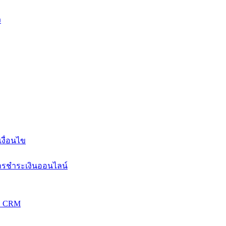
ง
งื่อนไข
การชำระเงินออนไลน์
วม CRM