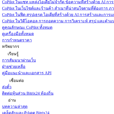
CoPilot ในแชท
แหล่งไอเดียไม่จำกัด ข้อความที่สร้างด้วย AI ก
CoPilot ในเว็บไซต์และร้านค้า
สำเนาที่น่าสนใจตามที่ต้องการ ภ
CoPilot ในฟีด
สรุปเธรด ไอเดียที่สร้างด้วย AI การสร้างและการ
CoPilot ในวิดีโอคอล
การถอดความ การวิเคราะห์ สรุป และคำแนะ
ดูคุณลักษณะ CoPilot ทั้งหมด
ดูเครื่องมือทั้งหมด
การกำหนดราคา
ทรัพยากร
เรียนรู้
การสัมมนาผ่านเว็บ
ฝ่ายช่วยเหลือ
คู่มือแนะนำและเอกสาร API
เชื่อมต่อ
ส่งตั๋ว
ติดต่อหุ้นส่วน Bitrix24 ท้องถิ่น
อ่าน
บทความล่าสุด
เคล็ดลับและอัปเดต Bitrix24