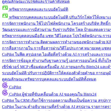
ดูคุณลักษณะเว็บไซต์และร้านค้าทั้งหมด
ทรัพยากรบุคคลและระบบอัตโนมัติ
ทรัพยากรบุคคลและระบบอัตโนมัติ
ปรับเวิร์กโฟลว์ให้เหมา
การจัดการพนักงาน
ใช้โปรไฟล์พนักงาน โครงสร้างบริษัท สิทธิ์กา
วัฒนธรรมและการมีส่วนร่วม
รับข่าวบริษัท โพล ป้ายแสดงความ
ทรัพยากรบุคคลบนมือถือ
แชท วิดีโอคอล โปรไฟล์พนักงาน การอน
การจัดการการทำงาน
ติดตามผลการทำงานของพนักงานด้วย KPI
การสื่อสารภายใน
การสื่อสารผ่านวิดีโอประกาศ หมายเหตุ แ
CoPilot ในฟีด
สรุปเธรด ไอเดียที่สร้างด้วย AI การสร้างและการ
การจัดการข้อมูล
ทำงานกับฐานความรู้ เอกสารออนไลน์ ที่เก็บไฟล์
เซิร์ฟเวอร์ MCP
เชื่อมต่อเครื่องมือ AI ภายนอกกับ Bitrix24 แล
ระบบอัตโนมัติ
ปรับการปฏิบัติการให้คล่องตัวด้วยคำขอ การอนุมัต
ดูคุณลักษณะทรัพยากรบุคคลและระบบอัตโนมัติทั้งหมด
CoPilot
CoPilot
ผู้ช่วยที่ขับเคลื่อนด้วย AI ของคุณใน Bitrix24
CoPilot ใน CRM
เรียกใช้การถอดความเสียงเป็นข้อความ สรุปการ
CoPilot ในงาน
คำอธิบายงานที่สร้างด้วย AI สรุปงาน รายการต