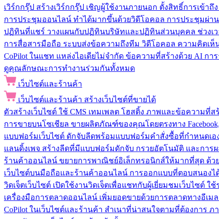
เวิร์กกรุ๊ป
สร้างเวิร์กกรุ๊ป เชิญผู้ใช้งานภายนอก ตั้งสิทธิ์การเ
การประชุมออนไลน์
ทำได้มากขึ้นด้วยวิดีโอคอล การประชุมผ่าน
ปฏิทินที่แชร์
วางแผนกับปฏิทินบริษัทและปฏิทินส่วนบุคคล ช่วงเ
การสื่อสารมือถือ
ระบบส่งข้อความถึงทีม วิดีโอคอล ความคิดเห็น ป
CoPilot ในแชท
แหล่งไอเดียไม่จำกัด ข้อความที่สร้างด้วย AI ก
ดูคุณลักษณะการทำงานร่วมกันทั้งหมด
เว็บไซต์และร้านค้า
เว็บไซต์และร้านค้า
สร้างเว็บไซต์ที่ขายได้
ตัวสร้างเว็บไซต์
ใช้ CMS เทมเพลต โฮสติ้ง ภาพและข้อความที่สร้า
การขายบนโซเชียล
ขายผลิตภัณฑ์ของคุณโดยตรงทาง Facebook, I
แบบฟอร์มเว็บไซต์
ดักจับลีดพร้อมแบบฟอร์มคำสั่งซื้อที่กำหนดเ
แลนดิ้งเพจ
สร้างลีดที่มีแบบฟอร์มดักจับ กรวยอัตโนมัติ และการผ
ร้านค้าออนไลน์
ขยายการพาณิชย์อิเล็กทรอนิกส์ให้มากที่สุด ด
เว็บไซต์บนมือถือและร้านค้าออนไลน์
การออกแบบที่ตอบสนองได้ด
วิดเจ็ตเว็บไซต์
เปิดใช้งานวิดเจ็ตเพื่อแชทกับผู้เยี่ยมชมเว็บไซ
เครื่องมือการตลาดออนไลน์
เพิ่มยอดขายด้วยการตลาดทางอีเมล
CoPilot ในเว็บไซต์และร้านค้า
สำเนาที่น่าสนใจตามที่ต้องการ ภ